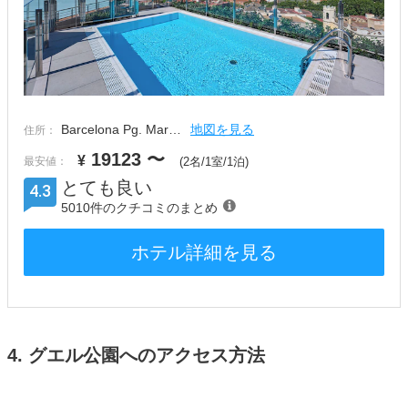
Barcelona Pg. Mar…
地図を見る
住所：
19123
〜
¥
最安値：
(2名/1室/1泊)
とても良い
4.3
5010件のクチコミのまとめ
ホテル詳細を見る
4. グエル公園へのアクセス方法