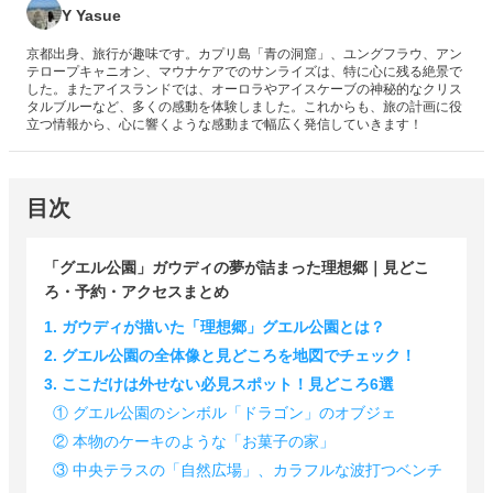
Y Yasue
京都出身、旅行が趣味です。カプリ島「青の洞窟」、ユングフラウ、アン
テロープキャニオン、マウナケアでのサンライズは、特に心に残る絶景で
した。またアイスランドでは、オーロラやアイスケーブの神秘的なクリス
タルブルーなど、多くの感動を体験しました。これからも、旅の計画に役
立つ情報から、心に響くような感動まで幅広く発信していきます！
目次
「グエル公園」ガウディの夢が詰まった理想郷｜見どこ
ろ・予約・アクセスまとめ
1. ガウディが描いた「理想郷」グエル公園とは？
2. グエル公園の全体像と見どころを地図でチェック！
3. ここだけは外せない必見スポット！見どころ6選
① グエル公園のシンボル「ドラゴン」のオブジェ
② 本物のケーキのような「お菓子の家」
③ 中央テラスの「自然広場」、カラフルな波打つベンチ