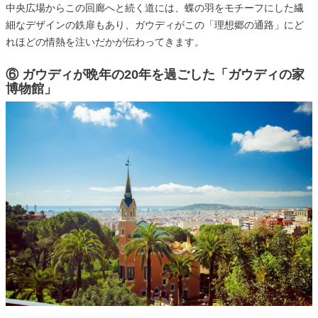
中央広場からこの回廊へと続く道には、蝶の羽をモチーフにした繊
細なデザインの鉄扉もあり、ガウディがこの「理想郷の通路」にど
れほどの情熱を注いだかが伝わってきます。
⑥ ガウディが晩年の20年を過ごした「ガウディの家
博物館」