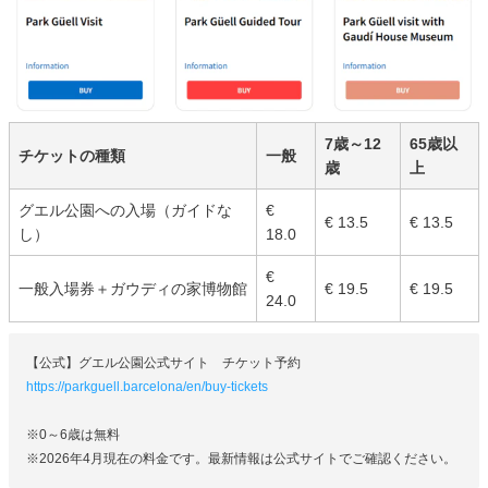
7歳～12
65歳以
チケットの種類
一般
歳
上
グエル公園への入場（ガイドな
€
€ 13.5
€ 13.5
し）
18.0
€
一般入場券＋ガウディの家博物館
€ 19.5
€ 19.5
24.0
【公式】グエル公園公式サイト チケット予約
https://parkguell.barcelona/en/buy-tickets
※0～6歳は無料
※2026年4月現在の料金です。最新情報は公式サイトでご確認ください。