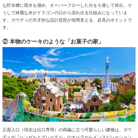
な貯水槽に雨水を溜め、オーバーフローした分をろ過して排出。そ
うして綺麗な水がドラゴンの口から流れ出る仕組みになっていま
す。ガウディの天才的な設計思想が垣間見える、必見のポイントで
す。
② 本物のケーキのような「お菓子の家」
正面入口（現在は出口専用）の両脇に立つ可愛らしい建物は、ガウ
ディが『ヘンゼルとグレーテル』のオペラからインスピレーション