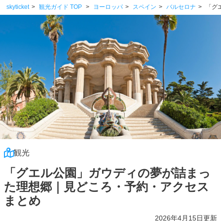
skyticket
観光ガイド TOP
ヨーロッパ
スペイン
バルセロナ
「グ
観光
「グエル公園」ガウディの夢が詰まっ
た理想郷｜見どころ・予約・アクセス
まとめ
2026年4月15日更新