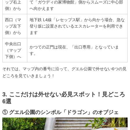
ップ右上
て「ガウディの家博物館」側からスムーズに中心部
側）から
へ向かえます
西口（マ
地下鉄 L4線「レセップス駅」から向かう場合、急な
ップ左下
登り坂に設置されているエスカレーターを利用でき
側）から
ます
中央出口
かつての正門は現在、「出口専用」となっていま
（マップ
す。
下側）へ
それでは、マップ内の番号に沿って、グエル公園で外せない6つの見
どころを見ていきましょう！
3. ここだけは外せない必見スポット！見どころ
6選
① グエル公園のシンボル「ドラゴン」のオブジェ