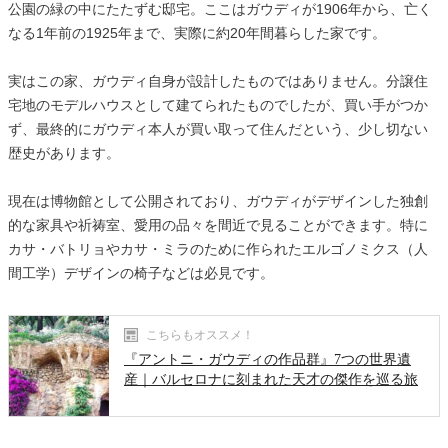
公園の緑の中にたたずむ邸宅。ここはガウディが1906年から、亡く
なる1年前の1925年まで、実際に約20年間暮らした家です。
実はこの家、ガウディ自身が設計したものではありません。分譲住
宅地のモデルハウスとして建てられたものでしたが、買い手がつか
ず、最終的にガウディ本人が買い取って住んだという、少し切ない
歴史があります。
現在は博物館として公開されており、ガウディがデザインした独創
的な家具や祈祷室、愛用の品々を間近で見ることができます。特に
カサ・バトリョやカサ・ミラのために作られたエルゴノミクス（人
間工学）デザインの椅子などは必見です。
こちらもオススメ！
『アントニ・ガウディの作品群』7つの世界遺
産｜バルセロナに刻まれた天才の傑作を巡る旅