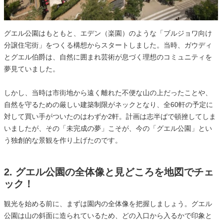
グエル公園はもともと、エデン（楽園）のような「ブルジョワ向け
分譲住宅街」をつくる構想からスタートしました。当時、ガウディ
とグエル伯爵は、自然に囲まれ芸術が息づく理想のコミュニティを
夢見ていました。
しかし、当時は市街地から遠く離れた不便な山の上だったことや、
自然を守るための厳しい建築制限がネックとなり、全60軒の予定に
対して買い手がついたのはわずか2軒。計画は志半ばで頓挫してしま
いましたが、その「未完成の夢」こそが、今の「グエル公園」とい
う独創的な景観を作り上げたのです。
2. グエル公園の全体像と見どころを地図でチェ
ック！
観光を始める前に、まずは園内の全体像を把握しましょう。グエル
公園は山の斜面に造られているため、どの入口から入るかで印象と