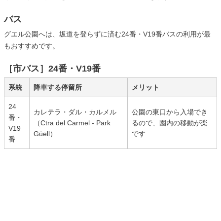
バス
グエル公園へは、坂道を登らずに済む24番・V19番バスの利用が最
もおすすめです。
［市バス］24番・V19番
系統
降車する停留所
メリット
24
カレテラ・ダル・カルメル
公園の東口から入場でき
番・
（Ctra del Carmel - Park
るので、園内の移動が楽
V19
Güell）
です
番