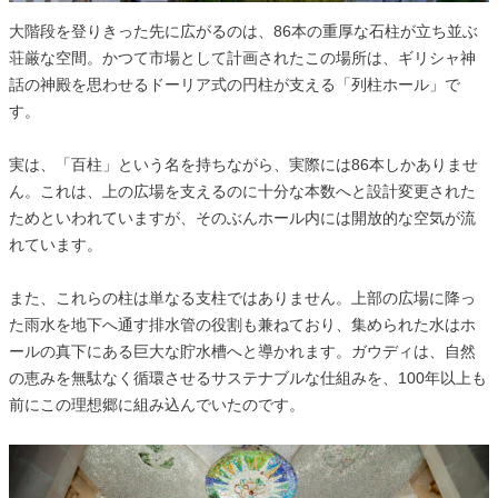
大階段を登りきった先に広がるのは、86本の重厚な石柱が立ち並ぶ
荘厳な空間。かつて市場として計画されたこの場所は、ギリシャ神
話の神殿を思わせるドーリア式の円柱が支える「列柱ホール」で
す。
実は、「百柱」という名を持ちながら、実際には86本しかありませ
ん。これは、上の広場を支えるのに十分な本数へと設計変更された
ためといわれていますが、そのぶんホール内には開放的な空気が流
れています。
また、これらの柱は単なる支柱ではありません。上部の広場に降っ
た雨水を地下へ通す排水管の役割も兼ねており、集められた水はホ
ールの真下にある巨大な貯水槽へと導かれます。ガウディは、自然
の恵みを無駄なく循環させるサステナブルな仕組みを、100年以上も
前にこの理想郷に組み込んでいたのです。