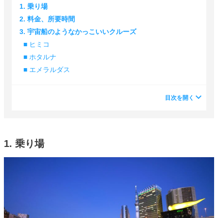
1. 乗り場
2. 料金、所要時間
3. 宇宙船のようなかっこいいクルーズ
■ ヒミコ
■ ホタルナ
■ エメラルダス
目次を開く
1. 乗り場