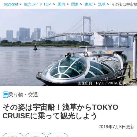
skyticket
観光ガイド TOP
国内
関東
東京
浅草
その姿は宇宙船
画像出典：Ryuji / PIXTA(ピクスタ)
乗り物・交通
その姿は宇宙船！浅草からTOKYO
CRUISEに乗って観光しよう
2019年7月5日更新