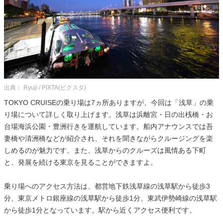
出典： Ryuji / PIXTA(ピクスタ)
TOKYO CRUISEの乗り場は7ヵ所ありますが、今回は「浅草」の乗
り場について詳しく取り上げます。浅草は浜離宮・日の出桟橋・お
台場海浜公園・豊洲行きを運航しています。船内アナウンスでは吾
妻橋や清洲橋などが紹介され、それを聞きながらクルージングを楽
しめるのが魅力です。また、浅草からのクルーズは風情ある下町
と、発展を続ける東京を見ることができますよ。
乗り場へのアクセス方法は、都営地下鉄浅草線の浅草駅から徒歩3
分、東京メトロ銀座線の浅草駅から徒歩1分、東武伊勢崎線の浅草駅
から徒歩1分となっています。駅から近くアクセス便利です。