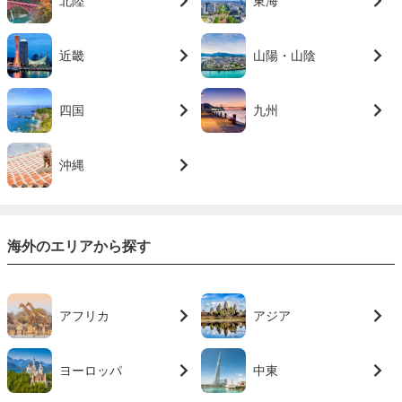
北陸
東海
近畿
山陽・山陰
四国
九州
沖縄
海外のエリアから探す
アフリカ
アジア
ヨーロッパ
中東