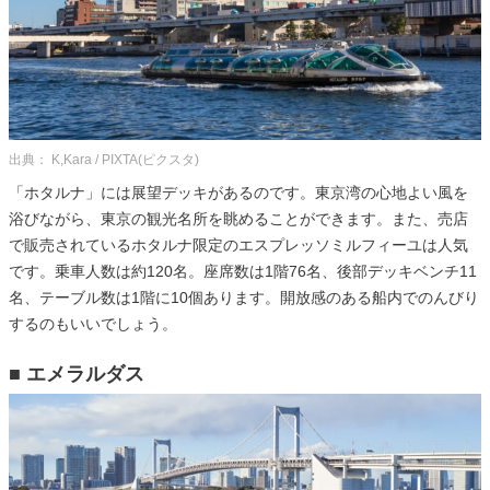
出典： K,Kara / PIXTA(ピクスタ)
「ホタルナ」には展望デッキがあるのです。東京湾の心地よい風を
浴びながら、東京の観光名所を眺めることができます。また、売店
で販売されているホタルナ限定のエスプレッソミルフィーユは人気
です。乗車人数は約120名。座席数は1階76名、後部デッキベンチ11
名、テーブル数は1階に10個あります。開放感のある船内でのんびり
するのもいいでしょう。
■ エメラルダス