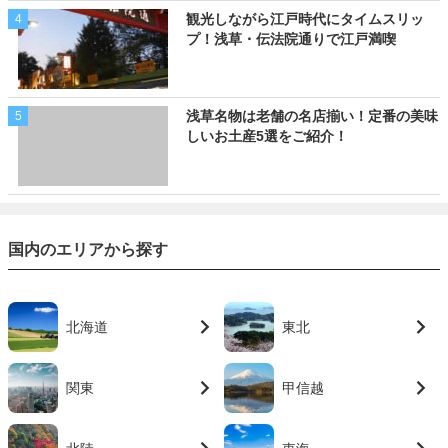
観光しながら江戸時代にタイムスリッ
4
プ！浅草・伝法院通りで江戸満喫
浅草名物は老舗の名店揃い！定番の美味
5
しいお土産5選をご紹介！
国内のエリアから探す
北海道
東北
関東
甲信越