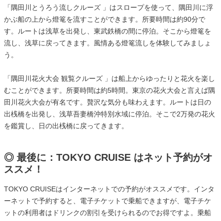
「隅田川とうろう流しクルーズ 」はスロープを使って、隅田川に浮
かぶ船の上から燈篭を流すことができます。所要時間は約90分で
す。ルートは浅草を出発し、東武鉄橋の間に停泊。そこから燈篭を
流し、浅草に戻ってきます。風情ある燈篭流しを体験してみましょ
う。
「隅田川花火大会 観覧クルーズ 」は船上からゆったりと花火を楽し
むことができます。所要時間は約5時間。東京の花火大会と言えば隅
田川花火大会が有名です。贅沢な気分も味わえます。ルートは日の
出桟橋を出発し、浅草吾妻橋沖特別水域に停泊。そこで2万発の花火
を鑑賞し、日の出桟橋に戻ってきます。
◎ 最後に：TOKYO CRUISE はネット予約がオ
ススメ！
TOKYO CRUISEはインターネットでの予約がオススメです。インタ
ーネットで予約すると、電子チケットで乗船できますが、電子チケ
ットの利用者はドリンクの割引を受けられるのでお得ですよ。乗船