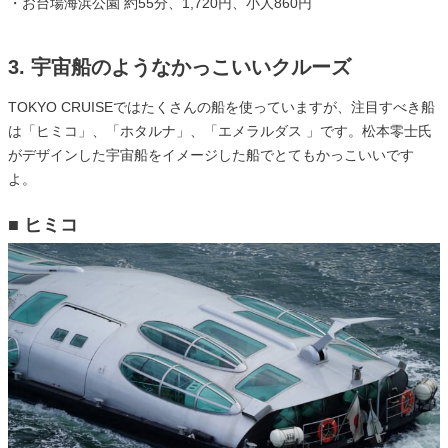
・お台場海浜公園 約55分、1,720円、小人860円
3. 宇宙船のようなかっこいいクルーズ
TOKYO CRUISEではたくさんの船を使っていますが、注目すべき船
は「ヒミコ」、「ホタルナ」、「エメラルダス 」です。松本零士氏
がデザインした宇宙船をイメージした船でとてもかっこいいです
よ。
■ ヒミコ