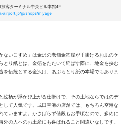
1旅客ターミナル中央ビル本館4F
a-airport.jp/jp/shops/miyage
かないこすめ」は金沢の老舗金箔屋が手掛けるお肌のケ
らとり紙とは、金箔をたたいて延ばす際に、地金を挟む
造を伝統とする金沢は、あぶらとり紙の本場でもありま
と絵柄が浮かび上がる仕掛けで、その土地ならではのデ
として人気です。成田空港の店舗では、もちろん空港な
れていますよ。かさばらず値段もお手頃なので、多めに
海外の人へのお土産にも喜ばれること間違いなしです。