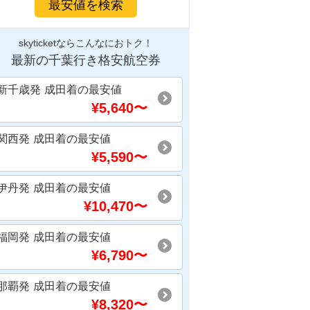
最安値を検索
skyticketならこんなにおトク！
最新の千葉行き格安航空券
新千歳発
成田着
の最安値
¥
5,640
〜
関西発
成田着
の最安値
¥
5,590
〜
伊丹発
成田着
の最安値
¥
10,470
〜
福岡発
成田着
の最安値
¥
6,790
〜
那覇発
成田着
の最安値
¥
8,320
〜