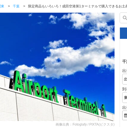
関東
>
千葉
>
限定商品もいろいろ！成田空港第1ターミナルで購入できるお土
千
出
到
出
画像出典：Fotoglafy / PIXTA(ピクスタ)