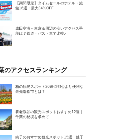
【期間限定】タイムセールのホテル・旅
館16選！最大34%OFF
成田空港⇔東京＆周辺の安いアクセス手
段は？鉄道・バス・車で比較♪
葉のアクセスランキング
柏の観光スポット20選◎都心より便利な
最先端都市とは？
養老渓谷の観光スポットおすすめ12選｜
千葉の秘境を求めて
銚子のおすすめ観光スポット15選 銚子