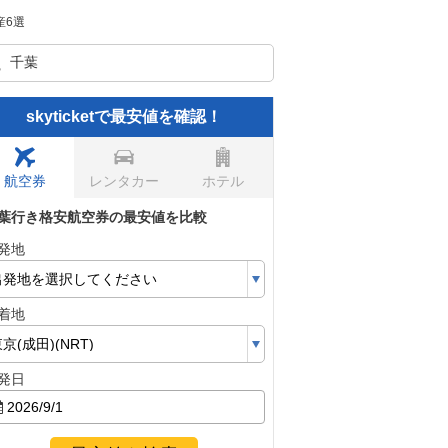
産6選
skyticketで最安値を確認！
航空券
レンタカー
ホテル
葉行き格安航空券の最安値を比較
発地
着地
発日