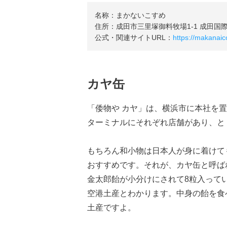
名称：まかないこすめ
住所：成田市三里塚御料牧場1-1 成田国
公式・関連サイトURL：
https://makanaico
カヤ缶
「倭物や カヤ」は、横浜市に本社を
ターミナルにそれぞれ店舗があり、と
もちろん和小物は日本人が身に着けて
おすすめです。それが、カヤ缶と呼ば
金太郎飴が小分けにされて8粒入って
空港土産とわかります。中身の飴を食
土産ですよ。