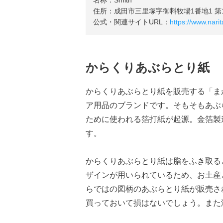
名称：Smith
住所：成田市三里塚字御料牧場1番地1 第
公式・関連サイトURL：
https://www.narit
からくりあぶらとり紙
からくりあぶらとり紙を販売する「ま
ア用品のブランドです。そもそもあぶ
ために使われる箔打紙が起源。金箔製
す。
からくりあぶらとり紙は脂をふき取る
ザインが用いられているため、お土産
らではの図柄のあぶらとり紙が販売さ
買っておいて損はないでしょう。また