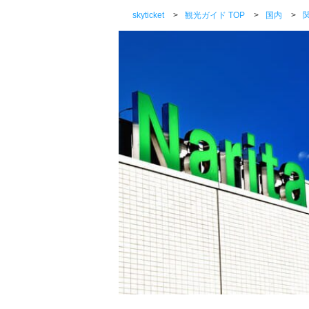
skyticket
>
観光ガイド TOP
>
国内
>