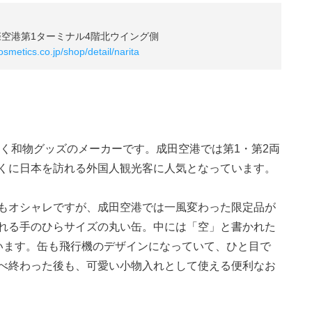
際空港第1ターミナル4階北ウイング側
smetics.co.jp/shop/detail/narita
置く和物グッズのメーカーです。成田空港では第1・第2両
くに日本を訪れる外国人観光客に人気となっています。
もオシャレですが、成田空港では一風変わった限定品が
れる手のひらサイズの丸い缶。中には「空」と書かれた
います。缶も飛行機のデザインになっていて、ひと目で
べ終わった後も、可愛い小物入れとして使える便利なお