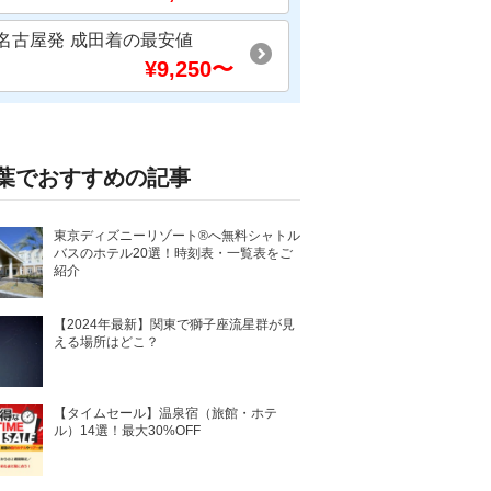
名古屋発
成田着
の最安値
¥
9,250
〜
葉でおすすめの記事
東京ディズニーリゾート®へ無料シャトル
バスのホテル20選！時刻表・一覧表をご
紹介
【2024年最新】関東で獅子座流星群が見
える場所はどこ？
【タイムセール】温泉宿（旅館・ホテ
ル）14選！最大30%OFF