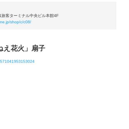
1旅客ターミナル中央ビル本館4F
ne.jp/shop/c/c08/
ねえ花火」扇子
761571041953153024