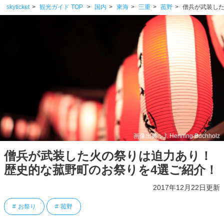
skyticket
観光ガイド TOP
国内
東海
三重
菰野
僧兵が武装し
画像出典：J. Henning Buchholz
僧兵が武装した火の祭りは迫力あり！
歴史的な菰野町のお祭りを4選ご紹介！
2017年12月22日更新
お祭り
菰野