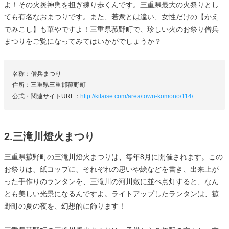
よ！その火炎神輿を担ぎ練り歩くんです。三重県最大の火祭りとし
ても有名なおまつりです。また、若衆とは違い、女性だけの【かえ
でみこし】も華やですよ！三重県菰野町で、珍しい火のお祭り僧兵
まつりをご覧になってみてはいかがでしょうか？
名称：僧兵まつり
住所：三重県三重郡菰野町
公式・関連サイトURL：
http://kitaise.com/area/town-komono/114/
2.三滝川燈火まつり
三重県菰野町の三滝川燈火まつりは、毎年8月に開催されます。この
お祭りは、紙コップに、それぞれの思いや絵などを書き、出来上が
った手作りのランタンを、三滝川の河川敷に並べ点灯すると、なん
とも美しい光景になるんですよ。ライトアップしたランタンは、菰
野町の夏の夜を、幻想的に飾ります！