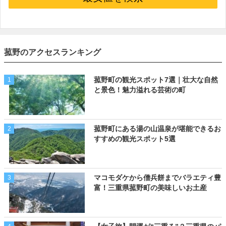
菰野のアクセスランキング
菰野町の観光スポット7選｜壮大な自然
1
と景色！魅力溢れる芸術の町
菰野町にある湯の山温泉が堪能できるお
2
すすめの観光スポット5選
マコモダケから僧兵餅までバラエティ豊
3
富！三重県菰野町の美味しいお土産