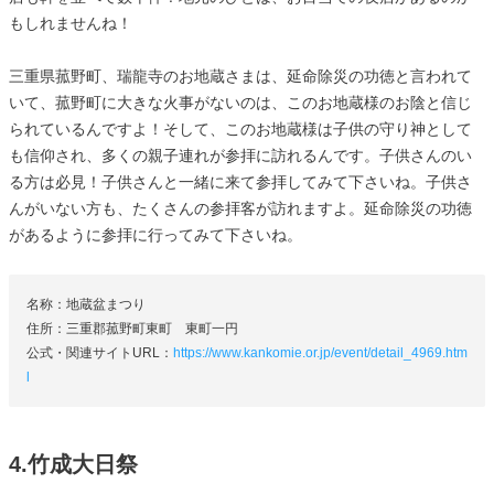
もしれませんね！
三重県菰野町、瑞龍寺のお地蔵さまは、延命除災の功徳と言われて
いて、菰野町に大きな火事がないのは、このお地蔵様のお陰と信じ
られているんですよ！そして、このお地蔵様は子供の守り神として
も信仰され、多くの親子連れが参拝に訪れるんです。子供さんのい
る方は必見！子供さんと一緒に来て参拝してみて下さいね。子供さ
んがいない方も、たくさんの参拝客が訪れますよ。延命除災の功徳
があるように参拝に行ってみて下さいね。
名称：地蔵盆まつり
住所：三重郡菰野町東町 東町一円
公式・関連サイトURL：
https://www.kankomie.or.jp/event/detail_4969.htm
l
4.竹成大日祭