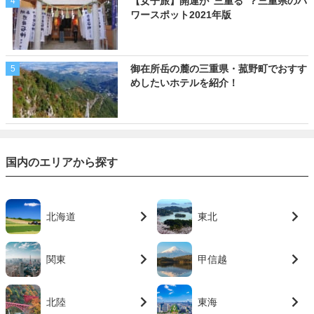
【女子旅】開運が“三重る”？三重県のパ
4
ワースポット2021年版
御在所岳の麓の三重県・菰野町でおすす
5
めしたいホテルを紹介！
国内のエリアから探す
北海道
東北
関東
甲信越
北陸
東海