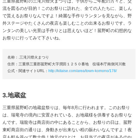
三重県菰野町の三滝川燈火まつりは、子供からご年配の方々と、交
流を図るのが目的！このお祭りに訪れた、全ての人たちに、楽しん
で貰えるお祭りなんですよ！綺麗な手作りランタンを見ながら、野
外ステージやたくさんの夜店も楽しむことの出来るお祭りです。ラ
ンタンの美しい光景は手作りとは思えないほど！菰野町の幻想的な
お祭りに行ってみて下さいね。
名称：.三滝川燈火まつり
住所：三重県三重郡菰野町大字潤田１２５０番地 役場本庁南側河川敷
公式・関連サイトURL：
http://kitaise.com/area/town-komono/178/
3.地蔵盆
三重県菰野町の地蔵盆祭りは、毎年8月に行われます。このお祭り
は、瑞竜寺の境内に安置されている、お地蔵様を供養するお祭りな
んです。瑞龍寺は商店街の中にあることから、お祭りの日は、菰野
東町商店街の通りは、身動きが出来ない程の賑わいなんですよ！夜
店も軒を並べて数十件！地元のひとは、お目当ての夜店があるのか