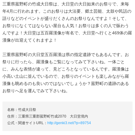
三重県菰野町の竹成大日祭は、大日堂の大日如来のお祭りで、来毎
年4月に行われます。このお祭りは大法要、郷土芸能、太鼓や民話の
語りなどのイベントが盛りだくさんのお祭りなんですよ！そして、
お祭りになくてはならない屋台も人気！お祭りは多くの人で賑わう
んですよ！大日堂は五百羅漢像が有名で、大日堂へ行くと469体の羅
漢像が出迎えてくれますよ！
三重県菰野町の大日堂五百羅漢は県の指定遺跡でもあるんです。お
祭りに行ったら、羅漢像もご覧になってみて下さいね。一体ごと
に、みんな表情が違って、見どころとなっているんです。羅漢像は
小高い土山に並んでいるので、お祭りのイベントも楽しみながら羅
漢像も眺めるのも良いのではないでしょうか？菰野町の遺跡のある
お祭りへ足を運んでみて下さいね。
名称：竹成大日祭
住所：三重県三重郡菰野町竹成2070 大日堂境内
公式・関連サイトURL：
http://genki3.net/?p=89754