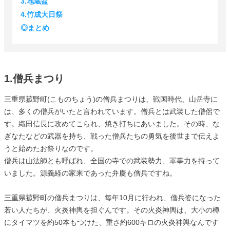
3.地蔵盆
4.竹成大日祭
◎まとめ
1.僧兵まつり
三重県菰野町(こものちょう)の僧兵まつりは、戦国時代、山岳寺に
は、多くの僧兵がいたと言われています。僧兵とは武装した僧侶で
す。織田信長に攻めてこられ、焼き打ちにあいました。その時、な
ぎなたなどの武器を持ち、戦った僧兵たちの勇気を後世まで伝えよ
うと始めたお祭りなのです。
僧兵は山法師とも呼ばれ、全国の寺での武装勢力、軍事力を持って
いました。源義経の家来であった弁慶も僧兵ですね。
三重県菰野町の僧兵まつりは、毎年10月に行われ、僧兵姿になった
若い人たちが、火炎神輿を担ぐんです。その火炎神輿は、大小の樽
にタイマツを約50本もつけた、重さ約600キロの火炎神輿なんです