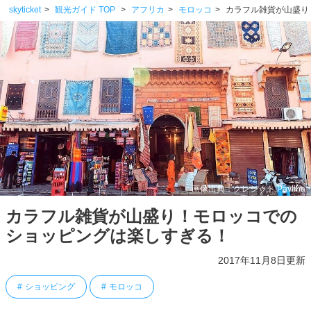
skyticket
観光ガイド TOP
アフリカ
モロッコ
カラフル雑貨が山盛り
画像出典：クレジット:Pavliha
カラフル雑貨が山盛り！モロッコでの
ショッピングは楽しすぎる！
2017年11月8日更新
ショッピング
モロッコ