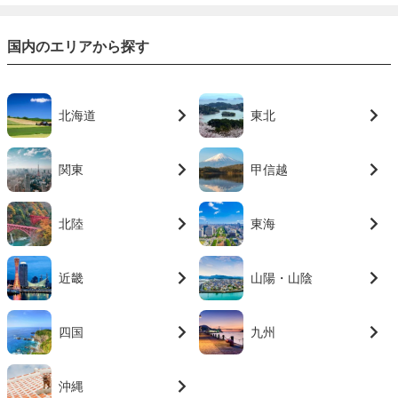
国内のエリアから探す
北海道
東北
関東
甲信越
北陸
東海
近畿
山陽・山陰
四国
九州
沖縄