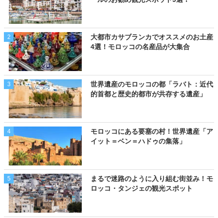
大都市カサブランカでオススメのお土産
2
4選！モロッコの名産品が大集合
世界遺産のモロッコの都「ラバト：近代
3
的首都と歴史的都市が共存する遺産」
モロッコにある要塞の村！世界遺産「ア
4
イット＝ベン＝ハドゥの集落」
まるで迷路のように入り組む街並み！モ
5
ロッコ・タンジェの観光スポット