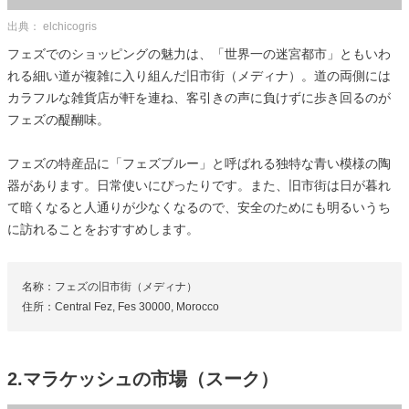
出典： elchicogris
フェズでのショッピングの魅力は、「世界一の迷宮都市」ともいわ
れる細い道が複雑に入り組んだ旧市街（メディナ）。道の両側には
カラフルな雑貨店が軒を連ね、客引きの声に負けずに歩き回るのが
フェズの醍醐味。
フェズの特産品に「フェズブルー」と呼ばれる独特な青い模様の陶
器があります。日常使いにぴったりです。また、旧市街は日が暮れ
て暗くなると人通りが少なくなるので、安全のためにも明るいうち
に訪れることをおすすめします。
名称：フェズの旧市街（メディナ）
住所：Central Fez, Fes 30000, Morocco
2.マラケッシュの市場（スーク）