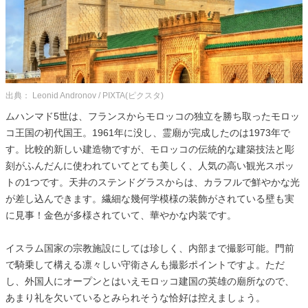
出典： Leonid Andronov / PIXTA(ピクスタ)
ムハンマド5世は、フランスからモロッコの独立を勝ち取ったモロッ
コ王国の初代国王。1961年に没し、霊廟が完成したのは1973年で
す。比較的新しい建造物ですが、モロッコの伝統的な建築技法と彫
刻がふんだんに使われていてとても美しく、人気の高い観光スポッ
トの1つです。天井のステンドグラスからは、カラフルで鮮やかな光
が差し込んできます。繊細な幾何学模様の装飾がされている壁も実
に見事！金色が多様されていて、華やかな内装です。
イスラム国家の宗教施設にしては珍しく、内部まで撮影可能。門前
で騎乗して構える凛々しい守衛さんも撮影ポイントですよ。ただ
し、外国人にオープンとはいえモロッコ建国の英雄の廟所なので、
あまり礼を欠いているとみられそうな恰好は控えましょう。