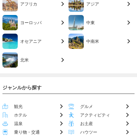
アフリカ
アジア
ヨーロッパ
中東
オセアニア
中南米
北米
ジャンルから探す
観光
グルメ
ホテル
アクティビティ
温泉
お土産
乗り物・交通
ハウツー