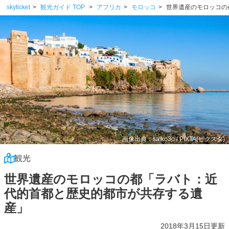
skyticket
観光ガイド TOP
アフリカ
モロッコ
世界遺産のモロッコの
画像出典：saiko3p / PIXTA(ピクスタ)
観光
世界遺産のモロッコの都「ラバト：近
代的首都と歴史的都市が共存する遺
産」
2018年3月15日更新