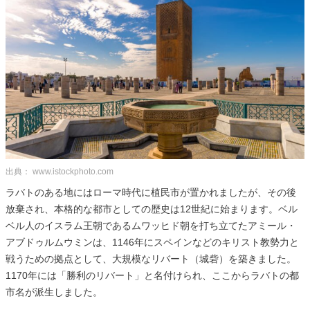
出典： www.istockphoto.com
ラバトのある地にはローマ時代に植民市が置かれましたが、その後
放棄され、本格的な都市としての歴史は12世紀に始まります。ベル
ベル人のイスラム王朝であるムワッヒド朝を打ち立てたアミール・
アブドゥルムウミンは、1146年にスペインなどのキリスト教勢力と
戦うための拠点として、大規模なリバート（城砦）を築きました。
1170年には「勝利のリバート」と名付けられ、ここからラバトの都
市名が派生しました。