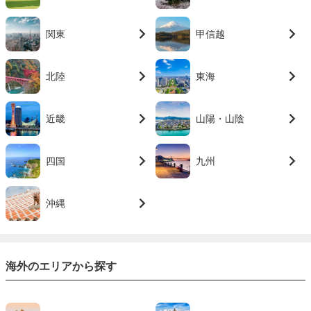
関東
甲信越
北陸
東海
近畿
山陽・山陰
四国
九州
沖縄
海外のエリアから探す