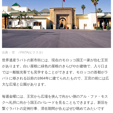
出典： 空 / PIXTA(ピクスタ)
世界遺産ラバトの新市街には、現在のモロッコ国王一家が住む王宮
があります。白い屋根に緑色の屋根のきらびやか建物で、入り口ま
では一般観光客でも見学することができます。モロッコの首都がラ
バトに移される以前の1864年に建てられたもので、王宮の前には広
大な広場と公園があります。
毎週金曜には、王宮から広場を挟んで向かい側のアル・ファ・モス
クへ礼拝に向かう国王のパレードを見ることもできますよ。新旧を
繋ぐラバトの定例行事、滞在期間が合えばぜひ眺めてみたいです