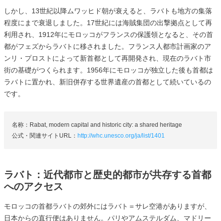
しかし、13世紀以降ムワッヒド朝が衰えると、ラバトも地方の集落
程度にまで衰退しました。17世紀には海賊集団の出撃拠点として再
利用され、1912年にモロッコがフランスの保護領となると、その首
都がフェズからラバトに移されました。フランス人都市計画家のア
ンリ・プロストによって新首都として再開発され、現在のラバト市
街の基礎がつくられます。1956年にモロッコが独立した後も首都は
ラバトに置かれ、新旧併存する世界遺産の首都として続いているの
です。
名称：Rabat, modern capital and historic city: a shared heritage
公式・関連サイトURL：
http://whc.unesco.org/ja/list/1401
ラバト：近代都市と歴史的都市が共存する首都
へのアクセス
モロッコの首都ラバトの郊外にはラバト＝サレ空港がありますが、
日本からの直行便はありません。パリやアムステルダム、マドリー