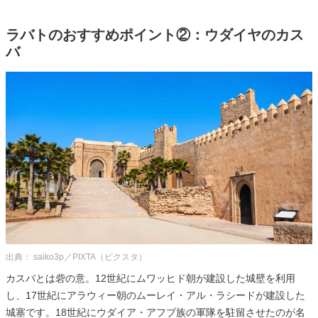
ラバトのおすすめポイント②：ウダイヤのカス
バ
出典： saiko3p／PIXTA（ピクスタ）
カスバとは砦の意。12世紀にムワッヒド朝が建設した城壁を利用
し、17世紀にアラウィー朝のムーレイ・アル・ラシードが建設した
城塞です。18世紀にウダイア・アフブ族の軍隊を駐留させたのが名