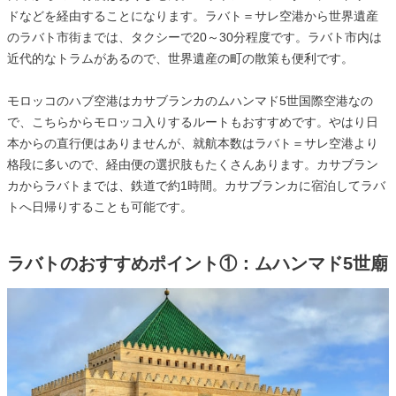
ドなどを経由することになります。ラバト＝サレ空港から世界遺産
のラバト市街までは、タクシーで20～30分程度です。ラバト市内は
近代的なトラムがあるので、世界遺産の町の散策も便利です。
モロッコのハブ空港はカサブランカのムハンマド5世国際空港なの
で、こちらからモロッコ入りするルートもおすすめです。やはり日
本からの直行便はありませんが、就航本数はラバト＝サレ空港より
格段に多いので、経由便の選択肢もたくさんあります。カサブラン
カからラバトまでは、鉄道で約1時間。カサブランカに宿泊してラバ
トへ日帰りすることも可能です。
ラバトのおすすめポイント①：ムハンマド5世廟