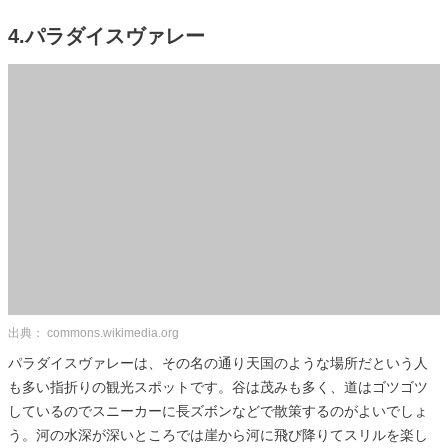
4.パラダイスヴァレー
出典： commons.wikimedia.org
パラダイスヴァレーは、その名の通り天国のような場所だという人
も多い指折りの観光スポットです。谷は茂みも多く、道はゴツゴツ
しているのでスニーカーに長ズボンなどで散策するのがよいでしょ
う。河の水深が深いところでは崖から河に飛び降りてスリルを楽し