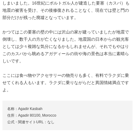
しまいました。16世紀にポルトガル人が建造した要塞（カスバ）も
地震の被害を受け、その後修復されることなく、現在では壁と門の
部分だけが残った廃墟となっています。
かつてはこの要塞の壁の中には沢山の家が建っていましたが地震で
倒壊し、数千人の方が亡くなりました。地震国の日本からの観光客
としては少々複雑な気分になるかもしれませんが、それでもやはり
このカスバから眺めるアガディールの街や海の景色は本当に素晴ら
しいです。
ここには食べ物やアクセサリーの物売りも多く、有料でラクダに乗
せてくれる人もいます。ラクダに乗りながらだと異国情緒満点です
よ。
名称：Agadir Kasbah
住所：Agadir 80100, Morocco
公式・関連サイトURL：なし