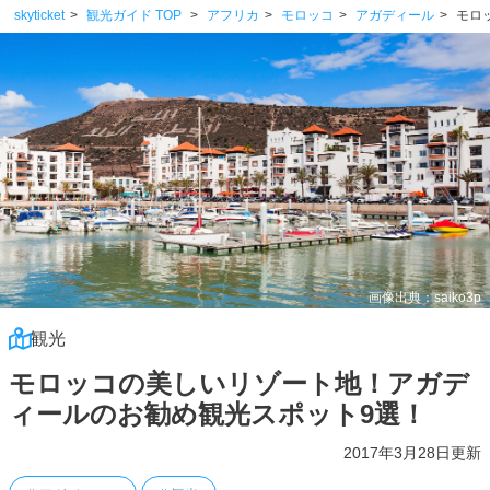
skyticket
観光ガイド TOP
アフリカ
モロッコ
アガディール
モロ
画像出典：saiko3p
観光
モロッコの美しいリゾート地！アガデ
ィールのお勧め観光スポット9選！
2017年3月28日更新