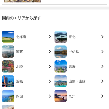
国内のエリアから探す
北海道
東北
関東
甲信越
北陸
東海
近畿
山陽・山陰
四国
九州