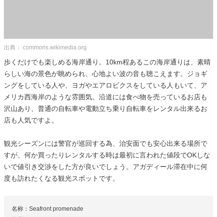
出典： commons.wikimedia.org
歩くだけでも楽しめる海岸通り。10km程あるこの海岸通りは、素晴
らしい海の景色が眺められ、心地よい波の音も聴こえます。ジョギ
ングをしている人や、ヨガやエアロビクスをしている人もいて、ア
メリカ西海岸のような雰囲気。沿道には食べ物を売っているお店も
沢山あり、普通の自転車や電動立ち乗り自転車をレンタル出来るお
店も人気ですよ。
観光シーズンには警官が巡回する為、治安面でも安心出来る場所で
すが、何か買ったりレンタルする時は最初に言われた値段でOKしな
いで値引き交渉をした方が良いでしょう。アガディール滞在中に何
度も訪れたくなる観光スポットです。
名称：Seafront promenade