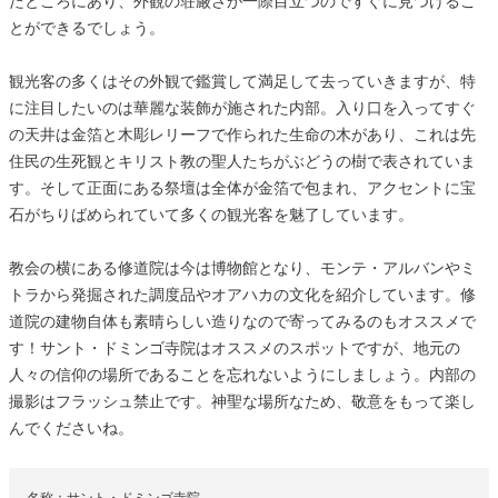
たところにあり、外観の荘厳さが一際目立つのですぐに見つけるこ
とができるでしょう。
観光客の多くはその外観で鑑賞して満足して去っていきますが、特
に注目したいのは華麗な装飾が施された内部。入り口を入ってすぐ
の天井は金箔と木彫レリーフで作られた生命の木があり、これは先
住民の生死観とキリスト教の聖人たちがぶどうの樹で表されていま
す。そして正面にある祭壇は全体が金箔で包まれ、アクセントに宝
石がちりばめられていて多くの観光客を魅了しています。
教会の横にある修道院は今は博物館となり、モンテ・アルバンやミ
トラから発掘された調度品やオアハカの文化を紹介しています。修
道院の建物自体も素晴らしい造りなので寄ってみるのもオススメで
す！サント・ドミンゴ寺院はオススメのスポットですが、地元の
人々の信仰の場所であることを忘れないようにしましょう。内部の
撮影はフラッシュ禁止です。神聖な場所なため、敬意をもって楽し
んでくださいね。
名称：サント・ドミンゴ寺院