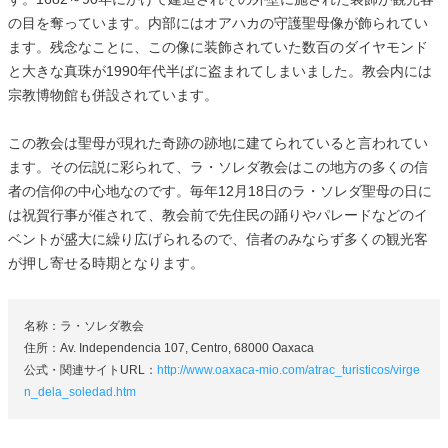
の目を奪っています。内部にはオアハカの守護聖母像が飾られてい
ます。残念なことに、この像に装飾されていた数百のダイヤモンド
と大きな真珠が1990年代半ばに盗まれてしまいました。教会内には
宗教博物館も併設されています。
この教会は聖母が現れた奇跡の跡地に建てられていると言われてい
ます。その伝説に彩られて、ラ・ソレダ教会はこの地方の多くの信
者の信仰の中心地なのです。毎年12月18日のラ・ソレダ聖母の日に
は祝賀行事が催されて、教会前で先住民の踊りやパレードなどのイ
ベントが盛大に繰り広げられるので、信者のみならず多くの観光客
が押し寄せる時期となります。
名称：ラ・ソレダ教会
住所：Av. Independencia 107, Centro, 68000 Oaxaca
公式・関連サイトURL：
http://www.oaxaca-mio.com/atrac_turisticos/virge
n_dela_soledad.htm