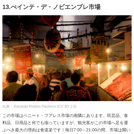
13.べインテ・デ・ノビエンブレ市場
出典： Eduardo Robles Pacheco
(CC BY 2.0)
この市場はベニート・フアレス市場の南隣にあります。民芸品、食
料品、日用品と何でも揃っていますが、観光客がこの市場へ足を運
ぶべき最大の理由は食道楽です！毎日7:00～21:00の間、市場は開い