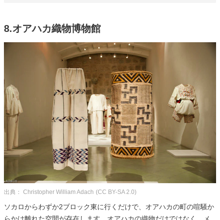
8.オアハカ織物博物館
出典： Christopher William Adach
(CC BY-SA 2.0)
ソカロからわずか2ブロック東に行くだけで、オアハカの町の喧騒か
らかけ離れた空間が存在します。オアハカの織物だけではなく、メ