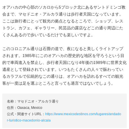
オアハカの中心部のソカロから5ブロック北にあるサントドミンゴ教
会まで、マセドニオ・アルカラ通りは歩行者天国になっています。
ここは旅行者にとって観光の拠点となるところで、ショップ、レス
トラン、カフェ、ギャラリー、民芸品の露店などこの通り周辺にた
くさんあるので歩いているだけでも楽しいですよ。
このコロニアル通りは石畳の道で、夜になると美しくライトアップ
されます。1985年にこのオアハカの歴史的な地区を守ろうという目
的で車両進入を禁止し、歩行者天国になり4年後の1989年に世界文化
遺産として登録されています。いつもたくさんの人々で賑わってい
るカラフルで伝統的なこの通りは、オアハカを訪れるすべての観光
客が一度は足を運ぶところと言っても過言ではないでしょう。
名称：マセドニオ・アルカラ通り
住所：Oaxaca, Mexico
公式・関連サイトURL：
https://www.mexicodestinos.com/lugares/andado
r-turistico-macedonio-alcala