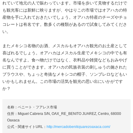
れていて地元の人で賑わっています。市場を歩いて見物するだけで
も観光客には新鮮に映りますが、やはりこの市場ではオアハカの特
産物を手に入れておきたいでしょう。オアハカ特産のチーズやチョ
コレートは有名です。数多くの種類があるので試食してみてくださ
い。
またメキシコ名物のお酒、メスカルもオアハカ観光のお土産として
喜ばれるでしょう。オアハカはメスカル生産でメキシコの中でも有
名なんですよ。食べ物だけではなく、衣料品や雑貨などもおみやげ
に買うことができます。オアハカの民族衣装の刺しゅうの施された
ブラウスや、ちょっと奇抜なメキシコの帽子、ソンブレロなどもい
いかもしれません。この市場の活気を観光の思い出にいかがです
か？
名称：ベニート・フアレス市場
住所：Miguel Cabrera S/N, OAX_RE_BENITO JUAREZ, Centro, 68000
Oaxaca
公式・関連サイトURL：
http://mercadobenitojuarezoaxaca.com/