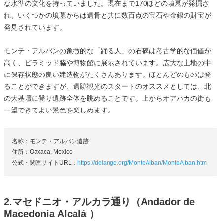
な水準の文化を持っていました。現在まで170ほどの墳墓が発掘さ
れ、いくつかの墳墓からは遺骨と共に数百点の宝石や金銀の財宝が
発見されています。
モンテ・アルバンの象徴的な「踊る人」の石碑は考古学的な価値が
高く、ピラミッド脇や博物館に展示されています。広大な土地の中
に保存状態の良い建造物がたくさんあります。ほとんどのものは登
ることができますが、遺跡観光のスタートのオススメとしては、北
の大基壇に登り遺跡全体を眺めることです。上からオアハカの街も
一望できてよい景色を楽しめます。
名称：モンテ・アルバン遺跡
住所：Oaxaca, Mexico
公式・関連サイトURL：
https://delange.org/MonteAlban/MonteAlban.htm
2.マセドニオ・アルカラ通り（Andador de
Macedonia Alcalá ）