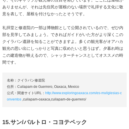
ありませんが、それは先住民が屋根のない場所で礼拝する文化に敬
意を表して、屋根を付けなかったとそうです。
礼拝堂と修道院の一部は博物館として公開されているので、ぜひ内
部を見学してみましょう。できればガイドがいた方がより深くこの
クイラパン遺跡を知ることができますよ。多くの観光客がオアハカ
観光の思い出にしっかりと写真に収めたいと思うはず。夕暮れ時は
この建造物が映えるので、シャッターチャンスとしてオススメの時
間です。
名称：クイラパン修道院
住所：Cuilapam de Guerrero, Oaxaca, Mexico
公式・関連サイトURL：
http://www.exploringoaxaca.com/es-mx/iglesias-c
onventos
,cuilapam-oaxaca,cuilapam-de-guerrero/
15.サン/バルトロ・コヨテペック