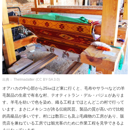
出典： Thelmadatter
(CC BY-SA 3.0)
オアハカの中心部から25㎞ほど東に行くと、毛布やサラぺなどの羊
毛製品の生産で有名な村、テオティトラン・デル・バジェがありま
す。羊毛を紡いで色を染め、織る工程までほとんどこの村で行って
います。まさにメキシコが誇る伝統民芸。製品の質が高いので比較
的高級品が多いです。村には数百にも及ぶ毛織物の工房があり、販
売店を兼ねている工房では観光客のために作業工程を見学できるよ
うになっています。