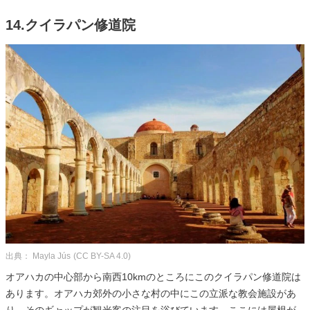
14.クイラパン修道院
出典： Mayla Jús
(CC BY-SA 4.0)
オアハカの中心部から南西10kmのところにこのクイラパン修道院は
あります。オアハカ郊外の小さな村の中にこの立派な教会施設があ
り、そのギャップが観光客の注目を浴びています。ここには屋根が