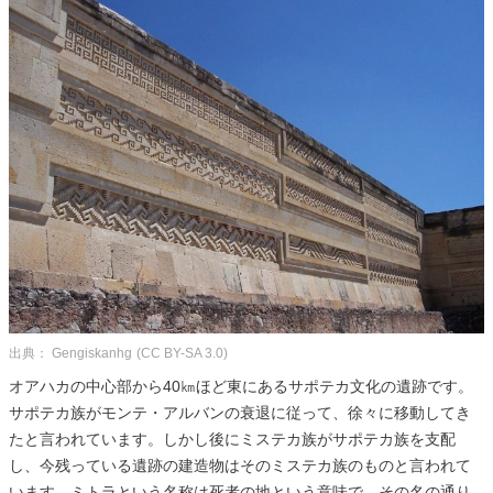
出典： Gengiskanhg
(CC BY-SA 3.0)
オアハカの中心部から40㎞ほど東にあるサポテカ文化の遺跡です。
サポテカ族がモンテ・アルバンの衰退に従って、徐々に移動してき
たと言われています。しかし後にミステカ族がサポテカ族を支配
し、今残っている遺跡の建造物はそのミステカ族のものと言われて
います。ミトラという名称は死者の地という意味で、その名の通り