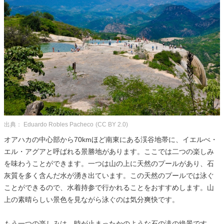
出典： Eduardo Robles Pacheco
(CC BY 2.0)
オアハカの中心部から70kmほど南東にある渓谷地帯に、イエルべ・
エル・アグアと呼ばれる景勝地があります。ここでは二つの楽しみ
を味わうことができます。一つは山の上に天然のプールがあり、石
灰質を多く含んだ水が湧き出ています。この天然のプールでは泳ぐ
ことができるので、水着持参で行かれることをおすすめします。山
上の素晴らしい景色を見ながら泳ぐのは気分爽快です。
もう一つの楽しみは、時が止まったかのような石の滝の絶景です。