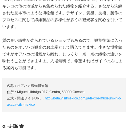
キシコの他の地域からも集められた織物を紹介する、さながら洗練
された見本市のような博物館です。デザイン、質感、技術、製作の
プロセスに関して繊維製品の多様性が多くの観光客を関心を引いて
います。
質の良い織物が売られているショップもあるので、観覧後気に入っ
たものをオアハカ観光のお土産として購入できます。小さな博物館
ですがオアハカの活気から離れ、じっくり一点一点の織物の違いを
味わうことができますよ。入場無料で、希望すればガイドの方によ
る案内も可能です。
名称：オアハカ織物博物館
住所：Miguel Hidalgo 917, Centro, 68000 Oaxaca
公式・関連サイトURL：
http://beta.visitmexico.com/ja/textile-museum-in-o
axaca-city-mexico
9.大聖堂