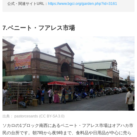
公式・関連サイトURL：
https://www.bgci.org/garden.php?id=3161
7.ベニート・フアレス市場
出典： pastorcesards
(CC BY-SA 3.0)
ソカロの1ブロック南西にあるベニート・フアレス市場はオアハカ市
民の台所です。朝7時から夜9時まで、食料品や日用品が中心に売ら