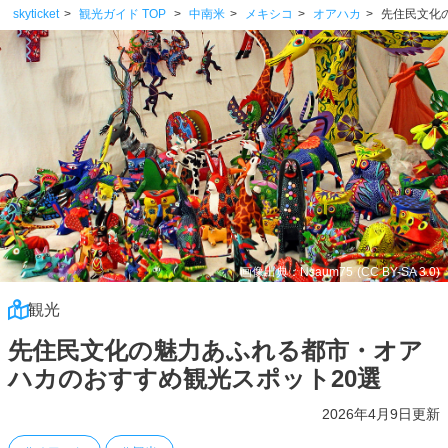
skyticket
観光ガイド TOP
中南米
メキシコ
オアハカ
先住民文化
画像出典：Nsaum75
(CC BY-SA 3.0)
観光
先住民文化の魅力あふれる都市・オア
ハカのおすすめ観光スポット20選
2026年4月9日更新