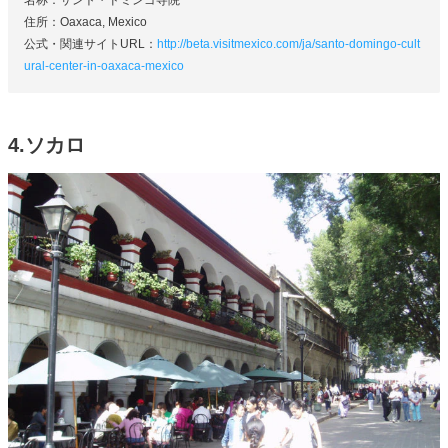
住所：Oaxaca, Mexico
公式・関連サイトURL：
http://beta.visitmexico.com/ja/santo-domingo-cult
ural-center-in-oaxaca-mexico
4.ソカロ