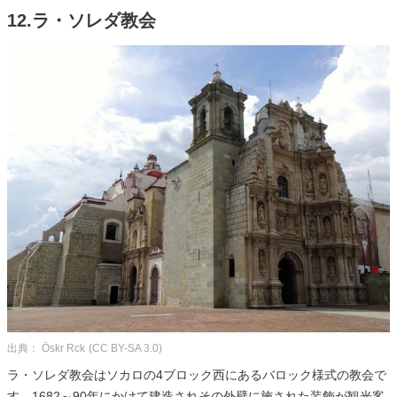
12.ラ・ソレダ教会
出典： Öskr Rck
(CC BY-SA 3.0)
ラ・ソレダ教会はソカロの4ブロック西にあるバロック様式の教会で
す。1682～90年にかけて建造されその外壁に施された装飾が観光客