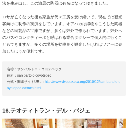
法を生み出し、この漆黒の陶器は有名になってゆきました。
ロサが亡くなった後も家族が代々工房を受け継いで、現在では観光
客向けに制作の実演をしています。オアハカは織物やこうした陶器
などの民芸品の宝庫ですが、多くは郊外で作られています。郊外へ
のバスやコレクティーボと呼ばれる乗合タクシーで個人的に行くこ
ともできますが、多くの場所を効率良く観光したければツアーに参
加したほうが便利です。
名称：サンバルトロ・コヨテペック
住所：san bartolo coyotepec
公式・関連サイトURL：
http://www.viveoaxaca.org/2010/12/san-bartolo-c
oyotepec-oaxaca.html
16.テオティトラン・デル・バジェ