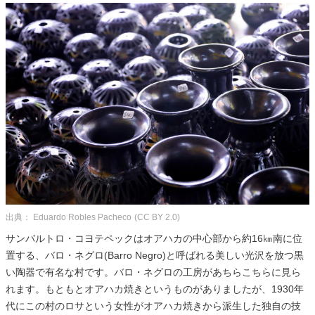
出典： Eduardo Robles Pacheco
(CC BY 2.0)
サンバルトロ・コヨテペックはオアハカの中心部から約16㎞南に位
置する、バロ・ネグロ(Barro Negro)と呼ばれる美しい光沢を放つ黒
い陶器で有名な村です。バロ・ネグロの工房があちらこちらに見ら
れます。もともとオアハカ焼きというものがありましたが、1930年
代にこの村のロサという女性がオアハカ焼きから派生した独自の技