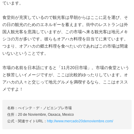
ています。
食堂街が充実しているので観光客は早朝からはここに足を運び、そ
の日の観光のためのエネルギーを蓄えます。街中のレストランは外
国人観光客を意識していますが、この市場へ来る観光客は地元メキ
シコの方が多いです。彼らもオアハカ料理を目当てに来ています。
つまり、オアハカの郷土料理を食べたいのであればこの市場は間違
いないということです。
市場の名前を日本語にすると「11月20日市場」。市場の食堂という
と狭苦しいイメージですが、ここは比較的ゆったりしています。オ
アハカの人々と交じって地元グルメを満喫するなら、ここはオスス
メですよ！
名称：べインテ・デ・ノビエンブレ市場
住所：20 de Noviembre, Oaxaca, Mexico
公式・関連サイトURL：
http://www.mercado20denoviembre.com/