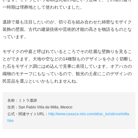
一時期は埋葬地として使われていました。
遺跡で最も注目したいのが、切り石を組み合わせた綿密なモザイク
装飾の壁面。古代の建築技術や芸術的才能の高さを物語るものとな
っています。
モザイクの中庭と呼ばれているところでその壮麗な壁飾りを見るこ
とができます。大地や空などの14種類ものデザインを小さく切断し
た石をモザイク調にはめ込んで見事に表現しています。オアハカの
織物のモチーフにもなっているので、観光の土産にこのデザインの
民芸品を選ぶといいかもしれませんね。
名称：ミトラ遺跡
住所：San Pablo Villa de Mitla, Mexico
公式・関連サイトURL：
http://www.oaxaca-mio.com/atrac_turisticos/mitla.
htm