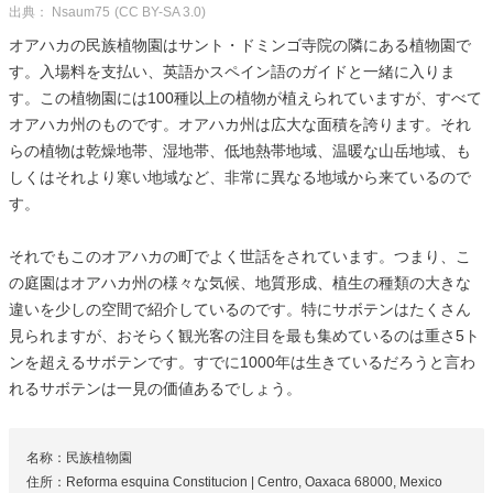
出典： Nsaum75
(CC BY-SA 3.0)
オアハカの民族植物園はサント・ドミンゴ寺院の隣にある植物園で
す。入場料を支払い、英語かスペイン語のガイドと一緒に入りま
す。この植物園には100種以上の植物が植えられていますが、すべて
オアハカ州のものです。オアハカ州は広大な面積を誇ります。それ
らの植物は乾燥地帯、湿地帯、低地熱帯地域、温暖な山岳地域、も
しくはそれより寒い地域など、非常に異なる地域から来ているので
す。
それでもこのオアハカの町でよく世話をされています。つまり、こ
の庭園はオアハカ州の様々な気候、地質形成、植生の種類の大きな
違いを少しの空間で紹介しているのです。特にサボテンはたくさん
見られますが、おそらく観光客の注目を最も集めているのは重さ5ト
ンを超えるサボテンです。すでに1000年は生きているだろうと言わ
れるサボテンは一見の価値あるでしょう。
名称：民族植物園
住所：Reforma esquina Constitucion | Centro, Oaxaca 68000, Mexico