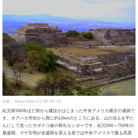
出典： Diego Azeta
(CC BY-SA 1.0)
紀元前500年ほど前から建設がはじまった中央アメリカ最古の遺跡で
す。オアハカ市街から西に約10kmのところにある、山の頂上を平た
んにして造ったサポテコ族の祭礼センターです。紀元500～750年の
最盛期、マヤ文明が全盛期を迎える前では中央アメリカで最も高度