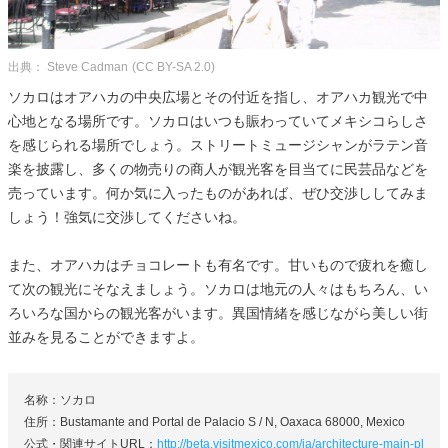
出典： Steve Cadman
(CC BY-SA 2.0)
ソカロはオアハカの中央広場とその付近を指し、オアハカ観光で中
心地となる場所です。ソカロはいつも賑わっていてメキシコらしさ
を感じられる場所でしょう。ストリートミュージシャンがラテン音
楽を披露し、多くの物売りの商人が観光客を目当てに民芸品などを
売っています。何か気に入ったものがあれば、ぜひ交渉ししてみま
しょう！強気に交渉してくださいね。
また、オアハカはチョコレートも有名です。甘いもので疲れを癒し
て次の観光にそなえましょう。ソカロは地元の人々はもちろん、い
ろいろな国からの観光客がいます。異国情緒を感じながら美しい街
並みを見ることができますよ。
名称：ソカロ
住所：Bustamante and Portal de Palacio S / N, Oaxaca 68000, Mexico
公式・関連サイトURL：
http://beta.visitmexico.com/ja/architecture-main-pl