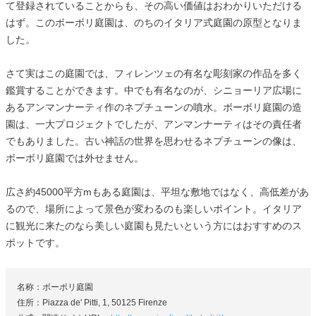
て登録されていることからも、その高い価値はおわかりいただける
はず。このボーボリ庭園は、のちのイタリア式庭園の原型となりま
した。
さて実はこの庭園では、フィレンツェの有名な彫刻家の作品を多く
鑑賞することができます。中でも有名なのが、シニョーリア広場に
あるアンマンナーティ作のネプチューンの噴水。ボーボリ庭園の造
園は、一大プロジェクトでしたが、アンマンナーティはその責任者
でもありました。古い神話の世界を思わせるネプチューンの像は、
ボーボリ庭園では外せません。
広さ約45000平方mもある庭園は、平坦な敷地ではなく、高低差があ
るので、場所によって景色が変わるのも楽しいポイント。イタリア
に観光に来たのなら美しい庭園も見たいという方にはおすすめのス
ポットです。
名称：ボーボリ庭園
住所：Piazza de' Pitti, 1, 50125 Firenze