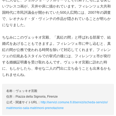
いフレスコ画が、天井や床に描かれています。フィレンツェ大共和
国時代に市民評議会が開かれていた500人広間には、2007年の調査
で、レオナルド・ダ・ヴィンチの作品が隠されていることが明らか
になりました。
ちなみにこのヴェッキオ宮殿、「真紅の間」と呼ばれる部屋で、結
婚式をあげることもできますよ。フィレンツェ市に申し込むと、真
紅の間が公務で使われる時間を除いて対応してくれます。フィレン
ツェの伝統あるスタイルでの挙式の後には、フィレンツェ市が発行
する婚姻証明書を受け取れるんです。ヴェッキオ宮殿に訪れた時
に、もしかしたら、幸せな二人の門出に立ち会うことも出来るかも
しれませんね。
名称：ヴェッキオ宮殿
住所：Piazza della Signoria, Firenze
公式・関連サイトURL：
http://servizi.comune.fi.it/servizi/scheda-servizio/
matrimonio-sala-matrimoni-prenotazione