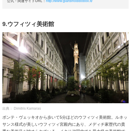
公式・関連サイトURL：
http://www.giardinodiboboli.it/
9.ウフィツィ美術館
出典： Dimitris Kamaras
ポンテ・ヴェッキオから歩いて5分ほどのウフィツィ美術館。ルネッ
サンス様式が美しいウフィツィ宮殿内にあり、メディチ家歴代の貴