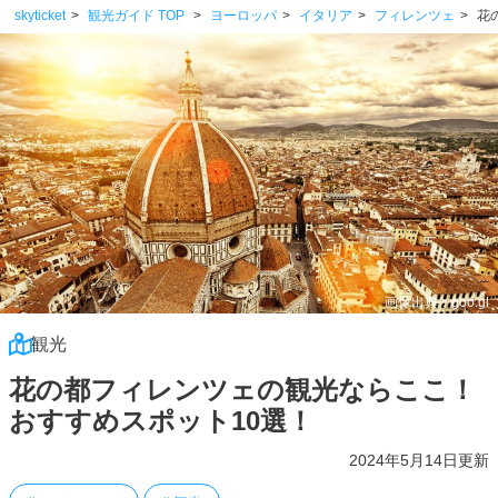
skyticket
観光ガイド TOP
ヨーロッパ
イタリア
フィレンツェ
花
画像出典：goo.gl
観光
花の都フィレンツェの観光ならここ！
おすすめスポット10選！
2024年5月14日更新