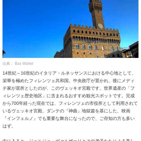
出典： Bas Wallet
14世紀～16世紀のイタリア・ルネッサンスにおける中心地として、
栄華を極めたフィレンツェ共和国。中央政庁が置かれ、後にメディ
チ家が居所としたのが、このヴェッキオ宮殿です。世界遺産の「フ
ィレンツェ歴史地区」に含まれるおすすめ観光スポットです。完成
から700年経った現在では、フィレンツェの市役所として利用されて
いるヴェッキオ宮殿。ダンテの『神曲』地獄篇を基にした、映画
『インフェルノ』でも重要な舞台になったので、ご存知の方も多い
はず。
中に入ると、ジョルジョ・ヴァルザーリとその弟子たちによる美し