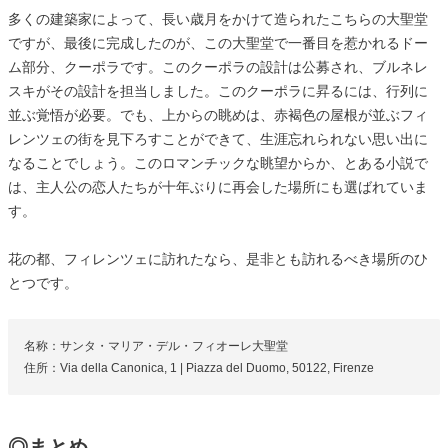
多くの建築家によって、長い歳月をかけて造られたこちらの大聖堂
ですが、最後に完成したのが、この大聖堂で一番目を惹かれるドー
ム部分、クーポラです。このクーポラの設計は公募され、ブルネレ
スキがその設計を担当しました。このクーポラに昇るには、行列に
並ぶ覚悟が必要。でも、上からの眺めは、赤褐色の屋根が並ぶフィ
レンツェの街を見下ろすことができて、生涯忘れられない思い出に
なることでしょう。このロマンチックな眺望からか、とある小説で
は、主人公の恋人たちが十年ぶりに再会した場所にも選ばれていま
す。
花の都、フィレンツェに訪れたなら、是非とも訪れるべき場所のひ
とつです。
名称：サンタ・マリア・デル・フィオーレ大聖堂
住所：Via della Canonica, 1 | Piazza del Duomo, 50122, Firenze
◎まとめ