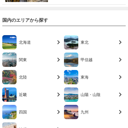
国内のエリアから探す
北海道
東北
関東
甲信越
北陸
東海
近畿
山陽・山陰
四国
九州