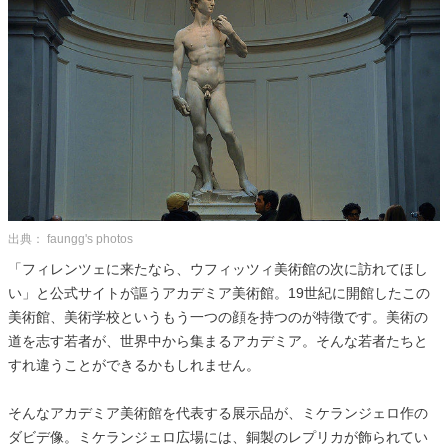
出典： faungg's photos
「フィレンツェに来たなら、ウフィッツィ美術館の次に訪れてほし
い」と公式サイトが謳うアカデミア美術館。19世紀に開館したこの
美術館、美術学校というもう一つの顔を持つのが特徴です。美術の
道を志す若者が、世界中から集まるアカデミア。そんな若者たちと
すれ違うことができるかもしれません。
そんなアカデミア美術館を代表する展示品が、ミケランジェロ作の
ダビデ像。ミケランジェロ広場には、銅製のレプリカが飾られてい