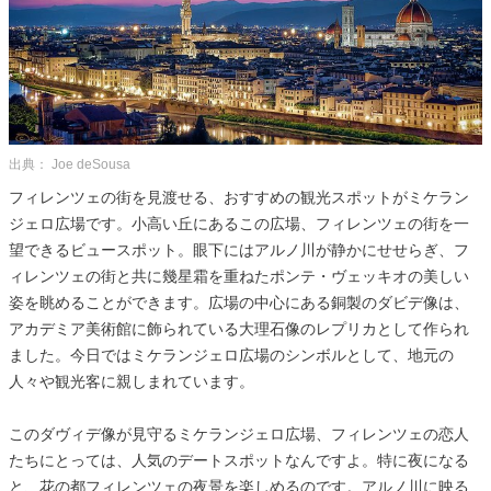
出典： Joe deSousa
フィレンツェの街を見渡せる、おすすめの観光スポットがミケラン
ジェロ広場です。小高い丘にあるこの広場、フィレンツェの街を一
望できるビュースポット。眼下にはアルノ川が静かにせせらぎ、フ
ィレンツェの街と共に幾星霜を重ねたポンテ・ヴェッキオの美しい
姿を眺めることができます。広場の中心にある銅製のダビデ像は、
アカデミア美術館に飾られている大理石像のレプリカとして作られ
ました。今日ではミケランジェロ広場のシンボルとして、地元の
人々や観光客に親しまれています。
このダヴィデ像が見守るミケランジェロ広場、フィレンツェの恋人
たちにとっては、人気のデートスポットなんですよ。特に夜になる
と、花の都フィレンツェの夜景を楽しめるのです。アルノ川に映る