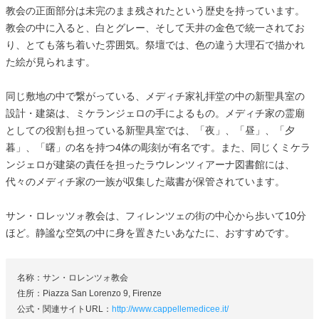
教会の正面部分は未完のまま残されたという歴史を持っています。
教会の中に入ると、白とグレー、そして天井の金色で統一されてお
り、とても落ち着いた雰囲気。祭壇では、色の違う大理石で描かれ
た絵が見られます。
同じ敷地の中で繋がっている、メディチ家礼拝堂の中の新聖具室の
設計・建築は、ミケランジェロの手によるもの。メディチ家の霊廟
としての役割も担っている新聖具室では、「夜」、「昼」、「夕
暮」、「曙」の名を持つ4体の彫刻が有名です。また、同じくミケラ
ンジェロが建築の責任を担ったラウレンツィアーナ図書館には、
代々のメディチ家の一族が収集した蔵書が保管されています。
サン・ロレッツォ教会は、フィレンツェの街の中心から歩いて10分
ほど。静謐な空気の中に身を置きたいあなたに、おすすめです。
名称：サン・ロレンツォ教会
住所：Piazza San Lorenzo 9, Firenze
公式・関連サイトURL：
http://www.cappellemedicee.it/