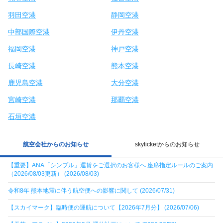
羽田空港
静岡空港
中部国際空港
伊丹空港
福岡空港
神戸空港
長崎空港
熊本空港
鹿児島空港
大分空港
宮崎空港
那覇空港
石垣空港
航空会社からのお知らせ
skyticketからのお知らせ
【重要】ANA「シンプル」運賃をご選択のお客様へ 座席指定ルールのご案内
（2026/08/03更新） (2026/08/03)
令和8年 熊本地震に伴う航空便への影響に関して (2026/07/31)
【スカイマーク】臨時便の運航について【2026年7月分】 (2026/07/06)