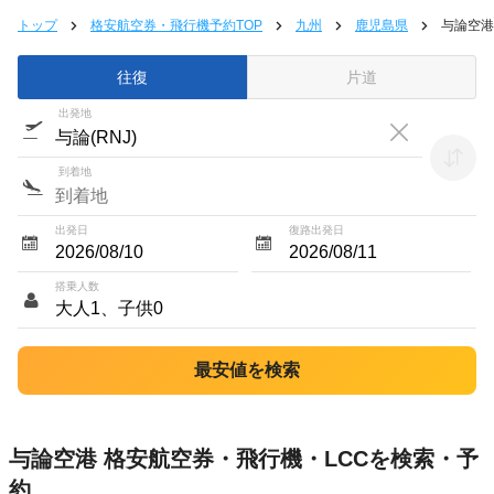
トップ
格安航空券・飛行機予約TOP
九州
鹿児島県
与論空港
往復
片道
出発地
到着地
出発日
復路出発日
搭乗人数
与論空港 格安航空券・飛行機・LCCを検索・予
約