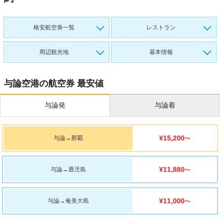
格安航空券一覧
レストラン
周辺観光地
基本情報
与論空港の航空券 最安値
与論発
与論着
¥15,200
与論
→
那覇
〜
¥11,880
与論
→
鹿児島
〜
¥11,000
与論
→
奄美大島
〜