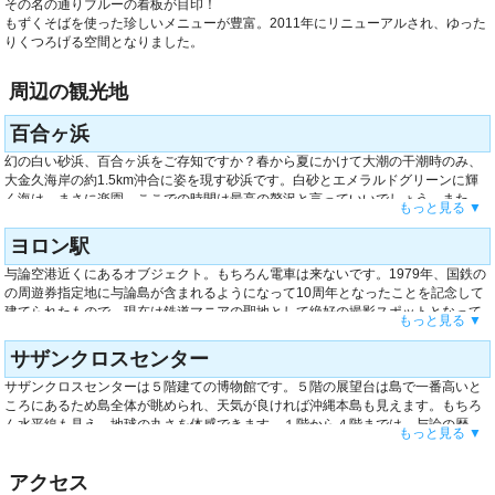
その名の通りブルーの看板が目印！
もずくそばを使った珍しいメニューが豊富。2011年にリニューアルされ、ゆった
りくつろげる空間となりました。
周辺の観光地
百合ヶ浜
幻の白い砂浜、百合ヶ浜をご存知ですか？春から夏にかけて大潮の干潮時のみ、
大金久海岸の約1.5km沖合に姿を現す砂浜です。白砂とエメラルドグリーンに輝
く海は、まさに楽園。ここでの時間は最高の贅沢と言っていいでしょう。また、
もっと見る ▼
星砂を年齢の数拾うと幸福が訪れると言います。挑戦してみてはいかがでしょ
う。行き帰りのグラスボートでは運が良ければウミガメに会えるかもしれませ
ヨロン駅
ん。是非与論島の海を楽しんでくださいね。
与論空港近くにあるオブジェクト。もちろん電車は来ないです。1979年、国鉄の
の周遊券指定地に与論島が含まれるようになって10周年となったことを記念して
建てられたもので、現在は鉄道マニアの聖地として絶好の撮影スポットとなって
もっと見る ▼
います。駅名標の文字は片方が「鹿児島」もう片方が「沖縄」と、与論島ならで
はの小粋な演出が。近くには遊歩道やフバマビーチもあり、散歩コースにもぴっ
サザンクロスセンター
たりです。美しい海をバックに是非写真撮影して下さいね。
サザンクロスセンターは５階建ての博物館です。５階の展望台は島で一番高いと
ころにあるため島全体が眺められ、天気が良ければ沖縄本島も見えます。もちろ
ん水平線も見え、地球の丸さを体感できます。１階から４階までは、与論の歴
もっと見る ▼
史、文化、自然に関する展示がしてあります。与論十五夜踊りの映像、独特の
面、大正末期から昭和初期にかけての暮らしの様子、島民と珊瑚との関わり、な
アクセス
ど沢山学ぶことが出来ます。また与論を愛した人気作家・森瑤子の自筆の原稿も