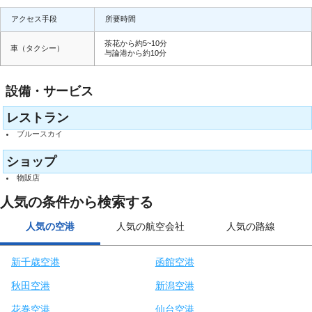
展示してあります。海で楽しんだ後、足を運んでみてはいかがでしょう。
アクセス手段
所要時間
茶花から約5~10分
車（タクシー）
与論港から約10分
設備・サービス
レストラン
ブルースカイ
ショップ
物販店
人気の条件から検索する
人気の空港
人気の航空会社
人気の路線
新千歳空港
函館空港
秋田空港
新潟空港
花巻空港
仙台空港