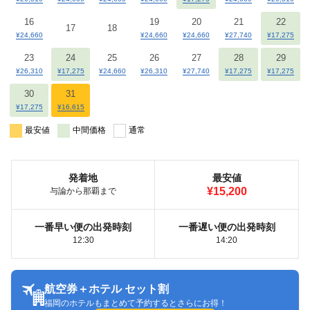
16
19
20
21
22
17
18
¥24,660
¥24,660
¥24,660
¥27,740
¥17,275
23
24
25
26
27
28
29
¥26,310
¥17,275
¥24,660
¥26,310
¥27,740
¥17,275
¥17,275
30
31
¥17,275
¥16,615
最安値
中間価格
通常
発着地
最安値
¥15,200
与論から那覇まで
一番早い便の出発時刻
一番遅い便の出発時刻
12:30
14:20
航空券＋ホテル セット割
福岡のホテルもまとめて予約するとさらにお得！