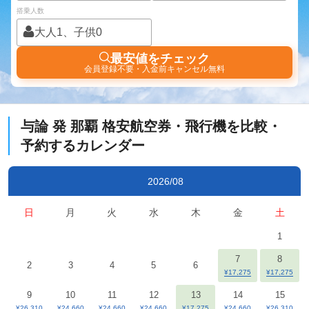
搭乗人数
大人1、子供0
最安値をチェック
会員登録不要・入金前キャンセル無料
与論
発
那覇
格安航空券・飛行機を比較・
予約するカレンダー
2026/08
日
月
火
水
木
金
土
1
7
8
2
3
4
5
6
¥17,275
¥17,275
9
10
11
12
13
14
15
¥26,310
¥24,660
¥24,660
¥24,660
¥17,275
¥24,660
¥26,310