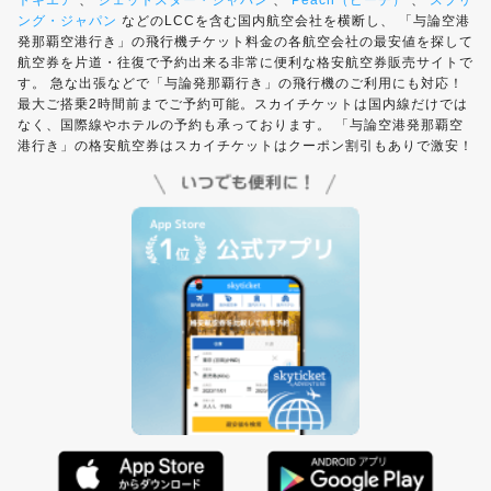
トキエア
、
ジェットスター・ジャパン
、
Peach（ピーチ）
、
スプリ
ング・ジャパン
などのLCCを含む国内航空会社を横断し、 「与論空港
発那覇空港行き」の飛行機チケット料金の各航空会社の最安値を探して
航空券を片道・往復で予約出来る非常に便利な格安航空券販売サイトで
す。 急な出張などで「与論発那覇行き」の飛行機のご利用にも対応！
最大ご搭乗2時間前までご予約可能。スカイチケットは国内線だけでは
なく、国際線やホテルの予約も承っております。 「与論空港発那覇空
港行き」の格安航空券はスカイチケットはクーポン割引もありで激安！