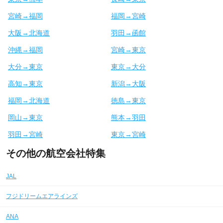
宮崎→福岡
福岡→宮崎
大阪→北海道
羽田→函館
沖縄→福岡
宮崎→東京
大分→東京
東京→大分
高知→東京
新潟→大阪
福岡→北海道
徳島→東京
岡山→東京
熊本→羽田
羽田→宮崎
東京→宮崎
その他の航空会社特集
JAL
フジドリームエアラインズ
ANA