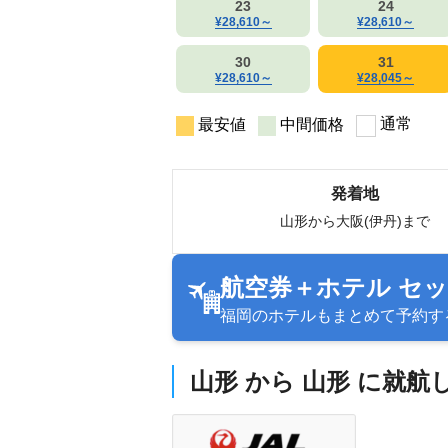
23
24
¥28,610
～
¥28,610
～
30
31
¥28,610
～
¥28,045
～
通常
最安値
中間価格
発着地
山形から大阪(伊丹)まで
航空券＋ホテル セ
福岡のホテルもまとめて予約す
山形 から 山形 に就