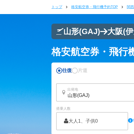
トップ
格安航空券・飛行機予約TOP
関西
山形
(GAJ)
大阪(伊
格安航空券・飛行
往復
片道
出発地
搭乗人数
大人1、子供0