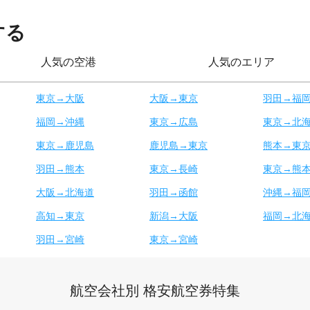
する
人気の空港
人気のエリア
東京→大阪
大阪→東京
羽田→福
福岡→沖縄
東京→広島
東京→北
東京→鹿児島
鹿児島→東京
熊本→東
羽田→熊本
東京→長崎
東京→熊
大阪→北海道
羽田→函館
沖縄→福
高知→東京
新潟→大阪
福岡→北
羽田→宮崎
東京→宮崎
航空会社別 格安航空券特集