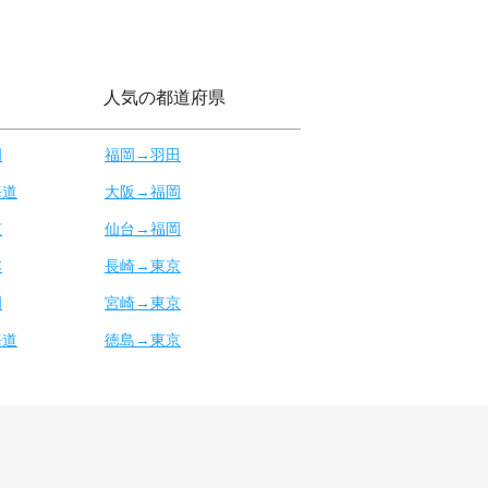
人気の都道府県
岡
福岡→羽田
海道
大阪→福岡
京
仙台→福岡
本
長崎→東京
岡
宮崎→東京
海道
徳島→東京