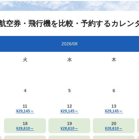
航空券・飛行機を比較・予約するカレン
2026/08
火
水
木
4
5
6
11
12
13
¥29,145
～
¥29,145
～
¥29,145
～
18
19
20
¥28,610
～
¥28,610
～
¥28,610
～