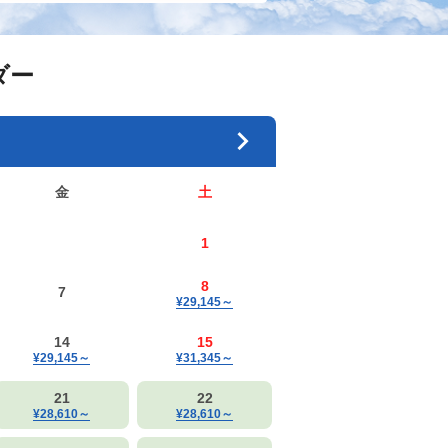
ダー
金
土
1
8
7
¥29,145
～
14
15
¥29,145
～
¥31,345
～
21
22
¥28,610
～
¥28,610
～