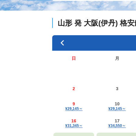
山形
発
大阪(伊丹)
格安
日
月
2
3
9
10
¥29,145
～
¥29,145
～
16
17
¥31,345
～
¥34,550
～