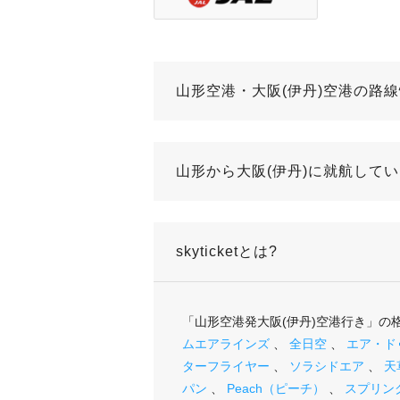
山形空港・大阪(伊丹)空港の路
山形から大阪(伊丹)に就航して
skyticketとは?
「山形空港発大阪(伊丹)空港行き」
ムエアラインズ
、
全日空
、
エア・ド
ターフライヤー
、
ソラシドエア
、
天
パン
、
Peach（ピーチ）
、
スプリン