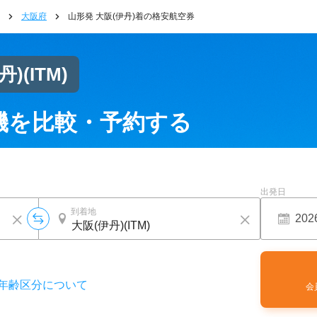
大阪府
山形発 大阪(伊丹)着の格安航空券
丹)
(ITM)
機を比較・予約する
出発日
到着地
年齢区分について
会