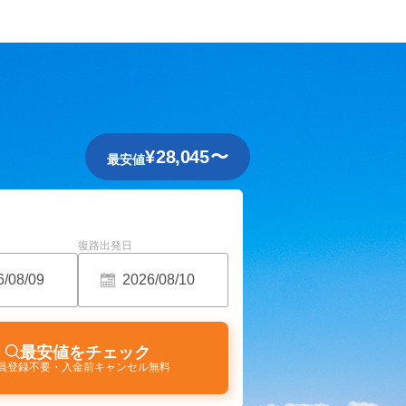
¥
28,045
〜
最安値
復路出発日
最安値をチェック
員登録不要・入金前キャンセル無料