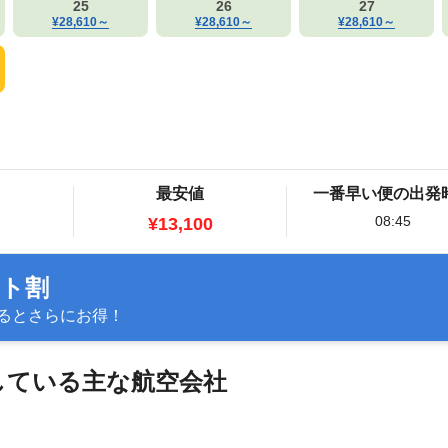
25
26
27
¥28,610
～
¥28,610
～
¥28,610
～
最安値
一番早い便の出発
08:45
¥13,100
ット割
るとさらにお得！
航している主な航空会社