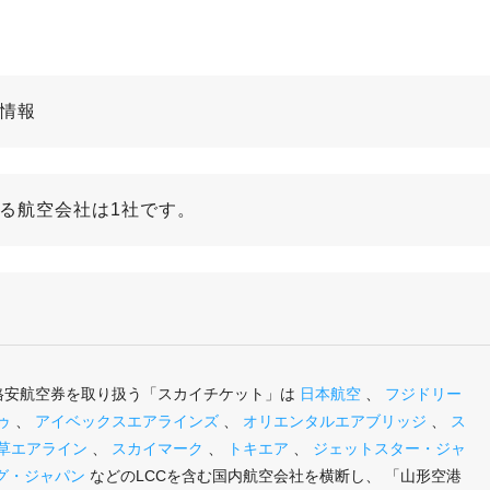
線情報
いる航空会社は1社です。
の格安航空券を取り扱う「スカイチケット」は
日本航空
、
フジドリー
ゥ
、
アイベックスエアラインズ
、
オリエンタルエアブリッジ
、
ス
草エアライン
、
スカイマーク
、
トキエア
、
ジェットスター・ジャ
グ・ジャパン
などのLCCを含む国内航空会社を横断し、 「山形空港