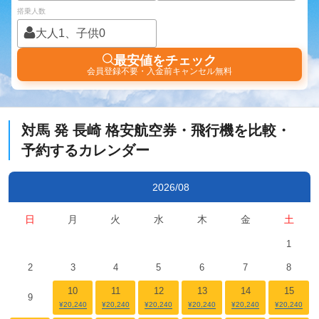
搭乗人数
大人1、子供0
最安値をチェック
会員登録不要・入金前キャンセル無料
対馬
発
長崎
格安航空券・飛行機を比較・
予約するカレンダー
2026/08
日
月
火
水
木
金
土
1
2
3
4
5
6
7
8
10
11
12
13
14
15
9
¥20,240
¥20,240
¥20,240
¥20,240
¥20,240
¥20,240