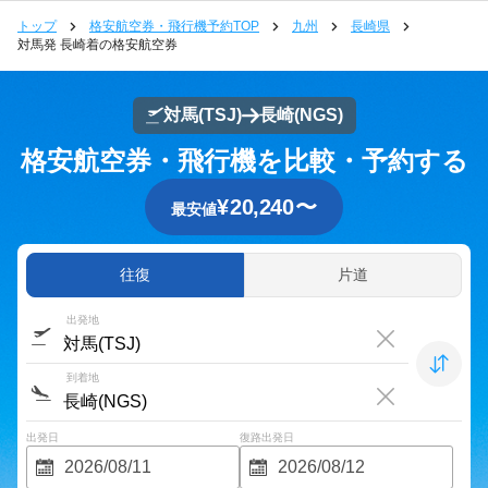
トップ
格安航空券・飛行機予約TOP
九州
長崎県
対馬発 長崎着の格安航空券
対馬
(TSJ)
長崎
(NGS)
格安航空券・飛行機を比較・予約する
¥
20,240
〜
最安値
往復
片道
出発地
到着地
出発日
復路出発日