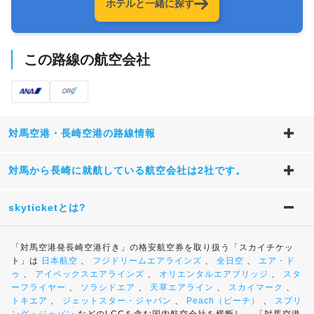
ホテルと一緒に探す
この路線の航空会社
対馬空港・長崎空港の路線情報
対馬から長崎に就航している航空会社は2社です。
skyticketとは?
「対馬空港発長崎空港行き」の格安航空券を取り扱う「スカイチケッ
ト」は
日本航空
、
フジドリームエアラインズ
、
全日空
、
エア・ド
ゥ
、
アイベックスエアラインズ
、
オリエンタルエアブリッジ
、
スタ
ーフライヤー
、
ソラシドエア
、
天草エアライン
、
スカイマーク
、
トキエア
、
ジェットスター・ジャパン
、
Peach（ピーチ）
、
スプリ