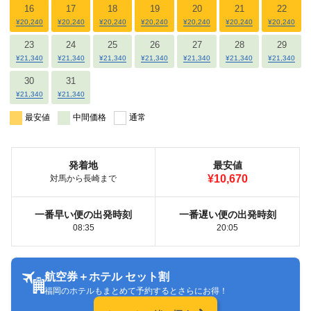
16
17
18
19
20
21
22
¥20,240
¥20,240
¥20,240
¥20,240
¥20,240
¥20,240
¥20,240
23
24
25
26
27
28
29
¥21,340
¥21,340
¥21,340
¥21,340
¥21,340
¥21,340
¥21,340
30
31
¥21,340
¥21,340
最安値
中間価格
通常
発着地
最安値
¥10,670
対馬から長崎まで
一番早い便の出発時刻
一番遅い便の出発時刻
08:35
20:05
航空券＋ホテル セット割
福岡のホテルもまとめて予約するとさらにお得！