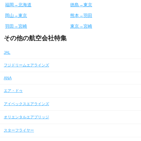
福岡→北海道
徳島→東京
岡山→東京
熊本→羽田
羽田→宮崎
東京→宮崎
その他の航空会社特集
JAL
フジドリームエアラインズ
ANA
エア・ドゥ
アイベックスエアラインズ
オリエンタルエアブリッジ
スターフライヤー