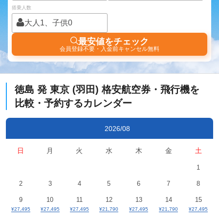
搭乗人数
大人1、子供0
最安値をチェック
会員登録不要・入金前キャンセル無料
徳島
発
東京 (羽田)
格安航空券・飛行機を
比較・予約するカレンダー
2026/08
日
月
火
水
木
金
土
1
2
3
4
5
6
7
8
9
10
11
12
13
14
15
¥27,495
¥27,495
¥27,495
¥21,790
¥27,495
¥21,790
¥27,495