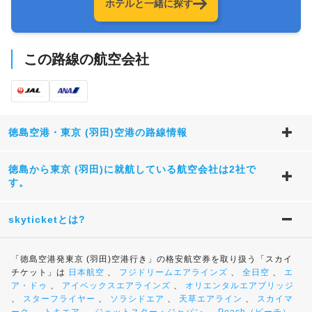
ホテルと一緒に探す
この路線の航空会社
徳島空港・東京 (羽田)空港の路線情報
徳島から東京 (羽田)に就航している航空会社は2社で
す。
skyticketとは?
「徳島空港発東京 (羽田)空港行き」の格安航空券を取り扱う「スカイ
チケット」は
日本航空
、
フジドリームエアラインズ
、
全日空
、
エ
ア・ドゥ
、
アイベックスエアラインズ
、
オリエンタルエアブリッジ
、
スターフライヤー
、
ソラシドエア
、
天草エアライン
、
スカイマ