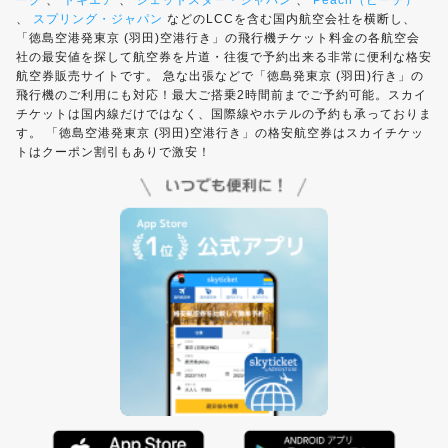
ーク
、
トキエア
、
ジェットスター・ジャパン
、
Peach（ピーチ）
、
スプリング・ジャパン
などのLCCを含む国内航空会社を横断し、
「徳島空港発東京 (羽田)空港行き」の飛行機チケット料金の各航空会
社の最安値を探して航空券を片道・往復で予約出来る非常に便利な格安
航空券販売サイトです。 急な出張などで「徳島発東京 (羽田)行き」の
飛行機のご利用にも対応！最大ご搭乗2時間前までご予約可能。スカイ
チケットは国内線だけではなく、国際線やホテルの予約も承っておりま
す。 「徳島空港発東京 (羽田)空港行き」の格安航空券はスカイチケッ
トはクーポン割引もありで激安！