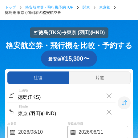
トップ
格安航空券・飛行機予約TOP
関東
東京都
徳島発 東京 (羽田)着の格安航空券
徳島
(TKS)
東京 (羽田)
(HND)
格安航空券・飛行機を比較・予約する
¥
15,300
〜
最安値
往復
片道
出発地
到着地
出発日
復路出発日