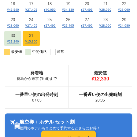
16
17
18
19
20
21
22
¥46,540
¥27,495
¥40,050
¥34,330
¥27,495
¥28,060
¥28,060
23
24
25
26
27
28
29
¥28,060
¥27,495
¥27,495
¥27,495
¥27,495
¥28,060
¥24,980
30
31
¥21,240
¥15,300
最安値
中間価格
通常
発着地
最安値
¥12,330
徳島から東京 (羽田)まで
一番早い便の出発時刻
一番遅い便の出発時刻
07:05
20:35
航空券＋ホテル セット割
福岡のホテルもまとめて予約するとさらにお得！