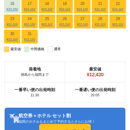
16
17
18
19
20
21
22
¥23,250
¥22,110
¥22,110
¥22,110
¥22,110
¥22,110
¥22,110
23
24
25
26
27
28
29
¥22,110
¥22,110
¥22,110
¥22,110
¥22,110
¥22,110
¥22,110
30
31
¥22,110
¥22,110
最安値
中間価格
通常
発着地
最安値
¥12,430
徳島から福岡まで
一番早い便の出発時刻
一番遅い便の出発時刻
11:30
20:05
航空券＋ホテル セット割
福岡のホテルもまとめて予約するとさらにお得！