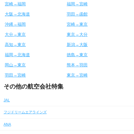
宮崎→福岡
福岡→宮崎
大阪→北海道
羽田→函館
沖縄→福岡
宮崎→東京
大分→東京
東京→大分
高知→東京
新潟→大阪
福岡→北海道
徳島→東京
岡山→東京
熊本→羽田
羽田→宮崎
東京→宮崎
その他の航空会社特集
JAL
フジドリームエアラインズ
ANA