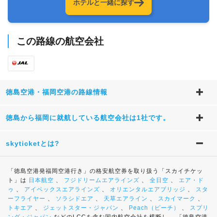
ホテルと一緒に探す
この路線の航空会社
徳島空港・福岡空港の路線情報
徳島から福岡に就航している航空会社は1社です。
skyticketとは?
「徳島空港発福岡空港行き」の格安航空券を取り扱う「スカイチケッ
ト」は
日本航空
、
フジドリームエアラインズ
、
全日空
、
エア・ド
ゥ
、
アイベックスエアラインズ
、
オリエンタルエアブリッジ
、
スタ
ーフライヤー
、
ソラシドエア
、
天草エアライン
、
スカイマーク
、
トキエア
、
ジェットスター・ジャパン
、
Peach（ピーチ）
、
スプリ