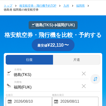
トップ
格安航空券・飛行機予約TOP
九州
福岡県
徳島発 福岡着の格安航空券
徳島
(TKS)
福岡
(FUK)
格安航空券・飛行機を比較・予約する
¥
22,110
〜
最安値
往復
片道
出発地
到着地
出発日
復路出発日