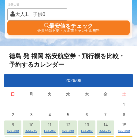
搭乗人数
大人1、子供0
最安値をチェック
会員登録不要・入金前キャンセル無料
徳島
発
福岡
格安航空券・飛行機を比較・
予約するカレンダー
2026/08
日
月
火
水
木
金
土
1
2
3
4
5
6
7
8
9
10
11
12
13
14
15
¥23,250
¥23,250
¥23,250
¥23,250
¥23,250
¥23,250
¥30,800