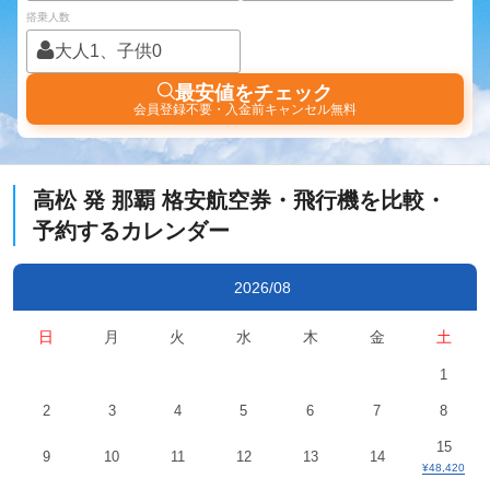
搭乗人数
大人1、子供0
最安値をチェック
会員登録不要・入金前キャンセル無料
高松
発
那覇
格安航空券・飛行機を比較・
予約するカレンダー
2026/08
日
月
火
水
木
金
土
1
2
3
4
5
6
7
8
15
9
10
11
12
13
14
¥48,420