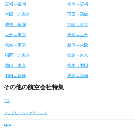
宮崎→福岡
福岡→宮崎
大阪→北海道
羽田→函館
沖縄→福岡
宮崎→東京
大分→東京
東京→大分
高知→東京
新潟→大阪
福岡→北海道
徳島→東京
岡山→東京
熊本→羽田
羽田→宮崎
東京→宮崎
その他の航空会社特集
JAL
フジドリームエアラインズ
ANA