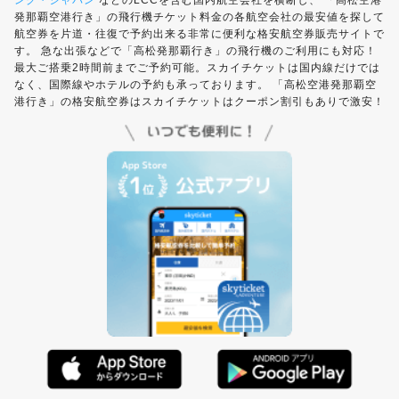
ング・ジャパン
などのLCCを含む国内航空会社を横断し、 「高松空港
発那覇空港行き」の飛行機チケット料金の各航空会社の最安値を探して
航空券を片道・往復で予約出来る非常に便利な格安航空券販売サイトで
す。 急な出張などで「高松発那覇行き」の飛行機のご利用にも対応！
最大ご搭乗2時間前までご予約可能。スカイチケットは国内線だけでは
なく、国際線やホテルの予約も承っております。 「高松空港発那覇空
港行き」の格安航空券はスカイチケットはクーポン割引もありで激安！