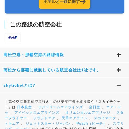
ホテルと一緒に探す
この路線の航空会社
高松空港・那覇空港の路線情報
高松から那覇に就航している航空会社は1社です。
skyticketとは?
「高松空港発那覇空港行き」の格安航空券を取り扱う「スカイチケッ
ト」は
日本航空
、
フジドリームエアラインズ
、
全日空
、
エア・ド
ゥ
、
アイベックスエアラインズ
、
オリエンタルエアブリッジ
、
スタ
ーフライヤー
、
ソラシドエア
、
天草エアライン
、
スカイマーク
、
トキエア
、
ジェットスター・ジャパン
、
Peach（ピーチ）
、
スプリ