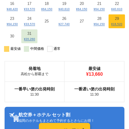
16
17
18
19
20
21
22
¥48,420
¥33,570
¥64,150
¥40,610
¥64,150
¥64,150
¥40,610
23
24
26
28
29
25
27
¥64,150
¥33,570
¥27,740
¥64,150
¥16,520
31
30
¥20,260
最安値
中間価格
通常
発着地
最安値
¥13,660
高松から那覇まで
一番早い便の出発時刻
一番遅い便の出発時刻
11:30
11:30
航空券＋ホテル セット割
福岡のホテルもまとめて予約するとさらにお得！