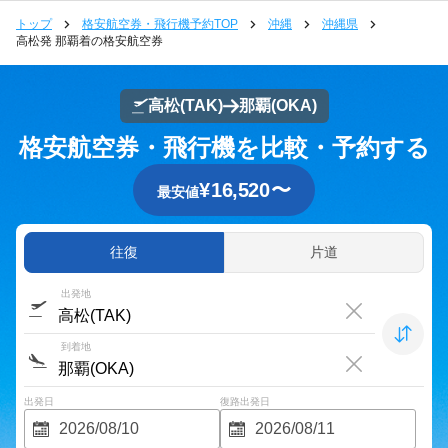
トップ
格安航空券・飛行機予約TOP
沖縄
沖縄県
高松発 那覇着の格安航空券
高松
(TAK)
那覇
(OKA)
格安航空券・飛行機を比較・予約する
¥
16,520
〜
最安値
往復
片道
出発地
到着地
出発日
復路出発日