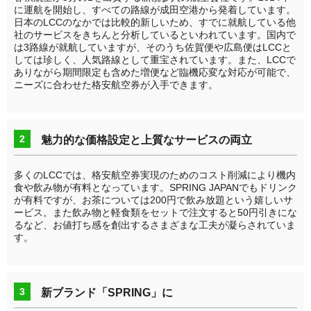
に運航を開始し、すべての路線が成田空港から発着しています。
日本のLCCのなかでは比較的新しいため、すでに就航している他
社のサービスをきちんと分析しているといわれています。国内で
は3路線が就航していますが、そのうち佐賀便や広島便はLCCと
しては珍しく、人気路線として重宝されています。また、LCCで
ありながら期間限定も含めた増便など臨機応変な対応が可能で、
ニーズに合わせた格安航空券が入手できます。
2
魅力的な価格設定と上質なサービスの両立
多くのLCCでは、格安航空券実現のためのコスト削減により機内
食や飲み物が有料となっています。SPRING JAPANでもドリンク
が有料ですが、お茶については200円で飲み放題という嬉しいサ
ービス。また飲み物と軽食類をセットで注文すると50円引きにな
るなど、お値打ち感を創出するさまざまな工夫が凝らされていま
す。
3
新ブランド「SPRING」に