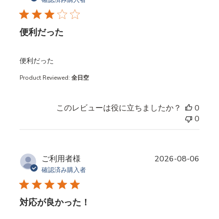
確認済み購入者
便利だった
read more about review content
便利だった
Product Reviewed:
全日空
このレビューは役に立ちましたか？
0
0
ご利用者様
2026-08-06
確認済み購入者
対応が良かった！