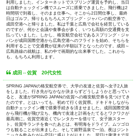
利用しました。インターネットでスプリング運賃を予約し、当日
は自動チェックイン機でスムーズに搭乗できました。飛行機は2
時間弱で到着し、そのまま仕事へ。そこから2日間仕事し、最終
日はゴルフ。帰りももちろんスプリング・ジャパンの航空券で、
成田空港へと帰りました。私は千葉と広島で会社を経営している
のですが、何かと会議や食事会が多く、いつも高額の交通費を支
払っていました。しかし、格安航空会社であるスプリング・ジャ
パンが成田国際空港から広島空港へのフライトを始め、そちらを
利用することで交通費が従来の半額以下となったのです。成田～
広島路線の就航は、私の中で画期的な出来事でした。これから
も、もちろん利用します。
成田⇔佐賀 20代女性
SPRING JAPANの格安航空券で、大学の友達と佐賀へ女子2人旅
をしました。行き先がなかなか決まらずどうしようかと思ってい
ると、友達がSPRING JAPANの佐賀への格安航空券を見つけてき
たのです。とはいっても、初めて行く佐賀県。ドキドキしながら
自動チェックイン機で搭乗手続きを済ませました。成田国際空港
から飛行機が飛び立ち、機内で友達と計画をたてるとワクワクが
最高潮に。佐賀空港近くでレンタカーを借りて、女子旅スター
ト。佐賀牛ランチを食べたあとは、有明海をドライブ。ムツゴロ
ウも観ることが出来ました。そして嬉野温泉で一泊。夜はジント
ニックを飲みながら恋話に盛り上がりました。翌日は唐津まで足