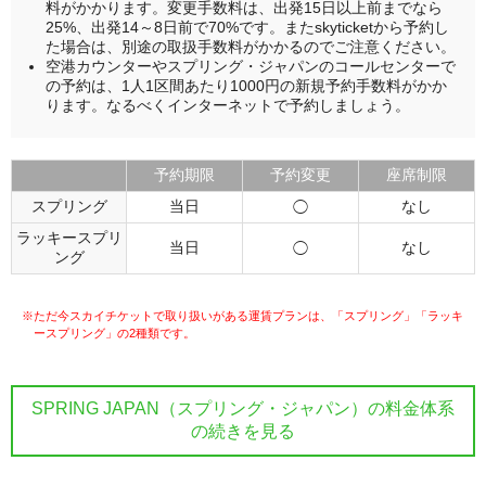
料がかかります。変更手数料は、出発15日以上前までなら
25%、出発14～8日前で70%です。またskyticketから予約し
た場合は、別途の取扱手数料がかかるのでご注意ください。
空港カウンターやスプリング・ジャパンのコールセンターで
の予約は、1人1区間あたり1000円の新規予約手数料がかか
ります。なるべくインターネットで予約しましょう。
予約期限
予約変更
座席制限
スプリング
当日
なし
◯
ラッキースプリ
当日
なし
◯
ング
※ただ今スカイチケットで取り扱いがある運賃プランは、「スプリング」「ラッキ
ースプリング」の2種類です。
SPRING JAPAN（スプリング・ジャパン）の料金体系
の続きを見る