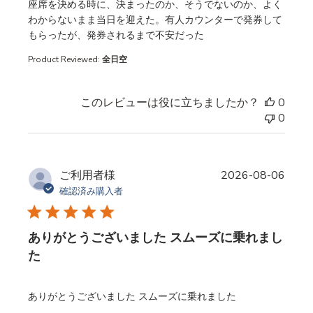
read more about review content
座席を決める時に、決まったのか、そうでないのか、よく
わからないまま当日を迎えた。有人カウンターで発券して
もらったが、発券されるまで不安だった
Product Reviewed:
全日空
このレビューは役に立ちましたか？
0
0
ご利用者様
2026-08-06
確認済み購入者
ありがとうございました スムーズに乗れまし
た
read more about review content
ありがとうございました スムーズに乗れました