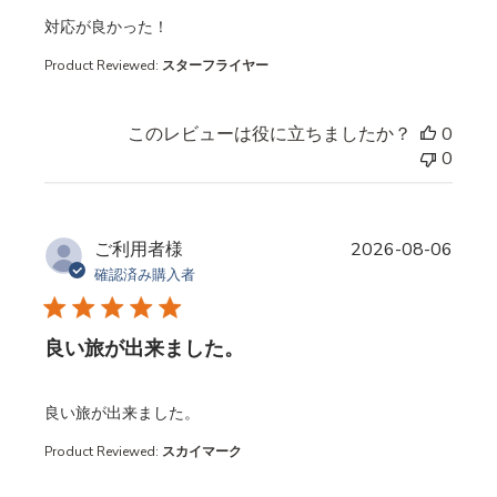
read more about review content
対応が良かった！
Product Reviewed:
スターフライヤー
このレビューは役に立ちましたか？
0
0
ご利用者様
2026-08-06
確認済み購入者
良い旅が出来ました。
read more about review content
良い旅が出来ました。
Product Reviewed:
スカイマーク