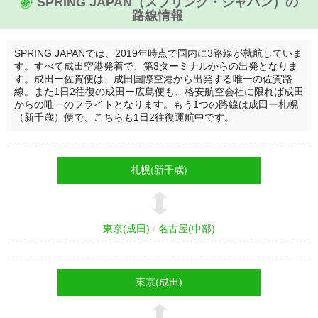
SPRING JAPAN（スプリング・ジャパン）の
路線情報
SPRING JAPANでは、2019年時点で国内に3路線が就航していま
す。すべて成田空港発着で、第3ターミナルからの出発となりま
す。成田ー佐賀便は、成田国際空港から出発する唯一の佐賀路
線。また1日2往復の成田ー広島便も、格安航空会社に限れば成田
からの唯一のフライトとなります。もう1つの路線は成田ー札幌
（新千歳）便で、こちらも1日2往復運航中です。
札幌(新千歳)
東京(成田)
名古屋(中部)
東京(成田)