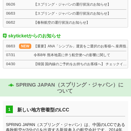
06/26
【スプリング・ジャパンの運行状況のお知らせ】
06/03
【スプリング・ジャパンの運行状況のお知らせ】
06/02
【春秋航空の運行状況のお知らせ】
05/30
【春秋航空の運行状況のお知らせ】
skyticketからのお知らせ
05/29
【春秋航空の運行状況のお知らせ】
08/03
NEW
【重要】ANA「シンプル」運賃をご選択のお客様へ 座席指定ルールのご案内（2026/08/03更新）
07/31
令和8年 熊本地震に伴う航空便への影響に関して
04/30
【韓国 国内線のご予約をお持ちのお客様へ】 チェックイン手続きについてのご案内
03/12
【重要】中東情勢等に伴う海外旅行保険の引受停止に関するご案内_5/22更新
12/22
【重要】海外航空券 周遊航空券のお申込みについて
SPRING JAPAN（スプリング・ジャパン）に
ついて
1
新しい地方密着型のLCC
SPRING JAPAN（スプリング・ジャパン）は、中国のLCCである
春秋航空が3分の1を出資する新規参入の航空会社です。2014年