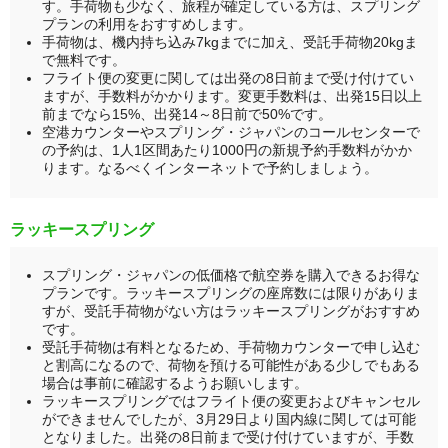
す。手荷物も少なく、旅程が確定している方は、スプリング
プランの利用をおすすめします。
手荷物は、機内持ち込み7kgまでに加え、受託手荷物20kgま
で無料です。
フライト便の変更に関しては出発の8日前まで受け付けてい
ますが、手数料がかかります。変更手数料は、出発15日以上
前までなら15%、出発14～8日前で50%です。
空港カウンターやスプリング・ジャパンのコールセンターで
の予約は、1人1区間あたり1000円の新規予約手数料がかか
ります。なるべくインターネットで予約しましょう。
ラッキースプリング
スプリング・ジャパンの低価格で航空券を購入できるお得な
プランです。ラッキースプリングの座席数には限りがありま
すが、受託手荷物がない方はラッキースプリングがおすすめ
です。
受託手荷物は有料となるため、手荷物カウンターで申し込む
と割高になるので、荷物を預ける可能性がある少しでもある
場合は事前に確認するようお願いします。
ラッキースプリングではフライト便の変更およびキャンセル
ができませんでしたが、3月29日より国内線に関しては可能
となりました。出発の8日前まで受け付けていますが、手数