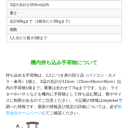
3辺の合計が203cm以内
重さ
合計60kgまで（1個当たり30kgまで）
個数
1人当たり最大3個まで
機内持ち込み手荷物について
持ち込める手荷物は、1人につき身の回り品（パソコン・カメ
ラ・傘等）1個と、3辺の合計が115cm（23cm×56cm×36cm）以
内の手荷物1個まで。重量は合わせて7kgまでです。なお、ライ
ターやハサミなどを機内に手荷物として持ち込む際は、数やサイ
ズに制限があるのでご注意ください。 ※記載の情報はskyticketで
調べた情報です。最新の情報及び規定の詳細については、必ず
航
空会社ホームページ
にてご確認ください。