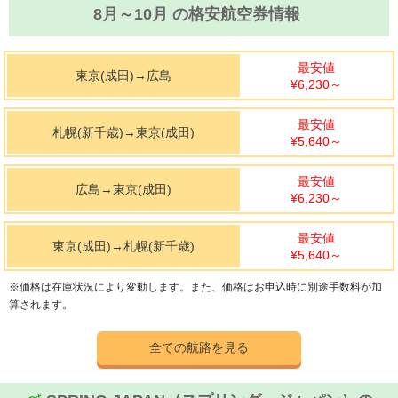
8月～10月 の格安航空券情報
最安値
東京(成田)
→
広島
¥6,230
～
最安値
札幌(新千歳)
→
東京(成田)
¥5,640
～
最安値
広島
→
東京(成田)
¥6,230
～
最安値
東京(成田)
→
札幌(新千歳)
¥5,640
～
※価格は在庫状況により変動します。また、価格はお申込時に別途手数料が加
算されます。
全ての航路を見る