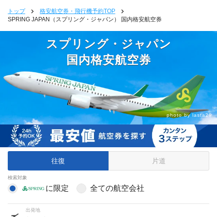
トップ
格安航空券・飛行機予約TOP
SPRING JAPAN（スプリング・ジャパン） 国内格安航空券
スプリング・ジャパン
国内格安航空券
photo by
lasta29
往復
片道
検索対象
に限定
全ての航空会社
出発地