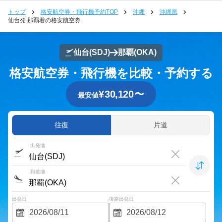
トップ
格安航空券・飛行機予約TOP
沖縄
沖縄県
仙台発 那覇着の格安航空券
仙台
(SDJ)
那覇
(OKA)
格安航空券・飛行機を比較・予約する
¥
30,120
〜
最安値
往復
片道
出発地
到着地
出発日
復路出発日