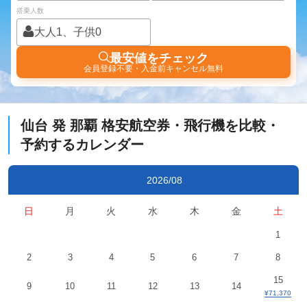
搭乗人数
大人1、子供0
最安値をチェック
会員登録不要・入金前キャンセル無料
仙台
発
那覇
格安航空券・飛行機を比較・
予約するカレンダー
2026/08
日
月
火
水
木
金
土
1
2
3
4
5
6
7
8
15
9
10
11
12
13
14
¥71,370