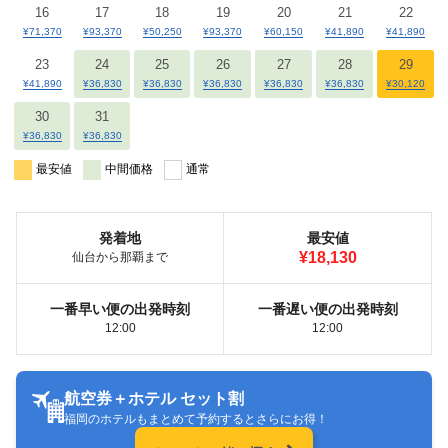
16
17
18
19
20
21
22
¥71,370
¥93,370
¥50,250
¥93,370
¥60,150
¥41,890
¥41,890
23
24
25
26
27
28
29
¥41,890
¥36,830
¥36,830
¥36,830
¥36,830
¥36,830
¥30,120
30
31
¥36,830
¥36,830
最安値
中間価格
通常
発着地
最安値
¥18,130
仙台から那覇まで
一番早い便の出発時刻
一番遅い便の出発時刻
12:00
12:00
航空券＋ホテル セット割
福岡のホテルもまとめて予約するとさらにお得！