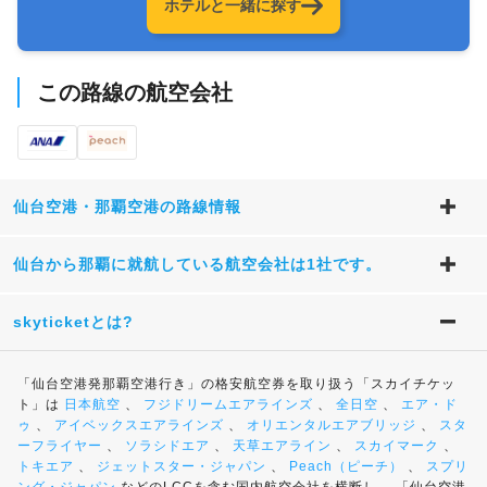
ホテルと一緒に探す
この路線の航空会社
仙台空港・那覇空港の路線情報
仙台から那覇に就航している航空会社は1社です。
skyticketとは?
「仙台空港発那覇空港行き」の格安航空券を取り扱う「スカイチケッ
ト」は
日本航空
、
フジドリームエアラインズ
、
全日空
、
エア・ド
ゥ
、
アイベックスエアラインズ
、
オリエンタルエアブリッジ
、
スタ
ーフライヤー
、
ソラシドエア
、
天草エアライン
、
スカイマーク
、
トキエア
、
ジェットスター・ジャパン
、
Peach（ピーチ）
、
スプリ