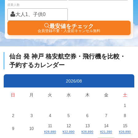
搭乗人数
大人1、子供0
最安値をチェック
会員登録不要・入金前キャンセル無料
仙台
発
神戸
格安航空券・飛行機を比較・
予約するカレンダー
2026/08
日
月
火
水
木
金
土
1
2
3
4
5
6
7
8
11
12
13
14
15
9
10
¥28,890
¥22,890
¥26,890
¥21,390
¥26,890