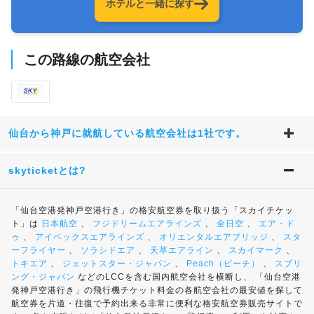
ホテルと一緒に探す
この路線の航空会社
仙台から神戸に就航している航空会社は1社です。
skyticketとは?
「仙台空港発神戸空港行き」の格安航空券を取り扱う「スカイチケッ
ト」は
日本航空
、
フジドリームエアラインズ
、
全日空
、
エア・ド
ゥ
、
アイベックスエアラインズ
、
オリエンタルエアブリッジ
、
スタ
ーフライヤー
、
ソラシドエア
、
天草エアライン
、
スカイマーク
、
トキエア
、
ジェットスター・ジャパン
、
Peach（ピーチ）
、
スプリ
ング・ジャパン
などのLCCを含む国内航空会社を横断し、 「仙台空港
発神戸空港行き」の飛行機チケット料金の各航空会社の最安値を探して
航空券を片道・往復で予約出来る非常に便利な格安航空券販売サイトで