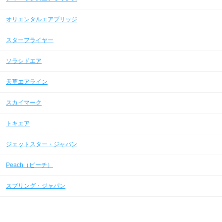
オリエンタルエアブリッジ
スターフライヤー
ソラシドエア
天草エアライン
スカイマーク
トキエア
ジェットスター・ジャパン
Peach（ピーチ）
スプリング・ジャパン