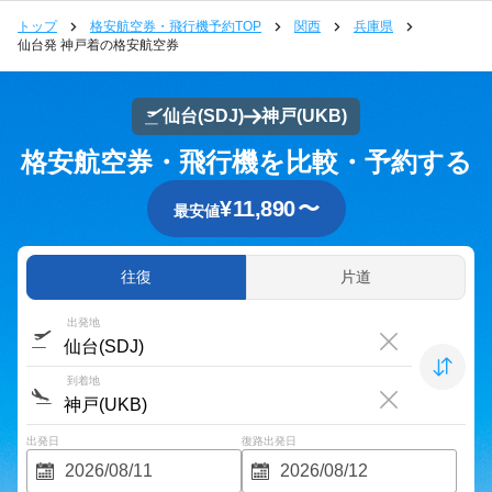
トップ
格安航空券・飛行機予約TOP
関西
兵庫県
仙台発 神戸着の格安航空券
仙台
(SDJ)
神戸
(UKB)
格安航空券・飛行機を比較・予約する
¥
11,890
〜
最安値
往復
片道
出発地
到着地
出発日
復路出発日