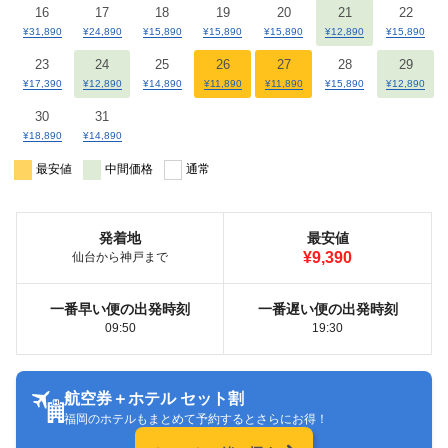
16
17
18
19
20
21
22
¥31,890
¥24,890
¥15,890
¥15,890
¥15,890
¥12,890
¥15,890
23
24
25
26
27
28
29
¥17,390
¥12,890
¥14,890
¥11,890
¥11,890
¥15,890
¥12,890
30
31
¥18,890
¥14,890
最安値
中間価格
通常
発着地
最安値
¥9,390
仙台から神戸まで
一番早い便の出発時刻
一番遅い便の出発時刻
09:50
19:30
航空券＋ホテル セット割
福岡のホテルもまとめて予約するとさらにお得！