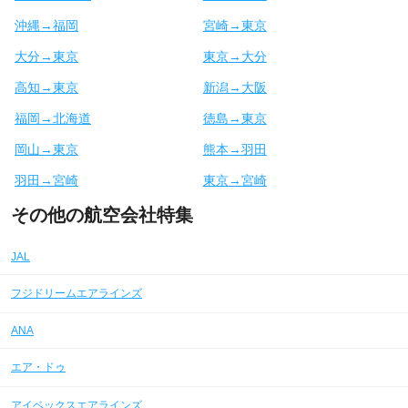
沖縄→福岡
宮崎→東京
大分→東京
東京→大分
高知→東京
新潟→大阪
福岡→北海道
徳島→東京
岡山→東京
熊本→羽田
羽田→宮崎
東京→宮崎
その他の航空会社特集
JAL
フジドリームエアラインズ
ANA
エア・ドゥ
アイベックスエアラインズ