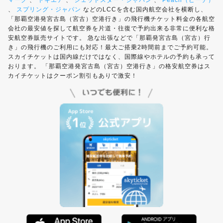
マーク
、
トキエア
、
ジェットスター・ジャパン
、
Peach（ピーチ）
、
スプリング・ジャパン
などのLCCを含む国内航空会社を横断し、
「那覇空港発宮古島（宮古）空港行き」の飛行機チケット料金の各航空
会社の最安値を探して航空券を片道・往復で予約出来る非常に便利な格
安航空券販売サイトです。 急な出張などで「那覇発宮古島（宮古）行
き」の飛行機のご利用にも対応！最大ご搭乗2時間前までご予約可能。
スカイチケットは国内線だけではなく、国際線やホテルの予約も承って
おります。 「那覇空港発宮古島（宮古）空港行き」の格安航空券はス
カイチケットはクーポン割引もありで激安！