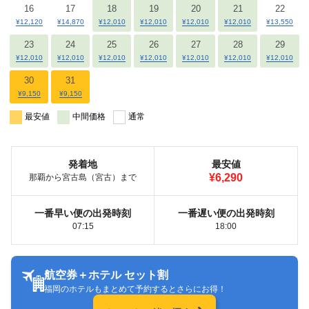
16
17
18
19
20
21
22
¥12,120
¥14,870
¥12,010
¥12,010
¥12,010
¥12,010
¥13,550
23
24
25
26
27
28
29
¥12,010
¥12,010
¥12,010
¥12,010
¥12,010
¥12,010
¥12,010
30
31
¥9,150
¥9,150
最安値
中間価格
通常
発着地
最安値
¥6,290
那覇から宮古島（宮古）まで
一番早い便の出発時刻
一番遅い便の出発時刻
07:15
18:00
航空券＋ホテル セット割
福岡のホテルもまとめて予約するとさらにお得！