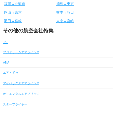
福岡→北海道
徳島→東京
岡山→東京
熊本→羽田
羽田→宮崎
東京→宮崎
その他の航空会社特集
JAL
フジドリームエアラインズ
ANA
エア・ドゥ
アイベックスエアラインズ
オリエンタルエアブリッジ
スターフライヤー