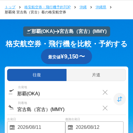
トップ
格安航空券・飛行機予約TOP
沖縄
沖縄県
那覇発 宮古島（宮古）着の格安航空券
那覇
(OKA)
宮古島（宮古）
(MMY)
格安航空券・飛行機を比較・予約する
¥
9,150
〜
最安値
往復
片道
出発地
到着地
出発日
復路出発日