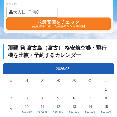
搭乗人数
大人1、子供0
最安値をチェック
会員登録不要・入金前キャンセル無料
那覇
発
宮古島（宮古）
格安航空券・飛行
機を比較・予約するカレンダー
2026/08
日
月
火
水
木
金
土
1
2
3
4
5
6
7
8
10
11
12
13
14
15
9
¥17,385
¥17,385
¥16,300
¥12,120
¥12,120
¥12,120