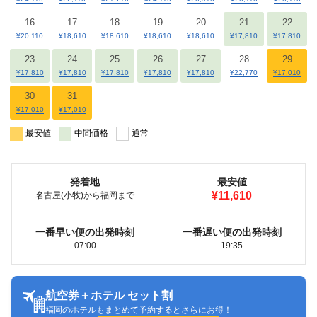
16
17
18
19
20
21
22
¥20,110
¥18,610
¥18,610
¥18,610
¥18,610
¥17,810
¥17,810
23
24
25
26
27
28
29
¥17,810
¥17,810
¥17,810
¥17,810
¥17,810
¥22,770
¥17,010
30
31
¥17,010
¥17,010
最安値
中間価格
通常
発着地
最安値
¥11,610
名古屋(小牧)から福岡まで
一番早い便の出発時刻
一番遅い便の出発時刻
07:00
19:35
航空券＋ホテル セット割
福岡のホテルもまとめて予約するとさらにお得！