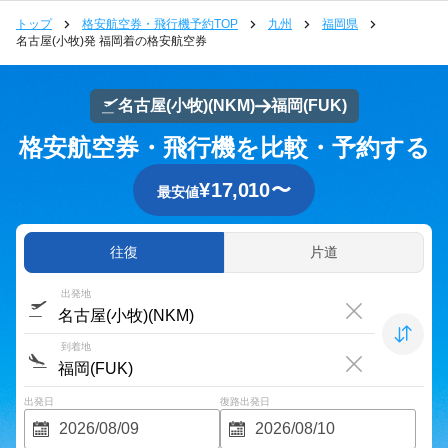
トップ
格安航空券・飛行機予約TOP
九州
福岡県
名古屋(小牧)発 福岡着の格安航空券
名古屋(小牧)
(NKM)
福岡
(FUK)
格安航空券・飛行機を比較・予約する
¥
17,010
〜
最安値
往復
片道
出発地
到着地
出発日
復路出発日