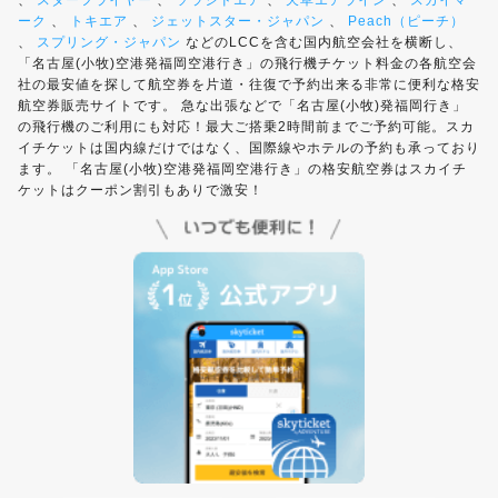
、
スターフライヤー
、
ソラシドエア
、
天草エアライン
、
スカイマ
ーク
、
トキエア
、
ジェットスター・ジャパン
、
Peach（ピーチ）
、
スプリング・ジャパン
などのLCCを含む国内航空会社を横断し、
「名古屋(小牧)空港発福岡空港行き」の飛行機チケット料金の各航空会
社の最安値を探して航空券を片道・往復で予約出来る非常に便利な格安
航空券販売サイトです。 急な出張などで「名古屋(小牧)発福岡行き」
の飛行機のご利用にも対応！最大ご搭乗2時間前までご予約可能。スカ
イチケットは国内線だけではなく、国際線やホテルの予約も承っており
ます。 「名古屋(小牧)空港発福岡空港行き」の格安航空券はスカイチ
ケットはクーポン割引もありで激安！