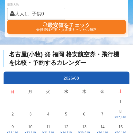
搭乗人数
大人1、子供0
最安値をチェック
会員登録不要・入金前キャンセル無料
名古屋(小牧)
発
福岡
格安航空券・飛行機
を比較・予約するカレンダー
2026/08
日
月
火
水
木
金
土
1
8
2
3
4
5
6
7
¥37,610
9
10
11
12
13
14
15
¥24,110
¥22,110
¥21,710
¥24,110
¥20,910
¥20,110
¥20,110