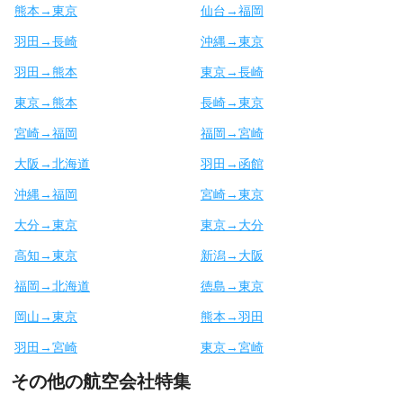
熊本→東京
仙台→福岡
羽田→長崎
沖縄→東京
羽田→熊本
東京→長崎
東京→熊本
長崎→東京
宮崎→福岡
福岡→宮崎
大阪→北海道
羽田→函館
沖縄→福岡
宮崎→東京
大分→東京
東京→大分
高知→東京
新潟→大阪
福岡→北海道
徳島→東京
岡山→東京
熊本→羽田
羽田→宮崎
東京→宮崎
その他の航空会社特集