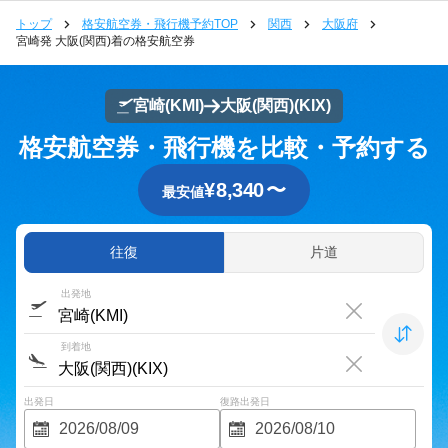
トップ
格安航空券・飛行機予約TOP
関西
大阪府
宮崎発 大阪(関西)着の格安航空券
宮崎
(KMI)
大阪(関西)
(KIX)
格安航空券・飛行機を比較・予約する
¥
8,340
〜
最安値
往復
片道
出発地
到着地
出発日
復路出発日