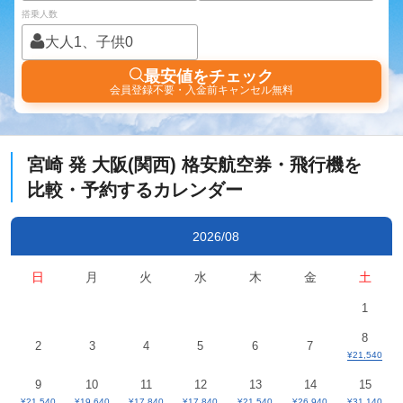
搭乗人数
大人1、子供0
最安値をチェック
会員登録不要・入金前キャンセル無料
宮崎
発
大阪(関西)
格安航空券・飛行機を
比較・予約するカレンダー
2026/08
日
月
火
水
木
金
土
1
8
2
3
4
5
6
7
¥21,540
9
10
11
12
13
14
15
¥21,540
¥19,640
¥17,840
¥17,840
¥21,540
¥26,940
¥31,140