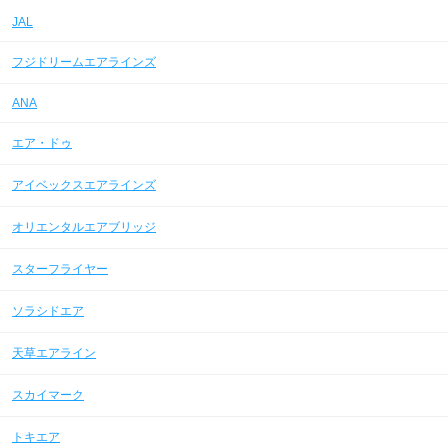
JAL
フジドリームエアラインズ
ANA
エア・ドゥ
アイベックスエアラインズ
オリエンタルエアブリッジ
スターフライヤー
ソラシドエア
天草エアライン
スカイマーク
トキエア