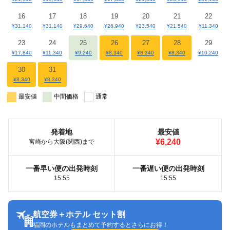
16
17
18
19
20
21
22
¥31,140
¥31,140
¥29,640
¥26,940
¥23,540
¥21,540
¥11,340
23
24
25
26
27
28
29
¥17,840
¥11,340
¥9,240
¥8,340
¥8,340
¥8,340
¥10,240
30
31
¥8,340
¥8,340
最安値
中間価格
通常
発着地
最安値
¥6,240
宮崎から大阪(関西)まで
一番早い便の出発時刻
一番遅い便の出発時刻
15:55
15:55
航空券＋ホテル セット割
福岡のホテルもまとめて予約するとさらにお得！