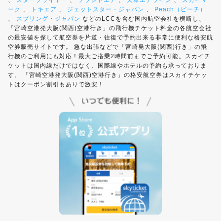
、
スターフライヤー
、
ソラシドエア
、
天草エアライン
、
スカイマ
ーク
、
トキエア
、
ジェットスター・ジャパン
、
Peach（ピーチ）
、
スプリング・ジャパン
などのLCCを含む国内航空会社を横断し、
「宮崎空港発大阪(関西)空港行き」の飛行機チケット料金の各航空会社
の最安値を探して航空券を片道・往復で予約出来る非常に便利な格安航
空券販売サイトです。 急な出張などで「宮崎発大阪(関西)行き」の飛
行機のご利用にも対応！最大ご搭乗2時間前までご予約可能。スカイチ
ケットは国内線だけではなく、国際線やホテルの予約も承っておりま
す。 「宮崎空港発大阪(関西)空港行き」の格安航空券はスカイチケッ
トはクーポン割引もありで激安！