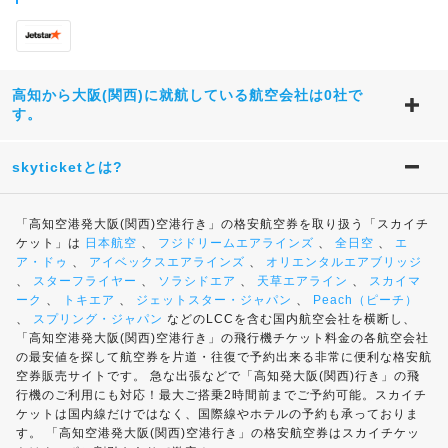
高知から大阪(関西)に就航している航空会社は0社で
す。
skyticketとは?
「高知空港発大阪(関西)空港行き」の格安航空券を取り扱う「スカイチ
ケット」は
日本航空
、
フジドリームエアラインズ
、
全日空
、
エ
ア・ドゥ
、
アイベックスエアラインズ
、
オリエンタルエアブリッジ
、
スターフライヤー
、
ソラシドエア
、
天草エアライン
、
スカイマ
ーク
、
トキエア
、
ジェットスター・ジャパン
、
Peach（ピーチ）
、
スプリング・ジャパン
などのLCCを含む国内航空会社を横断し、
「高知空港発大阪(関西)空港行き」の飛行機チケット料金の各航空会社
の最安値を探して航空券を片道・往復で予約出来る非常に便利な格安航
空券販売サイトです。 急な出張などで「高知発大阪(関西)行き」の飛
行機のご利用にも対応！最大ご搭乗2時間前までご予約可能。スカイチ
ケットは国内線だけではなく、国際線やホテルの予約も承っておりま
す。 「高知空港発大阪(関西)空港行き」の格安航空券はスカイチケッ