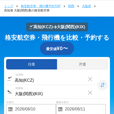
トップ
格安航空券・飛行機予約TOP
関西
大阪府
高知発 大阪(関西)着の格安航空券
高知
(KCZ)
大阪(関西)
(KIX)
格安航空券・飛行機を比較・予約する
¥
0
〜
最安値
往復
片道
出発地
到着地
出発日
復路出発日