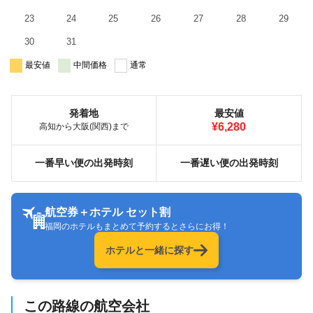
23
24
25
26
27
28
29
30
31
最安値
中間価格
通常
発着地
最安値
¥6,280
高知から大阪(関西)まで
一番早い便の出発時刻
一番遅い便の出発時刻
航空券＋ホテル セット割
福岡のホテルもまとめて予約するとさらにお得！
ホテルと一緒に探す
この路線の航空会社