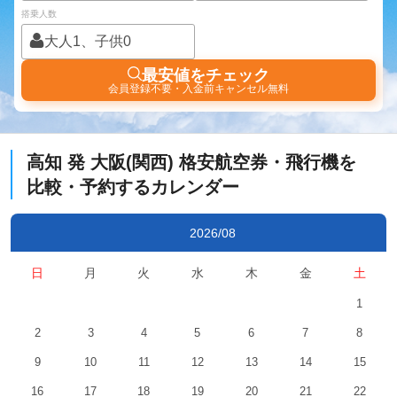
搭乗人数
大人1、子供0
最安値をチェック
会員登録不要・入金前キャンセル無料
高知
発
大阪(関西)
格安航空券・飛行機を
比較・予約するカレンダー
2026/08
日
月
火
水
木
金
土
1
2
3
4
5
6
7
8
9
10
11
12
13
14
15
16
17
18
19
20
21
22