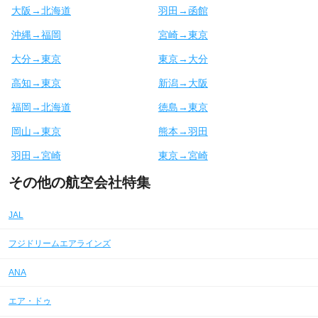
大阪→北海道
羽田→函館
沖縄→福岡
宮崎→東京
大分→東京
東京→大分
高知→東京
新潟→大阪
福岡→北海道
徳島→東京
岡山→東京
熊本→羽田
羽田→宮崎
東京→宮崎
その他の航空会社特集
JAL
フジドリームエアラインズ
ANA
エア・ドゥ