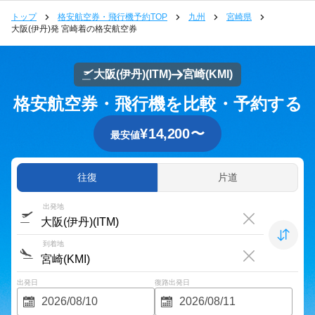
トップ
格安航空券・飛行機予約TOP
九州
宮崎県
大阪(伊丹)発 宮崎着の格安航空券
大阪(伊丹)
(ITM)
宮崎
(KMI)
格安航空券・飛行機を比較・予約する
¥
14,200
〜
最安値
往復
片道
出発地
到着地
出発日
復路出発日