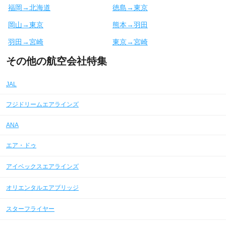
福岡→北海道
徳島→東京
岡山→東京
熊本→羽田
羽田→宮崎
東京→宮崎
その他の航空会社特集
JAL
フジドリームエアラインズ
ANA
エア・ドゥ
アイベックスエアラインズ
オリエンタルエアブリッジ
スターフライヤー