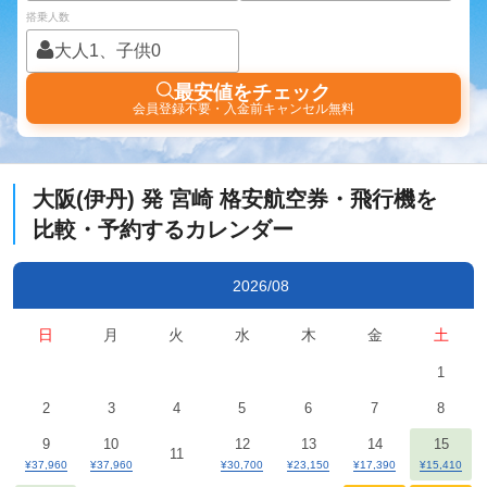
搭乗人数
大人1、子供0
最安値をチェック
会員登録不要・入金前キャンセル無料
大阪(伊丹)
発
宮崎
格安航空券・飛行機を
比較・予約するカレンダー
2026/08
日
月
火
水
木
金
土
1
2
3
4
5
6
7
8
9
10
12
13
14
15
11
¥37,960
¥37,960
¥30,700
¥23,150
¥17,390
¥15,410