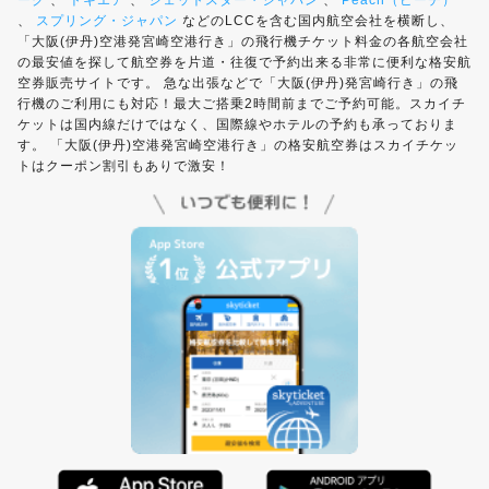
ーク
、
トキエア
、
ジェットスター・ジャパン
、
Peach（ピーチ）
、
スプリング・ジャパン
などのLCCを含む国内航空会社を横断し、
「大阪(伊丹)空港発宮崎空港行き」の飛行機チケット料金の各航空会社
の最安値を探して航空券を片道・往復で予約出来る非常に便利な格安航
空券販売サイトです。 急な出張などで「大阪(伊丹)発宮崎行き」の飛
行機のご利用にも対応！最大ご搭乗2時間前までご予約可能。スカイチ
ケットは国内線だけではなく、国際線やホテルの予約も承っておりま
す。 「大阪(伊丹)空港発宮崎空港行き」の格安航空券はスカイチケッ
トはクーポン割引もありで激安！