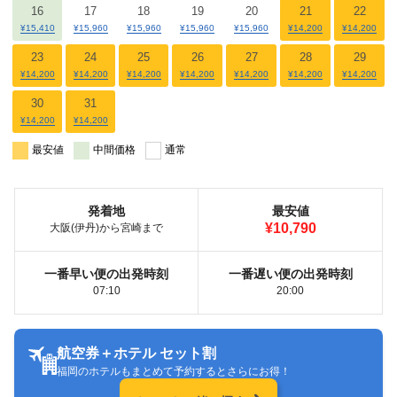
16
17
18
19
20
21
22
¥15,410
¥15,960
¥15,960
¥15,960
¥15,960
¥14,200
¥14,200
23
24
25
26
27
28
29
¥14,200
¥14,200
¥14,200
¥14,200
¥14,200
¥14,200
¥14,200
30
31
¥14,200
¥14,200
最安値
中間価格
通常
発着地
最安値
¥10,790
大阪(伊丹)から宮崎まで
一番早い便の出発時刻
一番遅い便の出発時刻
07:10
20:00
航空券＋ホテル セット割
福岡のホテルもまとめて予約するとさらにお得！