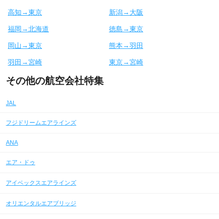
高知→東京
新潟→大阪
福岡→北海道
徳島→東京
岡山→東京
熊本→羽田
羽田→宮崎
東京→宮崎
その他の航空会社特集
JAL
フジドリームエアラインズ
ANA
エア・ドゥ
アイベックスエアラインズ
オリエンタルエアブリッジ