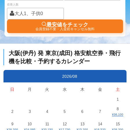
搭乗人数
大人1、子供0
最安値をチェック
会員登録不要・入金前キャンセル無料
大阪(伊丹)
発
東京(成田)
格安航空券・飛行
機を比較・予約するカレンダー
2026/08
日
月
火
水
木
金
土
1
8
2
3
4
5
6
7
¥36,100
9
10
11
12
13
14
15
¥26,200
¥24,095
¥20,150
¥17,730
¥15,200
¥16,520
¥26,200