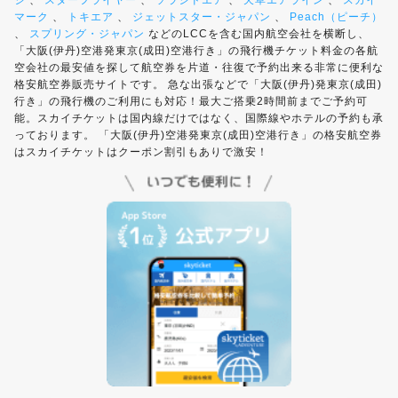
ジ
、
スターフライヤー
、
ソラシドエア
、
天草エアライン
、
スカイ
マーク
、
トキエア
、
ジェットスター・ジャパン
、
Peach（ピーチ）
、
スプリング・ジャパン
などのLCCを含む国内航空会社を横断し、
「大阪(伊丹)空港発東京(成田)空港行き」の飛行機チケット料金の各航
空会社の最安値を探して航空券を片道・往復で予約出来る非常に便利な
格安航空券販売サイトです。 急な出張などで「大阪(伊丹)発東京(成田)
行き」の飛行機のご利用にも対応！最大ご搭乗2時間前までご予約可
能。スカイチケットは国内線だけではなく、国際線やホテルの予約も承
っております。 「大阪(伊丹)空港発東京(成田)空港行き」の格安航空券
はスカイチケットはクーポン割引もありで激安！