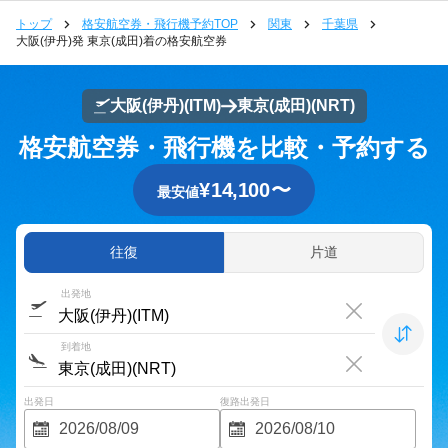
トップ
格安航空券・飛行機予約TOP
関東
千葉県
大阪(伊丹)発 東京(成田)着の格安航空券
大阪(伊丹)
(ITM)
東京(成田)
(NRT)
格安航空券・飛行機を比較・予約する
¥
14,100
〜
最安値
往復
片道
出発地
到着地
出発日
復路出発日