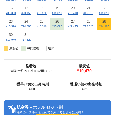
16
17
18
19
20
21
22
¥33,350
¥20,150
¥16,520
¥15,310
¥16,410
¥15,310
¥15,310
23
24
25
26
27
28
29
¥16,520
¥24,880
¥15,310
¥15,090
¥22,445
¥17,620
¥14,100
30
31
¥18,940
¥17,620
最安値
中間価格
通常
発着地
最安値
¥10,470
大阪(伊丹)から東京(成田)まで
一番早い便の出発時刻
一番遅い便の出発時刻
14:00
14:35
航空券＋ホテル セット割
福岡のホテルもまとめて予約するとさらにお得！