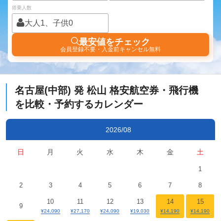
搭乗人数
大人1、子供0
最安値をチェック
会員登録不要・入金前キャンセル無料
名古屋(中部)
発
松山
格安航空券・飛行機
を比較・予約するカレンダー
2026/08
日
月
火
水
木
金
土
1
2
3
4
5
6
7
8
10
11
12
13
14
15
9
¥24,090
¥27,170
¥24,090
¥19,030
¥14,190
¥14,190