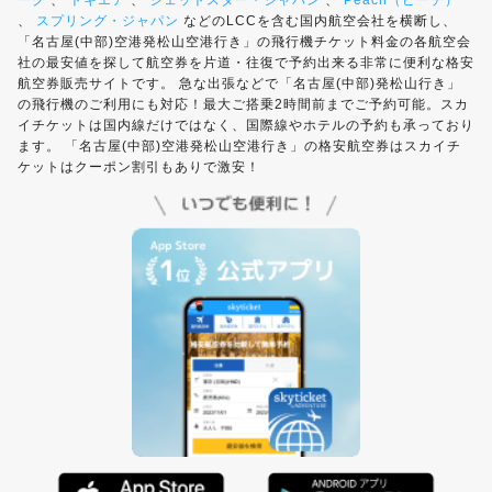
ーク
、
トキエア
、
ジェットスター・ジャパン
、
Peach（ピーチ）
、
スプリング・ジャパン
などのLCCを含む国内航空会社を横断し、
「名古屋(中部)空港発松山空港行き」の飛行機チケット料金の各航空会
社の最安値を探して航空券を片道・往復で予約出来る非常に便利な格安
航空券販売サイトです。 急な出張などで「名古屋(中部)発松山行き」
の飛行機のご利用にも対応！最大ご搭乗2時間前までご予約可能。スカ
イチケットは国内線だけではなく、国際線やホテルの予約も承っており
ます。 「名古屋(中部)空港発松山空港行き」の格安航空券はスカイチ
ケットはクーポン割引もありで激安！