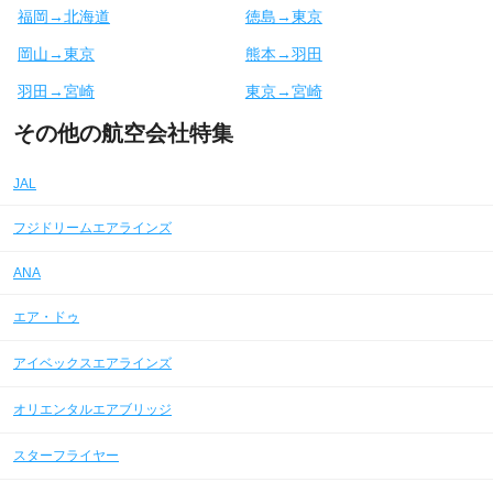
福岡→北海道
徳島→東京
岡山→東京
熊本→羽田
羽田→宮崎
東京→宮崎
その他の航空会社特集
JAL
フジドリームエアラインズ
ANA
エア・ドゥ
アイベックスエアラインズ
オリエンタルエアブリッジ
スターフライヤー