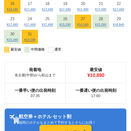
16
17
18
19
20
21
22
¥14,190
¥17,490
¥17,490
¥17,490
¥17,490
¥17,490
¥17,490
23
24
25
26
27
28
29
¥17,490
¥17,490
¥17,490
¥15,290
¥14,190
¥15,290
¥16,940
30
31
¥15,290
¥14,190
最安値
中間価格
通常
発着地
最安値
¥10,890
名古屋(中部)から松山まで
一番早い便の出発時刻
一番遅い便の出発時刻
07:35
17:00
航空券＋ホテル セット割
福岡のホテルもまとめて予約するとさらにお得！