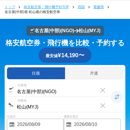
トップ
格安航空券・飛行機予約TOP
四国
愛媛県
名古屋(中部)発 松山着の格安航空券
名古屋(中部)
(NGO)
松山
(MYJ)
格安航空券・飛行機を比較・予約する
¥
14,190
〜
最安値
往復
片道
出発地
到着地
出発日
復路出発日