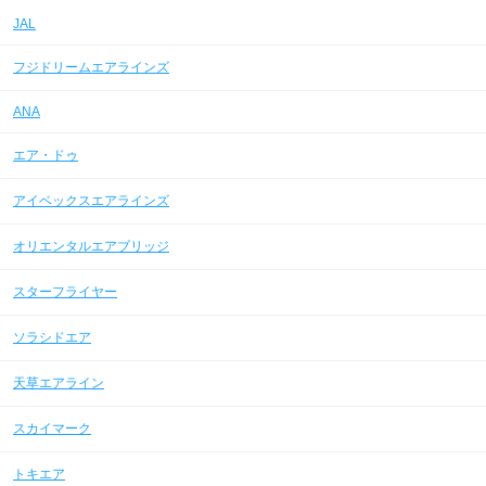
JAL
フジドリームエアラインズ
ANA
エア・ドゥ
アイベックスエアラインズ
オリエンタルエアブリッジ
スターフライヤー
ソラシドエア
天草エアライン
スカイマーク
トキエア