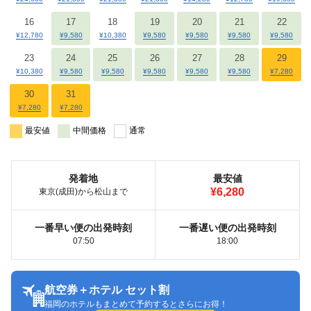
16
17
18
19
20
21
22
¥12,780
¥9,580
¥10,380
¥9,580
¥9,580
¥9,580
¥9,580
23
24
25
26
27
28
29
¥10,380
¥9,580
¥9,580
¥9,580
¥9,580
¥9,580
¥7,280
30
31
¥7,280
¥7,280
最安値
中間価格
通常
発着地
最安値
¥6,280
東京(成田)から松山まで
一番早い便の出発時刻
一番遅い便の出発時刻
07:50
18:00
航空券＋ホテル セット割
福岡のホテルもまとめて予約するとさらにお得！