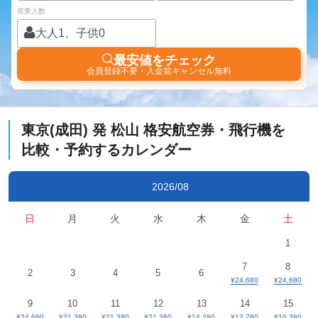
搭乗人数
大人1、子供0
最安値をチェック
会員登録不要・入金前キャンセル無料
東京(成田)
発
松山
格安航空券・飛行機を
比較・予約するカレンダー
2026/08
日
月
火
水
木
金
土
1
7
8
2
3
4
5
6
¥24,680
¥24,680
9
10
11
12
13
14
15
¥24,680
¥21,380
¥21,380
¥21,380
¥14,280
¥12,780
¥10,380