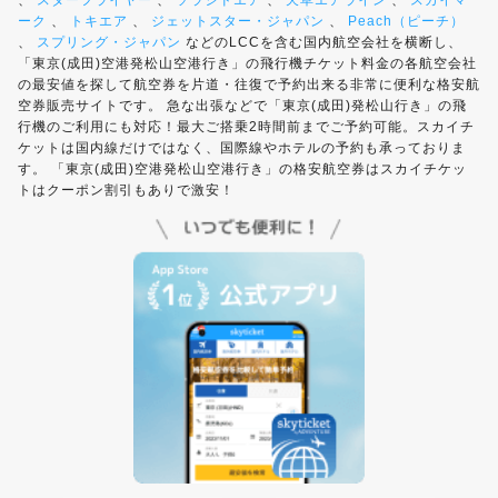
、
スターフライヤー
、
ソラシドエア
、
天草エアライン
、
スカイマ
ーク
、
トキエア
、
ジェットスター・ジャパン
、
Peach（ピーチ）
、
スプリング・ジャパン
などのLCCを含む国内航空会社を横断し、
「東京(成田)空港発松山空港行き」の飛行機チケット料金の各航空会社
の最安値を探して航空券を片道・往復で予約出来る非常に便利な格安航
空券販売サイトです。 急な出張などで「東京(成田)発松山行き」の飛
行機のご利用にも対応！最大ご搭乗2時間前までご予約可能。スカイチ
ケットは国内線だけではなく、国際線やホテルの予約も承っておりま
す。 「東京(成田)空港発松山空港行き」の格安航空券はスカイチケッ
トはクーポン割引もありで激安！