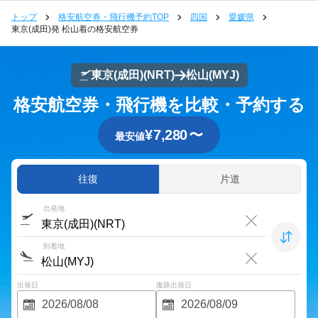
トップ
格安航空券・飛行機予約TOP
四国
愛媛県
東京(成田)発 松山着の格安航空券
東京(成田)
(NRT)
松山
(MYJ)
格安航空券・飛行機を比較・予約する
¥
7,280
〜
最安値
往復
片道
出発地
到着地
出発日
復路出発日