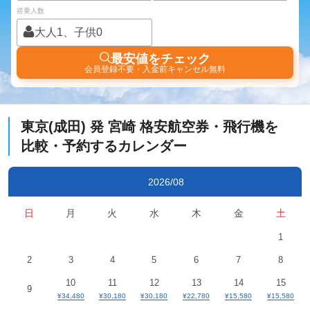
搭乗人数
大人1、子供0
最安値をチェック
会員登録不要・入金前キャンセル無料
東京(成田)
発
宮崎
格安航空券・飛行機を
比較・予約するカレンダー
2026/08
日
月
火
水
木
金
土
1
2
3
4
5
6
7
8
10
11
12
13
14
15
9
¥34,480
¥30,180
¥30,180
¥22,780
¥15,580
¥15,580