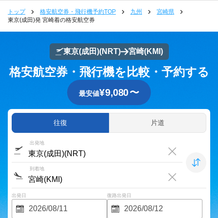
トップ
格安航空券・飛行機予約TOP
九州
宮崎県
東京(成田)発 宮崎着の格安航空券
東京(成田)
(NRT)
宮崎
(KMI)
格安航空券・飛行機を比較・予約する
¥
9,080
〜
最安値
往復
片道
出発地
到着地
出発日
復路出発日