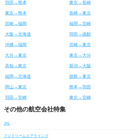
羽田→熊本
東京→長崎
東京→熊本
長崎→東京
宮崎→福岡
福岡→宮崎
大阪→北海道
羽田→函館
沖縄→福岡
宮崎→東京
大分→東京
東京→大分
高知→東京
新潟→大阪
福岡→北海道
徳島→東京
岡山→東京
熊本→羽田
羽田→宮崎
東京→宮崎
その他の航空会社特集
JAL
フジドリームエアラインズ