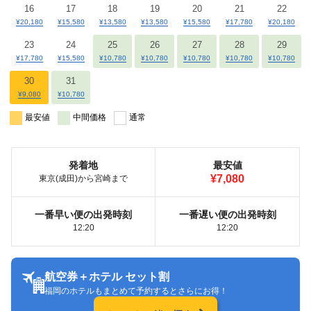
16
17
18
19
20
21
22
¥20,180
¥15,580
¥13,580
¥13,580
¥15,580
¥17,780
¥20,180
23
24
25
26
27
28
29
¥17,780
¥15,580
¥10,780
¥10,780
¥10,780
¥10,780
¥10,780
30
31
¥9,080
¥10,780
最安値
中間価格
通常
発着地
最安値
¥7,080
東京(成田)から宮崎まで
一番早い便の出発時刻
一番遅い便の出発時刻
12:20
12:20
航空券＋ホテル セット割
福岡のホテルもまとめて予約するとさらにお得！