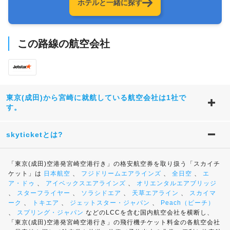
ホテルと一緒に探す
この路線の航空会社
東京(成田)から宮崎に就航している航空会社は1社で
す。
skyticketとは?
「東京(成田)空港発宮崎空港行き」の格安航空券を取り扱う「スカイチ
ケット」は
日本航空
、
フジドリームエアラインズ
、
全日空
、
エ
ア・ドゥ
、
アイベックスエアラインズ
、
オリエンタルエアブリッジ
、
スターフライヤー
、
ソラシドエア
、
天草エアライン
、
スカイマ
ーク
、
トキエア
、
ジェットスター・ジャパン
、
Peach（ピーチ）
、
スプリング・ジャパン
などのLCCを含む国内航空会社を横断し、
「東京(成田)空港発宮崎空港行き」の飛行機チケット料金の各航空会社