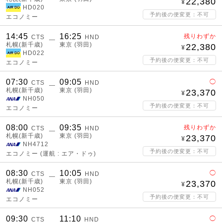
22,380
HD020
予約後の便変更：不可
エコノミー
14:45
16:25
残りわずか
CTS
HND
―
札幌(新千歳)
東京 (羽田)
22,380
HD022
予約後の便変更：不可
エコノミー
07:30
09:05
◯
CTS
HND
―
札幌(新千歳)
東京 (羽田)
23,370
NH050
予約後の便変更：不可
エコノミー
08:00
09:35
残りわずか
CTS
HND
―
札幌(新千歳)
東京 (羽田)
23,370
NH4712
予約後の便変更：不可
エコノミー
(運航 : エア・ドゥ)
08:30
10:05
◯
CTS
HND
―
札幌(新千歳)
東京 (羽田)
23,370
NH052
予約後の便変更：不可
エコノミー
09:30
11:10
◯
CTS
HND