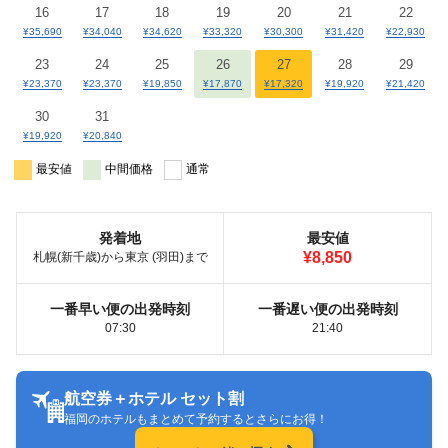
16
17
18
19
20
21
22
¥35,690
¥34,040
¥34,620
¥33,320
¥30,300
¥31,420
¥22,930
23
24
25
26
27
28
29
¥23,370
¥23,370
¥19,850
¥17,870
¥17,320
¥19,920
¥21,420
30
31
¥19,920
¥20,840
最安値
中間価格
通常
発着地
最安値
¥8,850
札幌(新千歳)から東京 (羽田)まで
一番早い便の出発時刻
一番遅い便の出発時刻
07:30
21:40
航空券＋ホテル セット割
福岡のホテルもまとめて予約するとさらにお得！