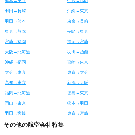
熊本→東京
仙台→福岡
羽田→長崎
沖縄→東京
羽田→熊本
東京→長崎
東京→熊本
長崎→東京
宮崎→福岡
福岡→宮崎
大阪→北海道
羽田→函館
沖縄→福岡
宮崎→東京
大分→東京
東京→大分
高知→東京
新潟→大阪
福岡→北海道
徳島→東京
岡山→東京
熊本→羽田
羽田→宮崎
東京→宮崎
その他の航空会社特集