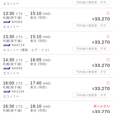
予約後の便変更：不可
エコノミー
13:30
15:10
◯
CTS
HND
―
札幌(新千歳)
東京 (羽田)
33,270
NH064
予約後の便変更：不可
エコノミー
13:30
15:10
◯
CTS
HND
―
札幌(新千歳)
東京 (羽田)
33,270
NH4724
予約後の便変更：不可
エコノミー
(運航 : エア・ドゥ)
14:30
16:05
◯
CTS
HND
―
札幌(新千歳)
東京 (羽田)
33,270
NH066
予約後の便変更：不可
エコノミー
16:00
17:40
◯
CTS
HND
―
札幌(新千歳)
東京 (羽田)
33,270
NH1104
予約後の便変更：不可
エコノミー
16:30
18:10
残りわずか
CTS
HND
―
札幌(新千歳)
東京 (羽田)
33,270