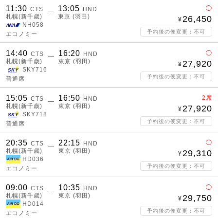
11:30
13:05
◯
CTS
HND
―
札幌(新千歳)
東京 (羽田)
26,450
NH058
予約後の便変更：不可
エコノミー
14:40
16:20
◯
CTS
HND
―
札幌(新千歳)
東京 (羽田)
27,920
SKY716
予約後の便変更：不可
普通席
15:05
16:50
2席
CTS
HND
―
札幌(新千歳)
東京 (羽田)
27,920
SKY718
予約後の便変更：不可
普通席
20:35
22:15
◯
CTS
HND
―
札幌(新千歳)
東京 (羽田)
29,310
HD036
予約後の便変更：不可
エコノミー
09:00
10:35
◯
CTS
HND
―
札幌(新千歳)
東京 (羽田)
29,750
HD014
予約後の便変更：不可
エコノミー