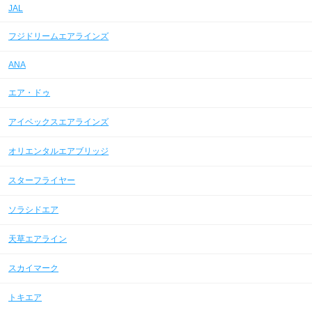
JAL
フジドリームエアラインズ
ANA
エア・ドゥ
アイベックスエアラインズ
オリエンタルエアブリッジ
スターフライヤー
ソラシドエア
天草エアライン
スカイマーク
トキエア