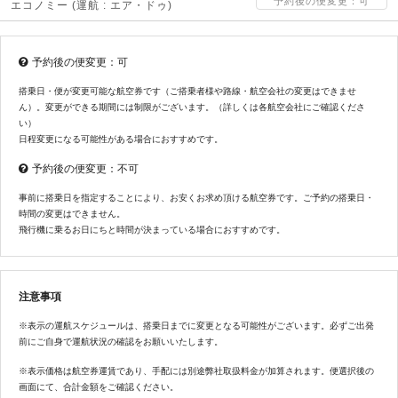
予約後の便変更：可
エコノミー
(運航 : エア・ドゥ)
予約後の便変更：可
搭乗日・便が変更可能な航空券です（ご搭乗者様や路線・航空会社の変更はできませ
ん）。変更ができる期間には制限がございます。（詳しくは各航空会社にご確認くださ
い）
日程変更になる可能性がある場合におすすめです。
予約後の便変更：不可
事前に搭乗日を指定することにより、お安くお求め頂ける航空券です。ご予約の搭乗日・
時間の変更はできません。
飛行機に乗るお日にちと時間が決まっている場合におすすめです。
注意事項
※表示の運航スケジュールは、搭乗日までに変更となる可能性がございます。必ずご出発
前にご自身で運航状況の確認をお願いいたします。
※表示価格は航空券運賃であり、手配には別途弊社取扱料金が加算されます。便選択後の
画面にて、合計金額をご確認ください。