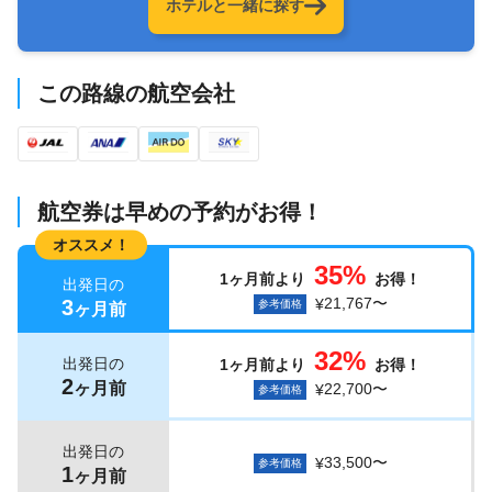
ホテルと一緒に探す
この路線の航空会社
航空券は早めの予約がお得！
オススメ！
35%
1ヶ月前より
お得！
出発日の
21,767〜
3
¥
参考価格
ヶ月前
32%
出発日の
1ヶ月前より
お得！
2
ヶ月前
22,700〜
¥
参考価格
出発日の
33,500〜
¥
参考価格
1
ヶ月前