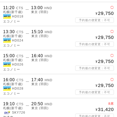
11:20
13:00
◯
CTS
HND
―
札幌(新千歳)
東京 (羽田)
29,750
HD018
予約後の便変更：不可
エコノミー
13:30
15:10
◯
CTS
HND
―
札幌(新千歳)
東京 (羽田)
29,750
HD024
予約後の便変更：不可
エコノミー
15:00
16:40
◯
CTS
HND
―
札幌(新千歳)
東京 (羽田)
29,750
HD026
予約後の便変更：不可
エコノミー
16:00
17:40
◯
CTS
HND
―
札幌(新千歳)
東京 (羽田)
29,750
HD028
予約後の便変更：不可
エコノミー
19:10
20:50
8席
CTS
HND
―
札幌(新千歳)
東京 (羽田)
31,420
SKY726
予約後の便変更：不可