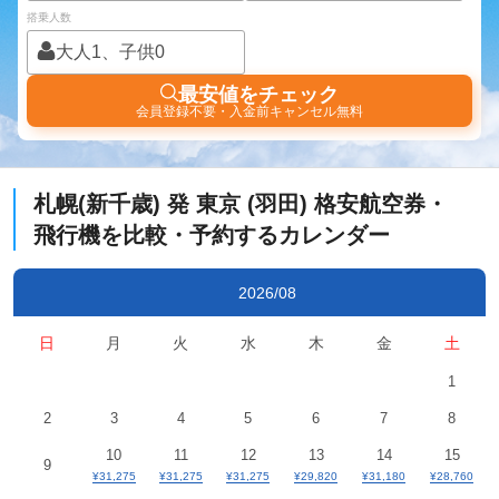
搭乗人数
大人1、子供0
最安値をチェック
会員登録不要・入金前キャンセル無料
札幌(新千歳)
発
東京 (羽田)
格安航空券・
飛行機を比較・予約するカレンダー
2026/08
日
月
火
水
木
金
土
1
2
3
4
5
6
7
8
10
11
12
13
14
15
9
¥31,275
¥31,275
¥31,275
¥29,820
¥31,180
¥28,760