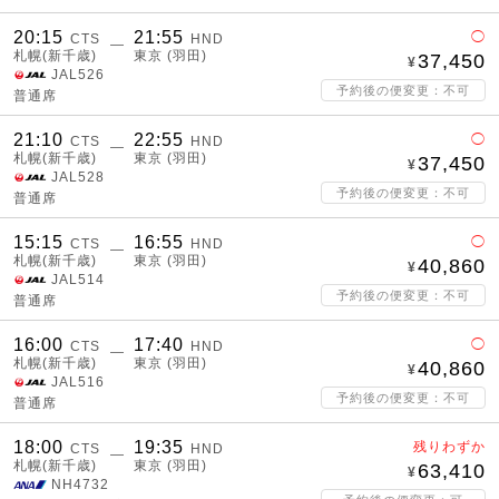
20:15
21:55
◯
CTS
HND
―
札幌(新千歳)
東京 (羽田)
37,450
JAL526
予約後の便変更：不可
普通席
21:10
22:55
◯
CTS
HND
―
札幌(新千歳)
東京 (羽田)
37,450
JAL528
予約後の便変更：不可
普通席
15:15
16:55
◯
CTS
HND
―
札幌(新千歳)
東京 (羽田)
40,860
JAL514
予約後の便変更：不可
普通席
16:00
17:40
◯
CTS
HND
―
札幌(新千歳)
東京 (羽田)
40,860
JAL516
予約後の便変更：不可
普通席
18:00
19:35
残りわずか
CTS
HND
―
札幌(新千歳)
東京 (羽田)
63,410
NH4732