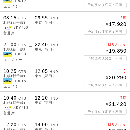
HD012
予約後の便変更：不可
エコノミー
08:15
09:55
2席
CTS
HND
―
札幌(新千歳)
東京 (羽田)
17,920
SKY706
予約後の便変更：不可
普通席
21:00
22:40
残りわずか
CTS
HND
―
札幌(新千歳)
東京 (羽田)
19,850
HD038
予約後の便変更：不可
エコノミー
10:25
12:05
◯
CTS
HND
―
札幌(新千歳)
東京 (羽田)
20,290
HD016
予約後の便変更：不可
エコノミー
10:40
12:20
7席
CTS
HND
―
札幌(新千歳)
東京 (羽田)
21,420
SKY710
予約後の便変更：不可
普通席
12:20
14:00
残りわずか
CTS
HND
―
札幌(新千歳)
東京 (羽田)