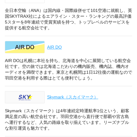
全日本空輸（ANA）は国内線・国際線併せて101空港に就航し、英
国SKYTRAX社によるエアライン・スター・ランキングの最高評価
5スターを8年連続で受賞実績を持つ、トップレベルのサービスを
提供する航空会社です。
AIR DO
AIR DOは札幌に本社を持ち、北海道を中心に展開している航空会
社です。空の旅では北海道こだわりの機内販売、機内誌、機内オ
ーディオを満喫できます。東京と札幌間は1日12往復の運航なので
羽田空港を利用する際はとても便利でしょう。
Skymark（スカイマーク）
Skymark（スカイマーク）は4年連続定時運航率1位という、顧客
満足度の高い航空会社です。羽田空港から直行便で那覇や宮古島
へ運行するなど、人気の路線を取り揃えています。リーズナブル
な割引運賃も魅力です。