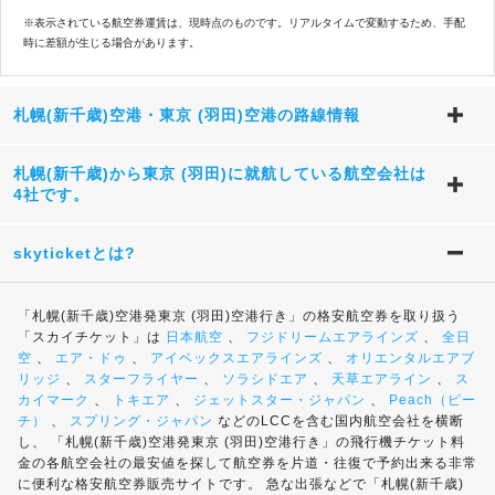
※表示されている航空券運賃は、現時点のものです。リアルタイムで変動するため、手配
時に差額が生じる場合があります。
札幌(新千歳)空港・東京 (羽田)空港の路線情報
札幌(新千歳)から東京 (羽田)に就航している航空会社は
4社です。
skyticketとは?
「札幌(新千歳)空港発東京 (羽田)空港行き」の格安航空券を取り扱う
「スカイチケット」は
日本航空
、
フジドリームエアラインズ
、
全日
空
、
エア・ドゥ
、
アイベックスエアラインズ
、
オリエンタルエアブ
リッジ
、
スターフライヤー
、
ソラシドエア
、
天草エアライン
、
ス
カイマーク
、
トキエア
、
ジェットスター・ジャパン
、
Peach（ピー
チ）
、
スプリング・ジャパン
などのLCCを含む国内航空会社を横断
し、 「札幌(新千歳)空港発東京 (羽田)空港行き」の飛行機チケット料
金の各航空会社の最安値を探して航空券を片道・往復で予約出来る非常
に便利な格安航空券販売サイトです。 急な出張などで「札幌(新千歳)