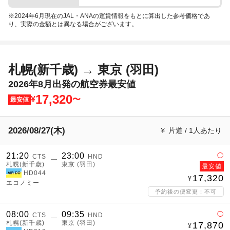
※2024年6月現在のJAL・ANAの運賃情報をもとに算出した参考価格であ
り、実際の金額とは異なる場合がございます。
札幌(新千歳) → 東京 (羽田)
2026年8月出発の航空券最安値
17,320
¥
〜
最安値
2026/08/27(木)
￥ 片道 / 1人あたり
21:20
23:00
◯
CTS
HND
―
札幌(新千歳)
東京 (羽田)
最安値
HD044
17,320
エコノミー
予約後の便変更：不可
08:00
09:35
◯
CTS
HND
―
札幌(新千歳)
東京 (羽田)
17,870