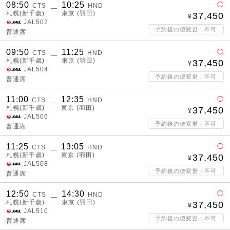
08:50
10:25
◯
CTS
HND
―
札幌(新千歳)
東京 (羽田)
37,450
JAL502
予約後の便変更：不可
普通席
09:50
11:25
◯
CTS
HND
―
札幌(新千歳)
東京 (羽田)
37,450
JAL504
予約後の便変更：不可
普通席
11:00
12:35
◯
CTS
HND
―
札幌(新千歳)
東京 (羽田)
37,450
JAL506
予約後の便変更：不可
普通席
11:25
13:05
◯
CTS
HND
―
札幌(新千歳)
東京 (羽田)
37,450
JAL508
予約後の便変更：不可
普通席
12:50
14:30
◯
CTS
HND
―
札幌(新千歳)
東京 (羽田)
37,450
JAL510
予約後の便変更：不可
普通席