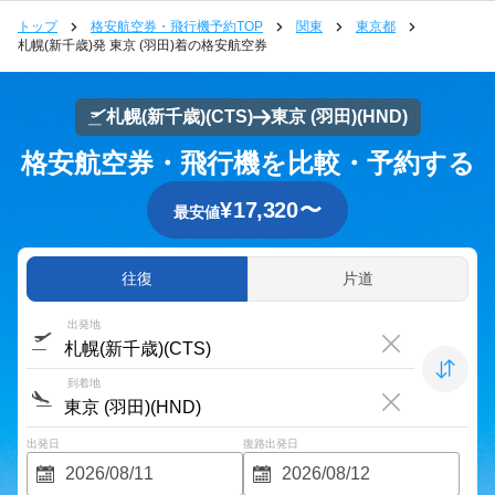
トップ
格安航空券・飛行機予約TOP
関東
東京都
札幌(新千歳)発 東京 (羽田)着の格安航空券
札幌(新千歳)
(CTS)
東京 (羽田)
(HND)
格安航空券・飛行機を比較・予約する
¥
17,320
〜
最安値
往復
片道
出発地
到着地
出発日
復路出発日