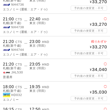
札幌(新千歳)
東京 (羽田)
33,270
NH4736
予約後の便変更：不可
エコノミー
(運航 : エア・ドゥ)
21:00
22:40
◯
CTS
HND
―
札幌(新千歳)
東京 (羽田)
33,270
NH4738
予約後の便変更：不可
エコノミー
(運航 : エア・ドゥ)
21:20
23:00
残りわずか
CTS
HND
―
札幌(新千歳)
東京 (羽田)
33,270
NH4744
予約後の便変更：不可
エコノミー
(運航 : エア・ドゥ)
21:20
23:05
◯
CTS
HND
―
札幌(新千歳)
東京 (羽田)
34,040
JAL530
予約後の便変更：不可
普通席
18:00
19:35
◯
CTS
HND
―
札幌(新千歳)
東京 (羽田)
35,030
HD032
予約後の便変更：不可
エコノミー
16:15
17:50
◯
CTS
HND