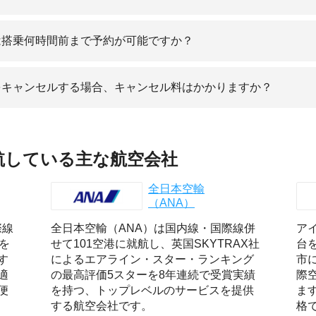
は搭乗何時間前まで予約が可能ですか？
をキャンセルする場合、キャンセル料はかかりますか？
航している主な航空会社
全日本空輸
（ANA）
際線
全日本空輸（ANA）は国内線・国際線併
ア
を
せて101空港に就航し、英国SKYTRAX社
台
す
によるエアライン・スター・ランキング
市
適
の最高評価5スターを8年連続で受賞実績
際
便
を持つ、トップレベルのサービスを提供
ま
する航空会社です。
格