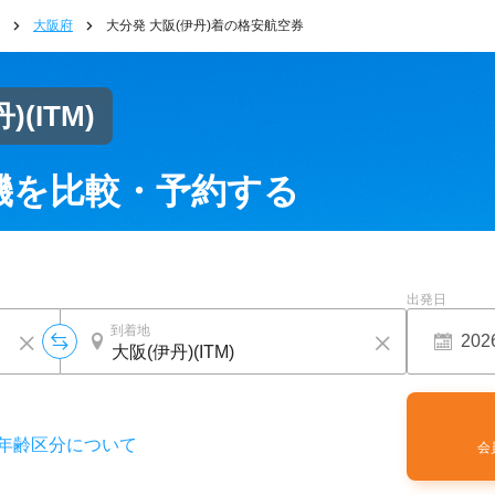
大阪府
大分発 大阪(伊丹)着の格安航空券
丹)
(ITM)
機を比較・予約する
出発日
到着地
年齢区分について
会