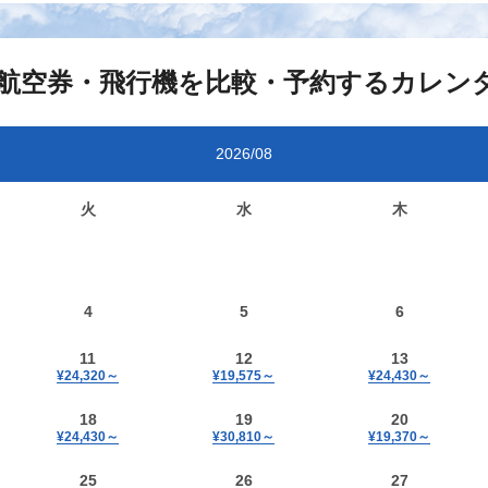
航空券・飛行機を比較・予約するカレン
2026/08
火
水
木
4
5
6
11
12
13
¥24,320
～
¥19,575
～
¥24,430
～
18
19
20
¥24,430
～
¥30,810
～
¥19,370
～
25
26
27