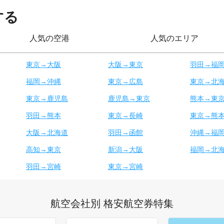
する
人気の空港
人気のエリア
東京→大阪
大阪→東京
羽田→福
福岡→沖縄
東京→広島
東京→北
東京→鹿児島
鹿児島→東京
熊本→東
羽田→熊本
東京→長崎
東京→熊
大阪→北海道
羽田→函館
沖縄→福
高知→東京
新潟→大阪
福岡→北
羽田→宮崎
東京→宮崎
航空会社別 格安航空券特集