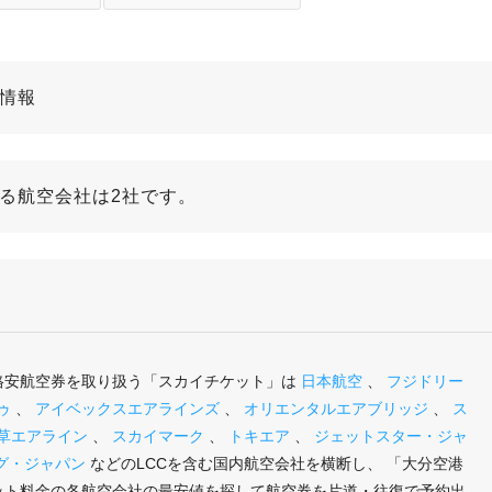
線情報
いる航空会社は2社です。
の格安航空券を取り扱う「スカイチケット」は
日本航空
、
フジドリー
ゥ
、
アイベックスエアラインズ
、
オリエンタルエアブリッジ
、
ス
草エアライン
、
スカイマーク
、
トキエア
、
ジェットスター・ジャ
グ・ジャパン
などのLCCを含む国内航空会社を横断し、 「大分空港
ケット料金の各航空会社の最安値を探して航空券を片道・往復で予約出