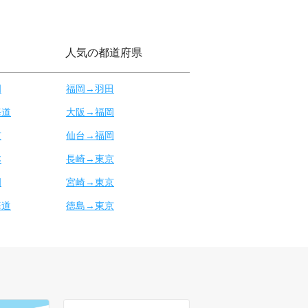
人気の都道府県
岡
福岡→羽田
海道
大阪→福岡
京
仙台→福岡
本
長崎→東京
岡
宮崎→東京
海道
徳島→東京