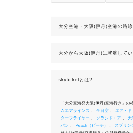
大分空港・大阪(伊丹)空港の路
大分から大阪(伊丹)に就航して
skyticketとは?
「大分空港発大阪(伊丹)空港行き」
ムエアラインズ
、
全日空
、
エア・ド
ターフライヤー
、
ソラシドエア
、
天
パン
、
Peach（ピーチ）
、
スプリン
発大阪(伊丹)空港行き」の飛行機チ