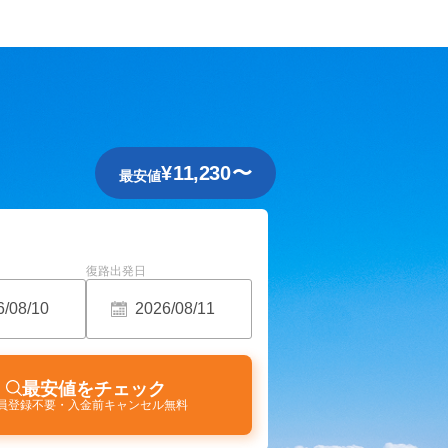
¥
11,230
〜
最安値
復路出発日
最安値をチェック
員登録不要・入金前キャンセル無料