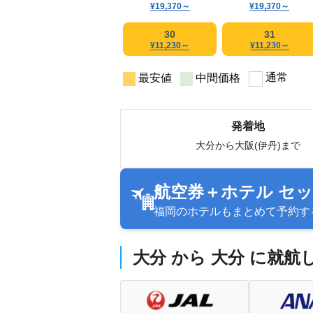
¥19,370
～
¥19,370
～
30
31
¥11,230
～
¥11,230
～
通常
最安値
中間価格
発着地
大分から大阪(伊丹)まで
航空券＋ホテル セ
福岡のホテルもまとめて予約す
大分 から 大分 に就