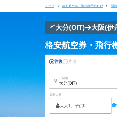
トップ
格安航空券・飛行機予約TOP
関西
大分
(OIT)
大阪(伊
格安航空券・飛行
往復
片道
出発地
搭乗人数
大人1、子供0