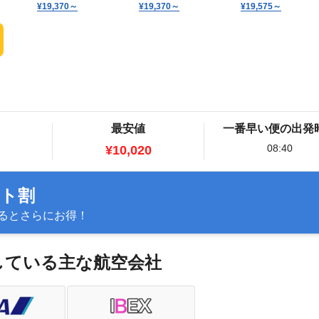
¥19,370
～
¥19,370
～
¥19,575
～
最安値
一番早い便の出発
08:40
¥10,020
ット割
るとさらにお得！
航している主な航空会社