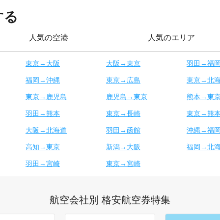
する
人気の空港
人気のエリア
東京→大阪
大阪→東京
羽田→福
福岡→沖縄
東京→広島
東京→北
東京→鹿児島
鹿児島→東京
熊本→東
羽田→熊本
東京→長崎
東京→熊
大阪→北海道
羽田→函館
沖縄→福
高知→東京
新潟→大阪
福岡→北
羽田→宮崎
東京→宮崎
航空会社別 格安航空券特集