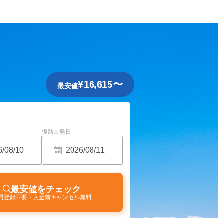
¥
16,615
〜
最安値
復路出発日
最安値をチェック
員登録不要・入金前キャンセル無料