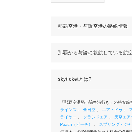
那覇空港・与論空港の路線情報
那覇から与論に就航している航空
skyticketとは?
「那覇空港発与論空港行き」の格安航
ラインズ
、
全日空
、
エア・ドゥ
、
ライヤー
、
ソラシドエア
、
天草エア
Peach（ピーチ）
、
スプリング・ジャ
港行き」の飛行機チケット料金の各航