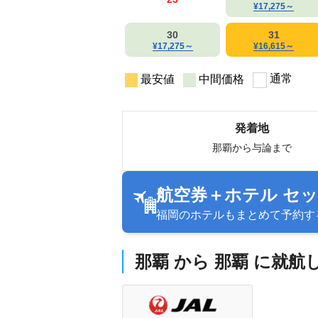
¥17,275
～
30
31
¥17,275
～
¥16,615
～
通常
最安値
中間価格
発着地
那覇から与論まで
航空券＋ホテル セ
福岡のホテルもまとめて予約す
那覇 から 那覇 に就