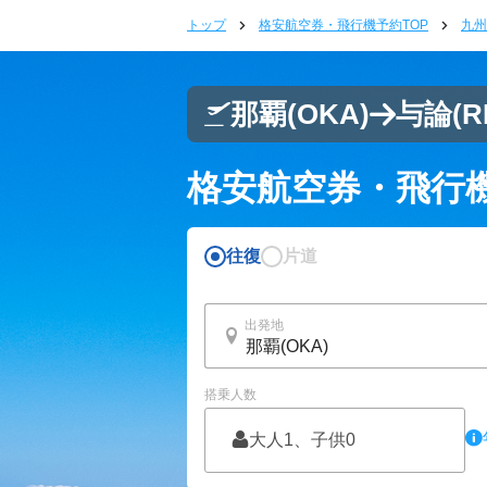
トップ
格安航空券・飛行機予約TOP
九州
那覇
(OKA)
与論
(R
格安航空券・飛行
往復
片道
出発地
搭乗人数
大人1、子供0