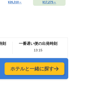
¥26,310
～
¥17,275
～
時刻
一番遅い便の出発時刻
13:15
ホテルと一緒に探す