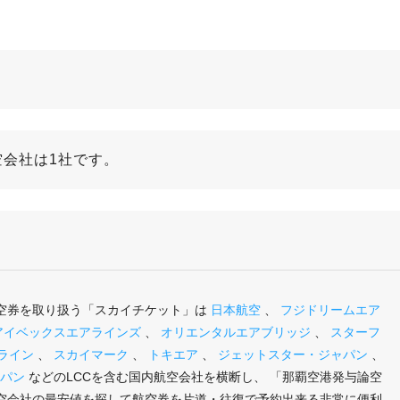
会社は1社です。
空券を取り扱う「スカイチケット」は
日本航空
、
フジドリームエア
アイベックスエアラインズ
、
オリエンタルエアブリッジ
、
スターフ
ライン
、
スカイマーク
、
トキエア
、
ジェットスター・ジャパン
、
パン
などのLCCを含む国内航空会社を横断し、 「那覇空港発与論空
空会社の最安値を探して航空券を片道・往復で予約出来る非常に便利