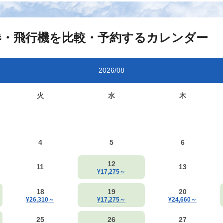
券・飛行機を比較・予約するカレンダー
2026/08
火
水
木
4
5
6
12
11
13
¥17,275
～
18
19
20
¥26,310
～
¥17,275
～
¥24,660
～
25
26
27