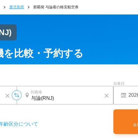
鹿児島県
那覇発 与論着の格安航空券
NJ)
機を比較・予約する
出発日
到着地
年齢区分について
会