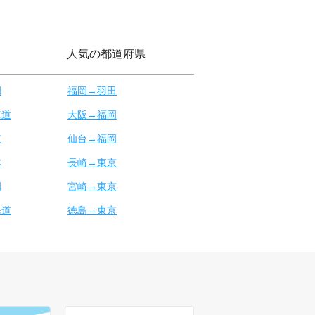
人気の都道府県
岡
福岡→羽田
海道
大阪→福岡
京
仙台→福岡
本
長崎→東京
岡
宮崎→東京
海道
徳島→東京