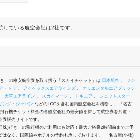
就航している航空会社は2社です。
港行き」の格安航空券を取り扱う「スカイチケット」は
日本航空
、
フジ
ア・ドゥ
、
アイベックスエアラインズ
、
オリエンタルエアブリッジ
、
天草エアライン
、
スカイマーク
、
トキエア
、
ジェットスター・
リング・ジャパン
などのLCCを含む国内航空会社を横断し、 「名古
」の飛行機チケット料金の各航空会社の最安値を探して航空券を片道・
空券販売サイトです。
(丘珠)行き」の飛行機のご利用にも対応！最大ご搭乗2時間前までご予
はなく、国際線やホテルの予約も承っております。 「名古屋(小牧)