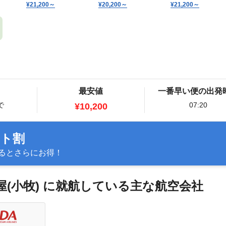
¥21,200
～
¥20,200
～
¥21,200
～
最安値
一番早い便の出発
で
07:20
¥10,200
ット割
るとさらにお得！
古屋(小牧) に就航している主な航空会社