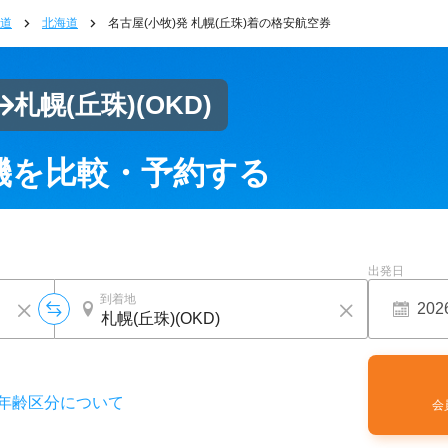
道
北海道
名古屋(小牧)発 札幌(丘珠)着の格安航空券
札幌(丘珠)
(OKD)
機を比較・予約する
出発日
到着地
年齢区分について
会