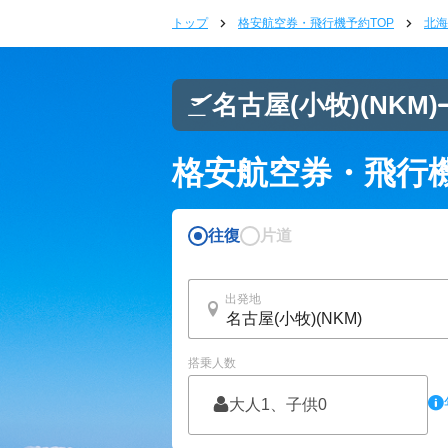
トップ
格安航空券・飛行機予約TOP
北海
名古屋(小牧)
(NKM)
格安航空券・飛行
往復
片道
出発地
搭乗人数
大人1、子供0