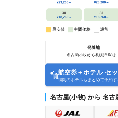
¥23,200
～
¥23,200
～
30
31
¥18,260
～
¥18,260
～
通常
最安値
中間価格
発着地
名古屋(小牧)から札幌(丘珠)ま
航空券＋ホテル セ
福岡のホテルもまとめて予約す
名古屋(小牧) から 名