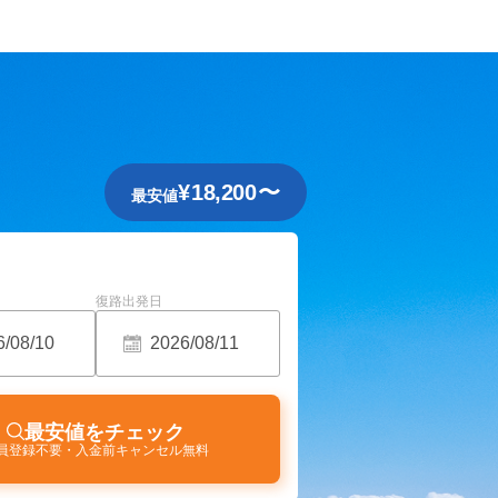
¥
18,200
〜
最安値
復路出発日
最安値をチェック
員登録不要・入金前キャンセル無料