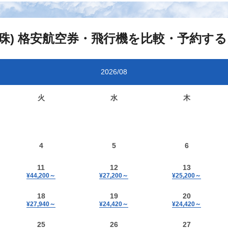
珠)
格安航空券・飛行機を比較・予約す
2026/08
火
水
木
4
5
6
11
12
13
¥44,200
～
¥27,200
～
¥25,200
～
18
19
20
¥27,940
～
¥24,420
～
¥24,420
～
25
26
27