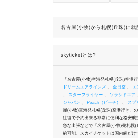
名古屋(小牧)から札幌(丘珠)に
skyticketとは?
「名古屋(小牧)空港発札幌(丘珠)空
ドリームエアラインズ
、
全日空
、
エ
、
スターフライヤー
、
ソラシドエア
ジャパン
、
Peach（ピーチ）
、
スプ
屋(小牧)空港発札幌(丘珠)空港行き
往復で予約出来る非常に便利な格安航
急な出張などで「名古屋(小牧)発札幌
約可能。スカイチケットは国内線だけで