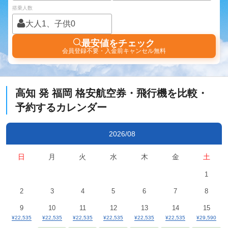
搭乗人数
大人1、子供0
最安値をチェック
会員登録不要・入金前キャンセル無料
高知
発
福岡
格安航空券・飛行機を比較・
予約するカレンダー
2026/08
日
月
火
水
木
金
土
1
2
3
4
5
6
7
8
9
10
11
12
13
14
15
¥22,535
¥22,535
¥22,535
¥22,535
¥22,535
¥22,535
¥29,590