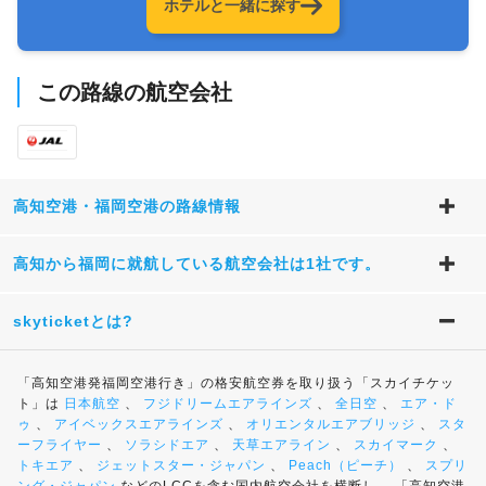
ホテルと一緒に探す
この路線の航空会社
高知空港・福岡空港の路線情報
高知から福岡に就航している航空会社は1社です。
skyticketとは?
「高知空港発福岡空港行き」の格安航空券を取り扱う「スカイチケッ
ト」は
日本航空
、
フジドリームエアラインズ
、
全日空
、
エア・ド
ゥ
、
アイベックスエアラインズ
、
オリエンタルエアブリッジ
、
スタ
ーフライヤー
、
ソラシドエア
、
天草エアライン
、
スカイマーク
、
トキエア
、
ジェットスター・ジャパン
、
Peach（ピーチ）
、
スプリ