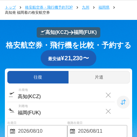
トップ
格安航空券・飛行機予約TOP
九州
福岡県
高知発 福岡着の格安航空券
高知
(KCZ)
福岡
(FUK)
格安航空券・飛行機を比較・予約する
¥
21,230
〜
最安値
往復
片道
出発地
到着地
出発日
復路出発日