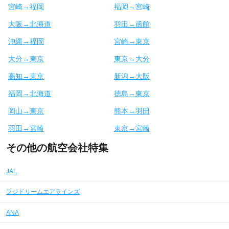
宮崎→福岡
福岡→宮崎
大阪→北海道
羽田→函館
沖縄→福岡
宮崎→東京
大分→東京
東京→大分
高知→東京
新潟→大阪
福岡→北海道
徳島→東京
岡山→東京
熊本→羽田
羽田→宮崎
東京→宮崎
その他の航空会社特集
JAL
フジドリームエアラインズ
ANA