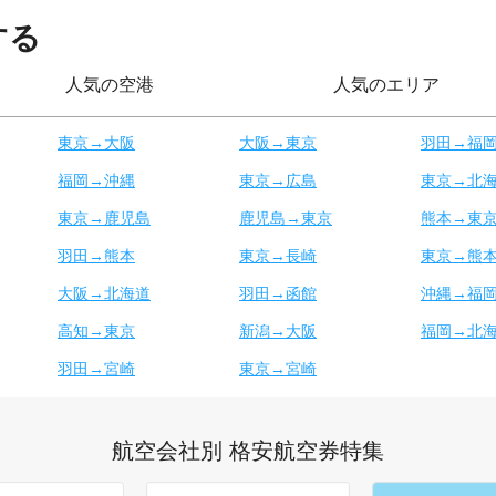
する
人気の空港
人気のエリア
東京→大阪
大阪→東京
羽田→福
福岡→沖縄
東京→広島
東京→北
東京→鹿児島
鹿児島→東京
熊本→東
羽田→熊本
東京→長崎
東京→熊
大阪→北海道
羽田→函館
沖縄→福
高知→東京
新潟→大阪
福岡→北
羽田→宮崎
東京→宮崎
航空会社別 格安航空券特集