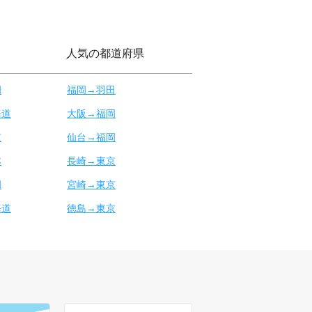
人気の都道府県
岡
福岡→羽田
海道
大阪→福岡
京
仙台→福岡
本
長崎→東京
岡
宮崎→東京
海道
徳島→東京