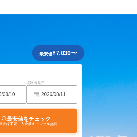
¥
7,030
〜
最安値
復路出発日
最安値をチェック
員登録不要・入金前キャンセル無料