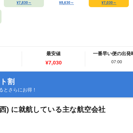
¥7,830
～
¥8,630
～
¥7,030
～
最安値
一番早い便の出発
07:00
¥7,030
ット割
るとさらにお得！
(関西) に就航している主な航空会社