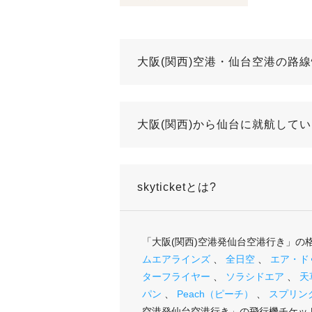
大阪(関西)空港・仙台空港の路
大阪(関西)から仙台に就航して
skyticketとは?
「大阪(関西)空港発仙台空港行き」
ムエアラインズ
、
全日空
、
エア・ド
ターフライヤー
、
ソラシドエア
、
天
パン
、
Peach（ピーチ）
、
スプリン
空港発仙台空港行き」の飛行機チケッ