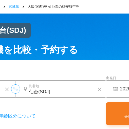
宮城県
大阪(関西)発 仙台着の格安航空券
台
(SDJ)
機を比較・予約する
出発日
到着地
年齢区分について
会