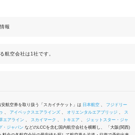
線情報
いる航空会社は1社です。
の格安航空券を取り扱う「スカイチケット」は
日本航空
、
フジドリー
ゥ
、
アイベックスエアラインズ
、
オリエンタルエアブリッジ
、
ス
草エアライン
、
スカイマーク
、
トキエア
、
ジェットスター・ジャ
グ・ジャパン
などのLCCを含む国内航空会社を横断し、 「大阪(関西)
ト料金の各航空会社の最安値を探して航空券を片道・往復で予約出来