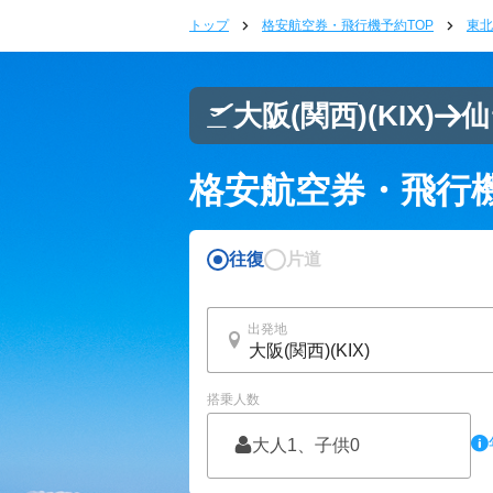
トップ
格安航空券・飛行機予約TOP
東北
大阪(関西)
(KIX)
仙
格安航空券・飛行
往復
片道
出発地
搭乗人数
大人1、子供0