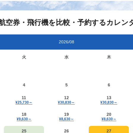
航空券・飛行機を比較・予約するカレン
2026/08
火
水
木
4
5
6
11
12
13
¥25,730
～
¥30,830
～
¥30,830
～
18
19
20
¥9,630
～
¥8,630
～
¥8,630
～
25
26
27