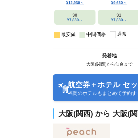
¥12,930
～
¥9,630
～
30
31
¥7,830
～
¥7,830
～
通常
最安値
中間価格
発着地
大阪(関西)から仙台まで
航空券＋ホテル セ
福岡のホテルもまとめて予約す
大阪(関西) から 大阪