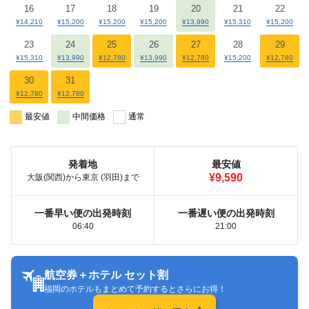
16
17
18
19
20
21
22
¥14,210
¥15,200
¥15,200
¥15,200
¥13,990
¥15,310
¥15,200
23
24
25
26
27
28
29
¥15,310
¥13,990
¥12,780
¥13,990
¥12,780
¥15,200
¥12,780
30
31
¥12,780
¥12,780
最安値
中間価格
通常
発着地
最安値
¥9,590
大阪(関西)から東京 (羽田)まで
一番早い便の出発時刻
一番遅い便の出発時刻
06:40
21:00
航空券＋ホテル セット割
福岡のホテルもまとめて予約するとさらにお得！