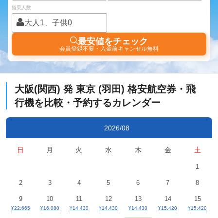
搭乗人数
大人1、子供0
最安値をチェック
会員登録不要・入金前キャンセル無料
大阪(関西)
発
東京 (羽田)
格安航空券・飛
行機を比較・予約するカレンダー
2026/08
日
月
火
水
木
金
土
1
2
3
4
5
6
7
8
9
10
11
12
13
14
15
¥22,665
¥16,080
¥14,430
¥14,430
¥14,430
¥15,420
¥15,420