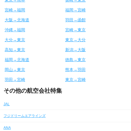
宮崎→福岡
福岡→宮崎
大阪→北海道
羽田→函館
沖縄→福岡
宮崎→東京
大分→東京
東京→大分
高知→東京
新潟→大阪
福岡→北海道
徳島→東京
岡山→東京
熊本→羽田
羽田→宮崎
東京→宮崎
その他の航空会社特集
JAL
フジドリームエアラインズ
ANA