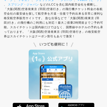
マーク
、
トキエア
、
ジェットスター・ジャパン
、
Peach（ピーチ）
、
スプリング・ジャパン
などのLCCを含む国内航空会社を横断し、
「大阪(関西)空港発東京 (羽田)空港行き」の飛行機チケット料金の各航
空会社の最安値を探して航空券を片道・往復で予約出来る非常に便利な
格安航空券販売サイトです。 急な出張などで「大阪(関西)発東京 (羽
田)行き」の飛行機のご利用にも対応！最大ご搭乗2時間前までご予約可
能。スカイチケットは国内線だけではなく、国際線やホテルの予約も承
っております。 「大阪(関西)空港発東京 (羽田)空港行き」の格安航空
券はスカイチケットはクーポン割引もありで激安！