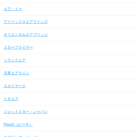
エア・ドゥ
アイベックスエアラインズ
オリエンタルエアブリッジ
スターフライヤー
ソラシドエア
天草エアライン
スカイマーク
トキエア
ジェットスター・ジャパン
Peach（ピーチ）