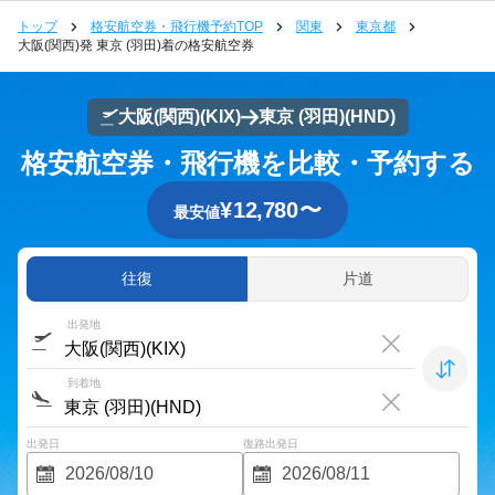
トップ
格安航空券・飛行機予約TOP
関東
東京都
大阪(関西)発 東京 (羽田)着の格安航空券
大阪(関西)
(KIX)
東京 (羽田)
(HND)
格安航空券・飛行機を比較・予約する
¥
12,780
〜
最安値
往復
片道
出発地
到着地
出発日
復路出発日