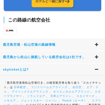
ホテルと一緒に探す
この路線の航空会社
鹿児島空港・松山空港の路線情報
鹿児島から松山に就航している航空会社は1社です。
skyticketとは?
「鹿児島空港発松山空港行き」の格安航空券を取り扱う「スカイチケッ
ト」は
日本航空
、
フジドリームエアラインズ
、
全日空
、
エア・ド
ゥ
、
アイベックスエアラインズ
、
オリエンタルエアブリッジ
、
スタ
ーフライヤー
、
ソラシドエア
、
天草エアライン
、
スカイマーク
、
トキエア
、
ジェットスター・ジャパン
、
Peach（ピーチ）
、
スプリ