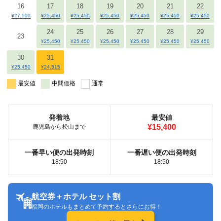
16
17
18
19
20
21
22
¥27,500
¥25,450
¥25,450
¥25,450
¥25,450
¥25,450
¥25,450
24
25
26
27
28
29
23
¥25,450
¥25,450
¥25,450
¥25,450
¥25,450
¥25,450
30
31
¥25,450
¥24,515
最安値
中間価格
通常
発着地
最安値
¥15,400
鹿児島から松山まで
一番早い便の出発時刻
一番遅い便の出発時刻
18:50
18:50
航空券＋ホテル セット割
福岡のホテルもまとめて予約するとさらにお得！