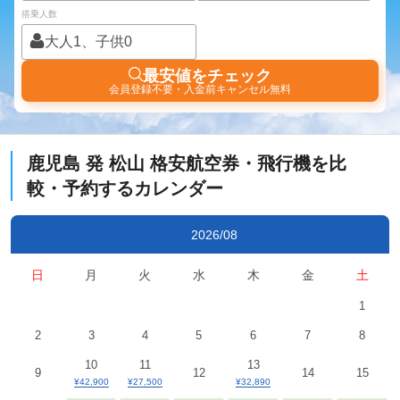
搭乗人数
大人1、子供0
最安値をチェック
会員登録不要・入金前キャンセル無料
鹿児島
発
松山
格安航空券・飛行機を比
較・予約するカレンダー
2026/08
日
月
火
水
木
金
土
1
2
3
4
5
6
7
8
10
11
13
9
12
14
15
¥42,900
¥27,500
¥32,890