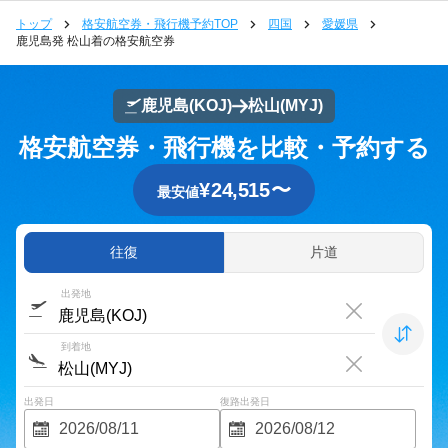
トップ
格安航空券・飛行機予約TOP
四国
愛媛県
鹿児島発 松山着の格安航空券
鹿児島
(KOJ)
松山
(MYJ)
格安航空券・飛行機を比較・予約する
¥
24,515
〜
最安値
往復
片道
出発地
到着地
出発日
復路出発日