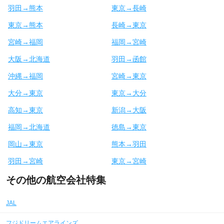
羽田→熊本
東京→長崎
東京→熊本
長崎→東京
宮崎→福岡
福岡→宮崎
大阪→北海道
羽田→函館
沖縄→福岡
宮崎→東京
大分→東京
東京→大分
高知→東京
新潟→大阪
福岡→北海道
徳島→東京
岡山→東京
熊本→羽田
羽田→宮崎
東京→宮崎
その他の航空会社特集
JAL
フジドリームエアラインズ