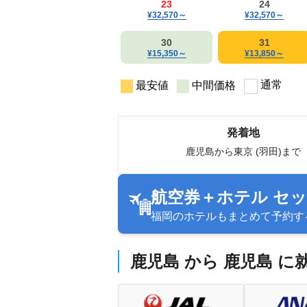
23
24
¥32,570
～
¥32,570
～
30
31
¥15,350
～
¥13,850
～
通常
最安値
中間価格
発着地
鹿児島から東京 (羽田)まで
航空券＋ホテル セ
福岡のホテルもまとめて予約す
鹿児島 から 鹿児島 