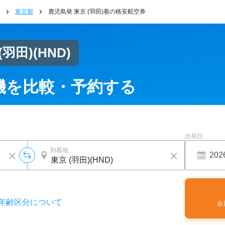
東京都
鹿児島発 東京 (羽田)着の格安航空券
(羽田)
(HND)
機を比較・予約する
出発日
到着地
年齢区分について
会