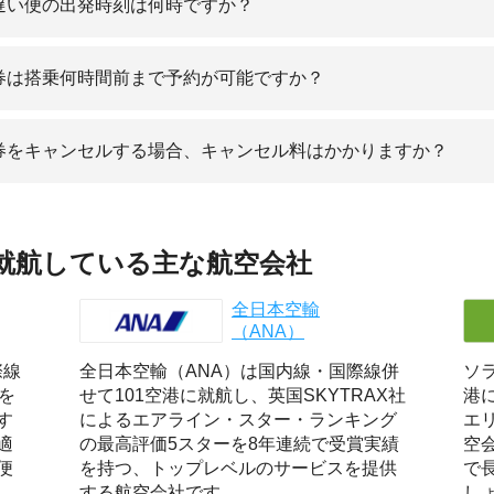
番遅い便の出発時刻は何時ですか？
空券は搭乗何時間前まで予約が可能ですか？
空券をキャンセルする場合、キャンセル料はかかりますか？
に就航している主な航空会社
全日本空輸
（ANA）
際線
全日本空輸（ANA）は国内線・国際線併
ソラ
を
せて101空港に就航し、英国SKYTRAX社
港
す
によるエアライン・スター・ランキング
エ
適
の最高評価5スターを8年連続で受賞実績
空
便
を持つ、トップレベルのサービスを提供
で
する航空会社です。
し