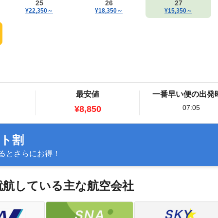
25
26
27
¥22,350
～
¥18,350
～
¥15,350
～
最安値
一番早い便の出発
07:05
¥8,850
ット割
るとさらにお得！
に就航している主な航空会社