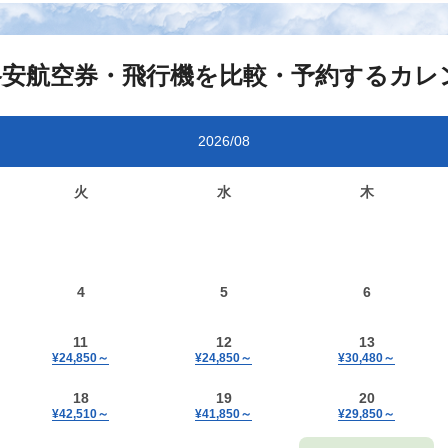
格安航空券・飛行機を比較・予約するカレ
2026/08
火
水
木
4
5
6
11
12
13
¥24,850
～
¥24,850
～
¥30,480
～
18
19
20
¥42,510
～
¥41,850
～
¥29,850
～