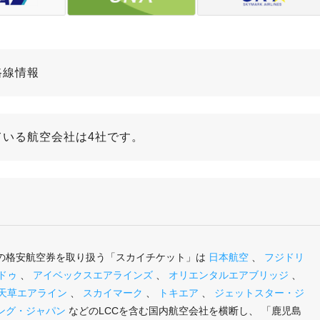
路線情報
ている航空会社は4社です。
」の格安航空券を取り扱う「スカイチケット」は
日本航空
、
フジドリ
ドゥ
、
アイベックスエアラインズ
、
オリエンタルエアブリッジ
、
天草エアライン
、
スカイマーク
、
トキエア
、
ジェットスター・ジ
ング・ジャパン
などのLCCを含む国内航空会社を横断し、 「鹿児島