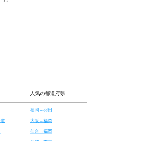
人気の都道府県
岡
福岡→羽田
海道
大阪→福岡
京
仙台→福岡