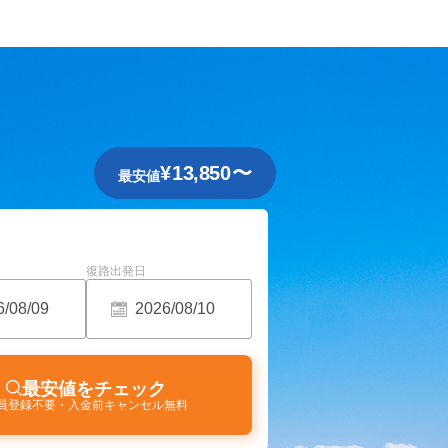
¥
13,850
〜
最安値
復路出発日
最安値をチェック
員登録不要・入金前キャンセル無料