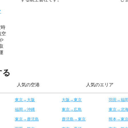
マ
定時
航空
や
取
運
する
人気の空港
人気のエリア
東京→大阪
大阪→東京
羽田→福
福岡→沖縄
東京→広島
東京→北
東京→鹿児島
鹿児島→東京
熊本→東