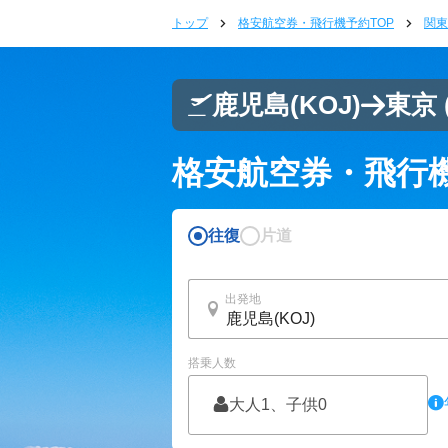
トップ
格安航空券・飛行機予約TOP
関東
鹿児島
(KOJ)
東京 
格安航空券・飛行
往復
片道
出発地
搭乗人数
大人1、子供0