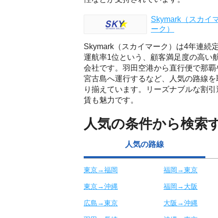
Skymark（スカイ
ーク）
Skymark（スカイマーク）は4年連続
運航率1位という、顧客満足度の高い
会社です。羽田空港から直行便で那覇
宮古島へ運行するなど、人気の路線を
り揃えています。リーズナブルな割引
賃も魅力です。
人気の条件から検索
人気の路線
東京→福岡
福岡→東京
東京→沖縄
福岡→大阪
広島→東京
大阪→沖縄