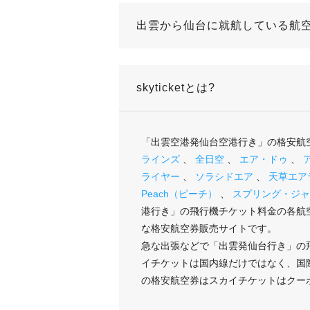
出雲から仙台に就航している航空
skyticketとは?
「出雲空港発仙台空港行き」の格安航
ラインズ
、
全日空
、
エア・ドゥ
、
ライヤー
、
ソラシドエア
、
天草エア
Peach（ピーチ）
、
スプリング・ジャ
港行き」の飛行機チケット料金の各航
な格安航空券販売サイトです。
急な出張などで「出雲発仙台行き」の
イチケットは国内線だけではなく、国
の格安航空券はスカイチケットはクー