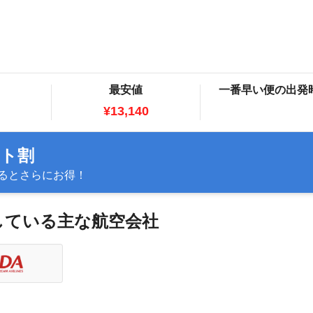
最安値
一番早い便の出発
¥13,140
ット割
るとさらにお得！
航している主な航空会社