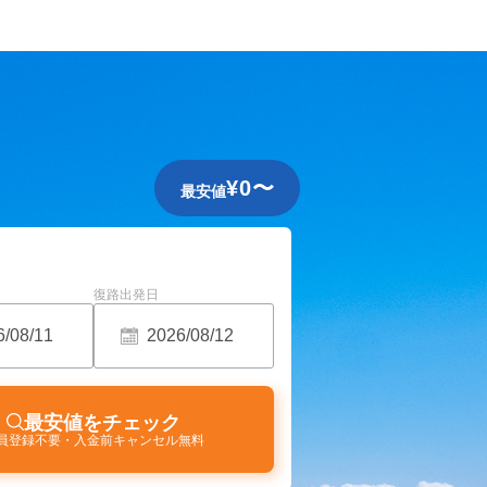
¥
0
〜
最安値
復路出発日
最安値をチェック
員登録不要・入金前キャンセル無料