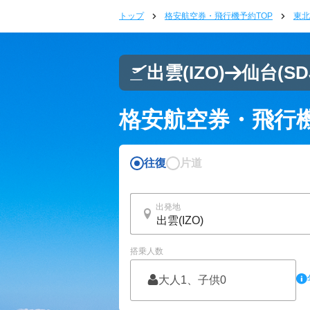
トップ
格安航空券・飛行機予約TOP
東北
出雲
(IZO)
仙台
(SD
格安航空券・飛行
往復
片道
出発地
搭乗人数
大人1、子供0