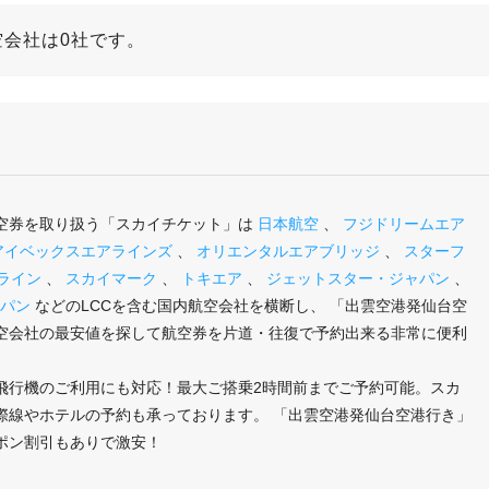
会社は0社です。
空券を取り扱う「スカイチケット」は
日本航空
、
フジドリームエア
アイベックスエアラインズ
、
オリエンタルエアブリッジ
、
スターフ
ライン
、
スカイマーク
、
トキエア
、
ジェットスター・ジャパン
、
パン
などのLCCを含む国内航空会社を横断し、 「出雲空港発仙台空
空会社の最安値を探して航空券を片道・往復で予約出来る非常に便利
飛行機のご利用にも対応！最大ご搭乗2時間前までご予約可能。スカ
際線やホテルの予約も承っております。 「出雲空港発仙台空港行き」
ポン割引もありで激安！