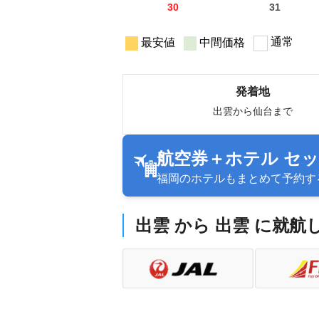
30
31
通常
最安値
中間価格
発着地
出雲から仙台まで
航空券＋ホテル セ
福岡のホテルもまとめて予約す
出雲 から 出雲 に就