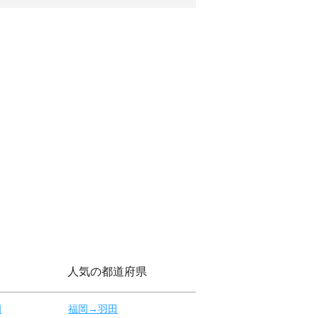
人気の都道府県
岡
福岡→羽田