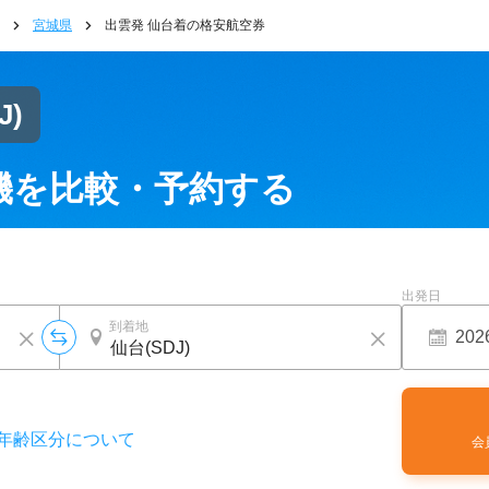
宮城県
出雲発 仙台着の格安航空券
J)
機を比較・予約する
出発日
到着地
年齢区分について
会