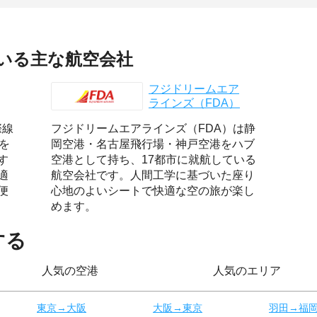
いる主な航空会社
フジドリームエア
ラインズ（FDA）
際線
フジドリームエアラインズ（FDA）は静
を
岡空港・名古屋飛行場・神戸空港をハブ
す
空港として持ち、17都市に就航している
適
航空会社です。人間工学に基づいた座り
便
心地のよいシートで快適な空の旅が楽し
めます。
する
人気の空港
人気のエリア
東京→大阪
大阪→東京
羽田→福