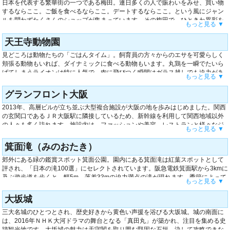
日本を代表する繁華街の一つである梅田。連日多くの人で賑わいをみせ、買い物
がオープンしたことで一躍注目を集めました。
するならここ。ご飯を食べるならここ。デートするならここ。という風にジャン
ルを問わずたくさんのショップが集まっています。その梅田で、ひときわ異彩を
もっと見る ▼
放つデザインのビルを目にします。その名も「梅田スカイビル」。上部が連結し
たビルとビルの間にはポッカリ穴が開いていて、そこに2本の通路があり…と言葉
天王寺動物園
では伝えにくいほど奇抜な造り。でもそこは「空中庭園」とよばれる夜景の名所
見どころは動物たちの「ごはんタイム」。飼育員の方々からのエサを可愛らしく
にもなっており、たくさんの観光客をあつめています。
頬張る動物もいれば、ダイナミックに食べる動物もいます。丸鶏を一瞬でたいら
げてしまうライオンは特に人気で、肉に飛びつく瞬間はガラス越しでも迫力があ
もっと見る ▼
ります。さすがは百獣の王といった風格がありますが、ときおりごはんをねだり
近づいてきて見せる愛くるしい顔がたまりません。交通機関でアクセスしやすい
グランフロント大阪
市街地にある点も魅力的です。国内で３番目にできた歴史の長い動物園で、2015
2013年、高層ビルが立ち並ぶ大型複合施設が大阪の地を歩みはじめました。関西
年には開園100周年を迎えました。
の玄関口であるＪＲ大阪駅に隣接しているため、新幹線を利用して関西地域以外
の人々も多く訪れます。施設内は、ファッションや美容、レストランと様々なジ
もっと見る ▼
ャンルの店が266店舗も揃っています。その中でも、ユニークで注目を集めてい
る店が、近畿大学の水産研究所が振る舞う「近大マグロ」の料理屋さん。養殖魚
箕面滝（みのおたき）
の魅力をたっぷり詰め込んだ海鮮丼は、マグロへの愛と旨みを堪能できる一品で
郊外にある緑の鑑賞スポット箕面公園。園内にある箕面滝は紅葉スポットとして
す。大阪の枢要に聳える未来に一歩踏み込んでみませんか？
評され、「日本の滝100選」にセレクトされています。阪急電鉄箕面駅から3kmに
及ぶ遊歩道を歩くと、幅5m、落差33mの迫力満点の滝が現れます。季節によって
もっと見る ▼
異なった表情を見せ、ダイナミックに落ちる勢いは自然の力強さを感じさせま
す。園内は管理され、歩きやすいハイキングルートも整っています。周辺には、
大坂城
「もみじの天ぷら」を販売するお店もあるので行ってみましょう。葉を1枚ずつ優
三大名城のひとつとされ、歴史好きから黄色い声援を浴びる大坂城。城の南面に
しく揚げた、素朴で香ばしいお菓子です。
は、2016年ＮＨＫ大河ドラマの舞台となる「真田丸」が築かれ、注目を集める史
跡観光地です。大坂城の魅力は天守閣を取り囲む堅固な石垣。決して攻略できな