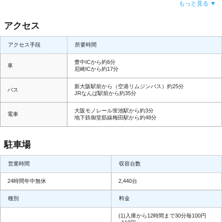
もっと見る ▼
い日本一の城だと称されるゆえんは、空に向かって一直線に積まれた高石垣で
す。豊臣秀吉の居城として知られますが、大部分は徳川期に大改修された遺構が
アクセス
佇んでいます。本丸には模擬天守が築かれ、天守閣に映し出すプロジェクション
マッピングや参加型体験イベントも催されております。
アクセス手段
所要時間
豊中ICから約6分
車
尼崎ICから約17分
新大阪駅前から（空港リムジンバス）約25分
バス
JRなんば駅前から約35分
大阪モノレール蛍池駅から約3分
電車
地下鉄御堂筋線梅田駅から約48分
駐車場
営業時間
収容台数
24時間年中無休
2,440台
種別
料金
(1)入庫から12時間まで30分毎100円