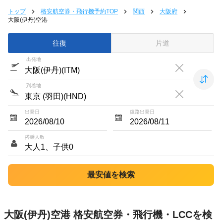
トップ
格安航空券・飛行機予約TOP
関西
大阪府
大阪(伊丹)空港
往復
片道
出発地
到着地
出発日
復路出発日
搭乗人数
大阪(伊丹)空港 格安航空券・飛行機・LCCを検