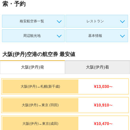
索・予約
格安航空券一覧
レストラン
周辺観光地
基本情報
大阪(伊丹)空港の航空券 最安値
大阪(伊丹)発
大阪(伊丹)着
¥13,030
大阪(伊丹)
→
札幌(新千歳)
〜
¥10,910
大阪(伊丹)
→
東京 (羽田)
〜
¥10,470
大阪(伊丹)
→
東京(成田)
〜