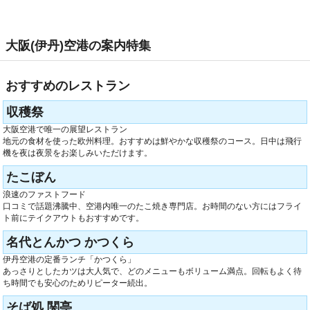
大阪(伊丹)空港の案内特集
おすすめのレストラン
収穫祭
大阪空港で唯一の展望レストラン
地元の食材を使った欧州料理。おすすめは鮮やかな収穫祭のコース。日中は飛行
機を夜は夜景をお楽しみいただけます。
たこぼん
浪速のファストフード
口コミで話題沸騰中、空港内唯一のたこ焼き専門店。お時間のない方にはフライ
ト前にテイクアウトもおすすめです。
名代とんかつ かつくら
伊丹空港の定番ランチ「かつくら」
あっさりとしたカツは大人気で、どのメニューもボリューム満点。回転もよく待
ち時間でも安心のためリピーター続出。
そば処 関亭