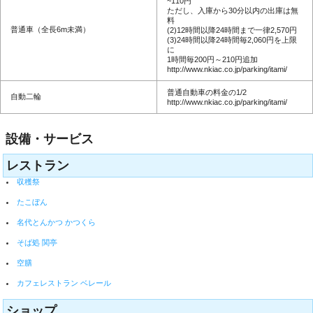
~110円
ただし、入庫から30分以内の出庫は無
料
普通車（全長6m未満）
(2)12時間以降24時間まで一律2,570円
(3)24時間以降24時間毎2,060円を上限
に
1時間毎200円～210円追加
http://www.nkiac.co.jp/parking/itami/
普通自動車の料金の1/2
自動二輪
http://www.nkiac.co.jp/parking/itami/
設備・サービス
レストラン
収穫祭
たこぼん
名代とんかつ かつくら
そば処 関亭
空膳
カフェレストラン ベレール
ショップ