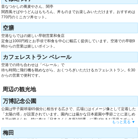
昔なつかしの蕎麦やさん、関亭
関西風そばやうどんはもちろん、丼ものまでお楽しみいただけます。おすすめは
770円のミニカツ丼セット。
空膳
空港ならではの嬉しい早朝営業和食店
定食は1000円程とお手頃で和食を中心に幅広く提供しています。空港での早朝9
時からの営業は嬉しいポイント。
カフェレストラン ベレール
空港での待ち合わせは「ベレール」で
待ち時間に飛行機を眺めながら、おくつろぎいただけるカフェレストラン。6:30
からの営業で便利です。
周辺の観光地
万博記念公園
公園は甲子園球場65個分に相当する広さで、広場にはイメージ像として定着した
「太陽の塔」が設置されています。園内には厳かな日本庭園や季節ごとに楽しめ
る花が植えられ、特に春は「日本さくら名所100選」に選ばれるお花見スポット
もっと見る ▼
として有名です。万博展示や博物館といった文化施設や、サッカーチームの練習
場をはじめとする運動施設も完備しています。2015年11月には、園内の一角には
梅田
８つのエンタメ施設とショッピングモールが集まった日本最大級の複合商業施設