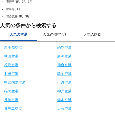
喫煙所(1F、2F、3F)
靴磨き(2F)
貸会議室(3F、4F)
人気の条件から検索する
人気の空港
人気の航空会社
人気の路線
新千歳空港
函館空港
秋田空港
新潟空港
花巻空港
仙台空港
羽田空港
静岡空港
中部国際空港
伊丹空港
福岡空港
神戸空港
長崎空港
熊本空港
鹿児島空港
大分空港