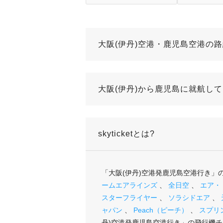
大阪(伊丹)空港・鹿児島空港の
大阪(伊丹)から鹿児島に就航し
skyticketとは?
「大阪(伊丹)空港発鹿児島空港行き
ームエアラインズ
、
全日空
、
エア・
スターフライヤー
、
ソラシドエア
、
ャパン
、
Peach（ピーチ）
、
スプリ
丹)空港発鹿児島空港行き」の飛行機