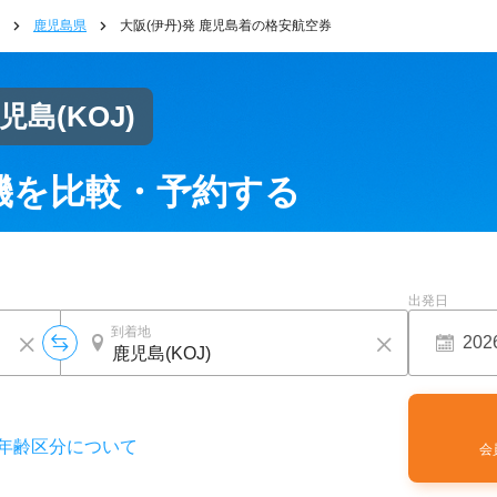
鹿児島県
大阪(伊丹)発 鹿児島着の格安航空券
児島
(KOJ)
機を比較・予約する
出発日
到着地
年齢区分について
会