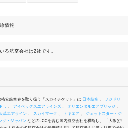
路線情報
ている航空会社は2社です。
」の格安航空券を取り扱う「スカイチケット」は
日本航空
、
フジドリ
ドゥ
、
アイベックスエアラインズ
、
オリエンタルエアブリッジ
、
天草エアライン
、
スカイマーク
、
トキエア
、
ジェットスター・ジ
ング・ジャパン
などのLCCを含む国内航空会社を横断し、 「大阪(伊
チケット料金の各航空会社の最安値を探して航空券を片道・往復で予約