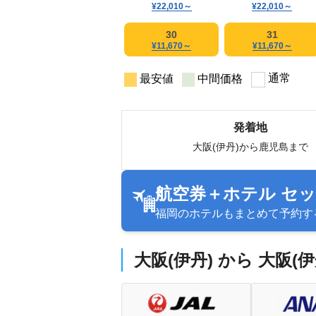
¥22,010
～
¥22,010
～
30
31
¥11,670
～
¥11,670
～
通常
最安値
中間価格
発着地
大阪(伊丹)から鹿児島まで
航空券＋ホテル セ
福岡のホテルもまとめて予約す
大阪(伊丹) から 大阪