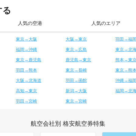
する
人気の空港
人気のエリア
東京→大阪
大阪→東京
羽田→福
福岡→沖縄
東京→広島
東京→北
東京→鹿児島
鹿児島→東京
熊本→東
羽田→熊本
東京→長崎
東京→熊
大阪→北海道
羽田→函館
沖縄→福
高知→東京
新潟→大阪
福岡→北
羽田→宮崎
東京→宮崎
航空会社別 格安航空券特集