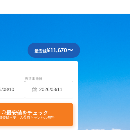
¥
11,670
〜
最安値
復路出発日
最安値をチェック
員登録不要・入金前キャンセル無料