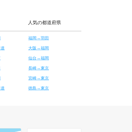
人気の都道府県
岡
福岡→羽田
海道
大阪→福岡
京
仙台→福岡
本
長崎→東京
岡
宮崎→東京
海道
徳島→東京