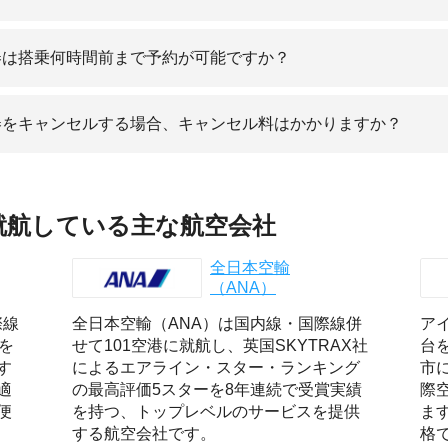
券は搭乗何時間前まで予約が可能ですか？
券をキャンセルする場合、キャンセル料はかかりますか？
就航している主な航空会社
全日本空輸
（ANA）
際線
全日本空輸（ANA）は国内線・国際線併
ア
を
せて101空港に就航し、英国SKYTRAX社
台
す
によるエアライン・スター・ランキング
市
適
の最高評価5スターを8年連続で受賞実績
際
便
を持つ、トップレベルのサービスを提供
ま
する航空会社です。
格