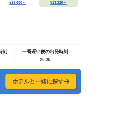
¥23,000
～
¥13,320
～
時刻
一番遅い便の出発時刻
20:05
ホテルと一緒に探す