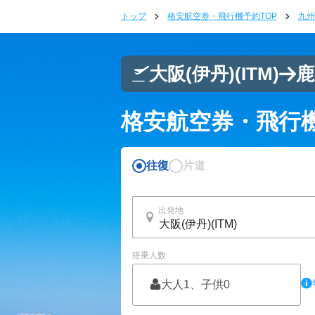
トップ
格安航空券・飛行機予約TOP
九州
大阪(伊丹)
(ITM)
鹿
格安航空券・飛行
往復
片道
出発地
搭乗人数
大人1、子供0