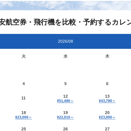
安航空券・飛行機を比較・予約するカレ
2026/08
火
水
木
4
5
6
12
13
11
¥51,490
～
¥43,790
～
18
19
20
¥23,000
～
¥22,010
～
¥23,000
～
25
26
27