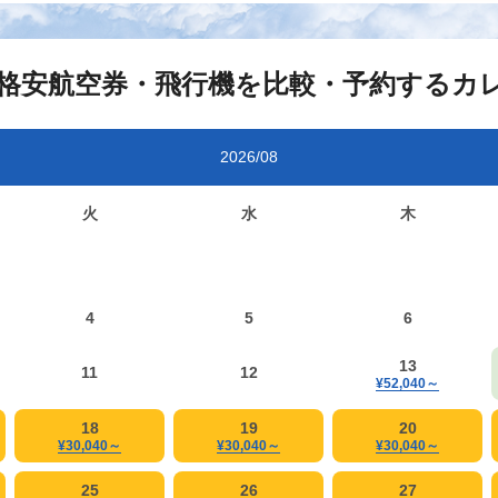
格安航空券・飛行機を比較・予約するカ
2026/08
火
水
木
4
5
6
13
11
12
¥52,040
～
18
19
20
¥30,040
～
¥30,040
～
¥30,040
～
25
26
27