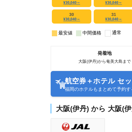
¥30,040
～
¥30,040
～
30
31
¥30,040
～
¥30,040
～
通常
最安値
中間価格
発着地
大阪(伊丹)から奄美大島まで
航空券＋ホテル セ
福岡のホテルもまとめて予約す
大阪(伊丹) から 大阪