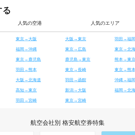
する
人気の空港
人気のエリア
東京→大阪
大阪→東京
羽田→福
福岡→沖縄
東京→広島
東京→北
東京→鹿児島
鹿児島→東京
熊本→東
羽田→熊本
東京→長崎
東京→熊
大阪→北海道
羽田→函館
沖縄→福
高知→東京
新潟→大阪
福岡→北
羽田→宮崎
東京→宮崎
航空会社別 格安航空券特集