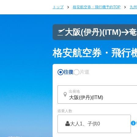
トップ
格安航空券・飛行機予約TOP
九州
大阪(伊丹)
(ITM)
奄
格安航空券・飛行
往復
片道
出発地
搭乗人数
大人1、子供0