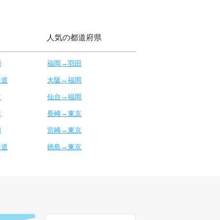
人気の都道府県
岡
福岡→羽田
海道
大阪→福岡
京
仙台→福岡
本
長崎→東京
岡
宮崎→東京
海道
徳島→東京