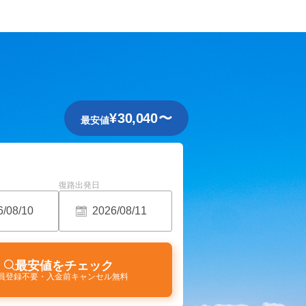
¥
30,040
〜
最安値
復路出発日
最安値をチェック
員登録不要・入金前キャンセル無料