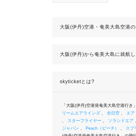
大阪(伊丹)空港・奄美大島空港
大阪(伊丹)から奄美大島に就航
skyticketとは?
「大阪(伊丹)空港発奄美大島空港行
リームエアラインズ
、
全日空
、
エア
、
スターフライヤー
、
ソラシドエア
ジャパン
、
Peach（ピーチ）
、
スプ
(伊丹)空港発奄美大島空港行き」の