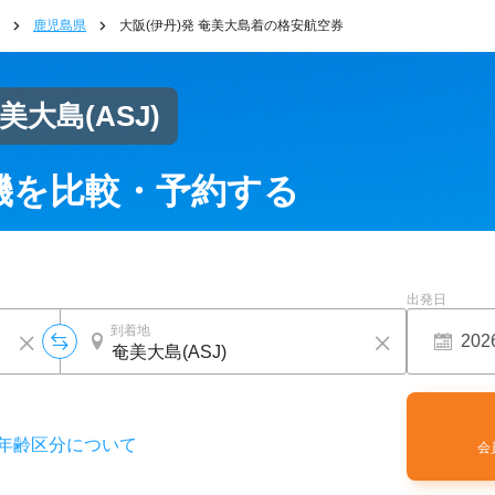
鹿児島県
大阪(伊丹)発 奄美大島着の格安航空券
美大島
(ASJ)
機を比較・予約する
出発日
到着地
年齢区分について
会