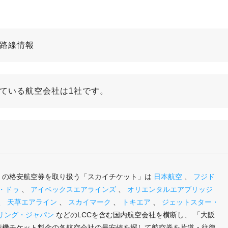
の路線情報
している航空会社は1社です。
き」の格安航空券を取り扱う「スカイチケット」は
日本航空
、
フジド
・ドゥ
、
アイベックスエアラインズ
、
オリエンタルエアブリッジ
、
天草エアライン
、
スカイマーク
、
トキエア
、
ジェットスター・
リング・ジャパン
などのLCCを含む国内航空会社を横断し、 「大阪
飛行機チケット料金の各航空会社の最安値を探して航空券を片道・往復