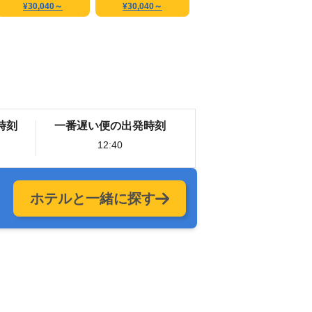
¥30,040
～
¥30,040
～
時刻
一番遅い便の出発時刻
12:40
ホテルと一緒に探す