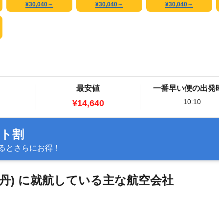
¥30,040
～
¥30,040
～
¥30,040
～
最安値
一番早い便の出発
10:10
¥14,640
ット割
るとさらにお得！
(伊丹) に就航している主な航空会社