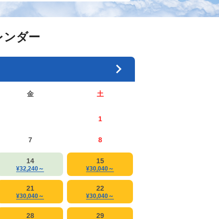
レンダー
金
土
1
7
8
14
15
¥32,240
～
¥30,040
～
21
22
¥30,040
～
¥30,040
～
28
29