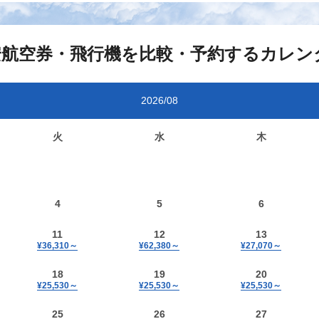
安航空券・飛行機を比較・予約するカレン
2026/08
火
水
木
4
5
6
11
12
13
¥36,310
～
¥62,380
～
¥27,070
～
18
19
20
¥25,530
～
¥25,530
～
¥25,530
～
25
26
27