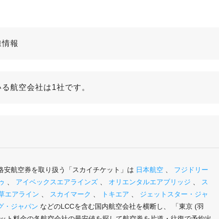
線情報
いる航空会社は1社です。
の格安航空券を取り扱う「スカイチケット」は
日本航空
、
フジドリー
ゥ
、
アイベックスエアラインズ
、
オリエンタルエアブリッジ
、
ス
草エアライン
、
スカイマーク
、
トキエア
、
ジェットスター・ジャ
グ・ジャパン
などのLCCを含む国内航空会社を横断し、 「東京 (羽
ケット料金の各航空会社の最安値を探して航空券を片道・往復で予約出