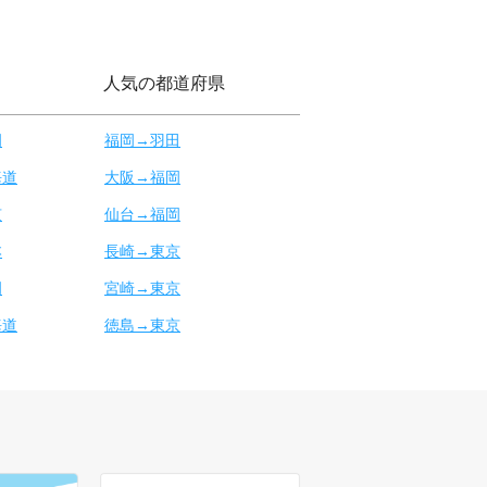
人気の都道府県
岡
福岡→羽田
海道
大阪→福岡
京
仙台→福岡
本
長崎→東京
岡
宮崎→東京
海道
徳島→東京