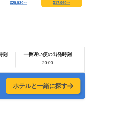
¥25,530
～
¥17,060
～
時刻
一番遅い便の出発時刻
20:00
ホテルと一緒に探す