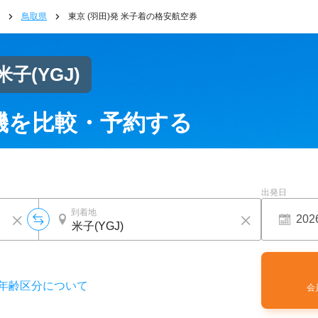
鳥取県
東京 (羽田)発 米子着の格安航空券
米子
(YGJ)
機を比較・予約する
出発日
到着地
年齢区分について
会