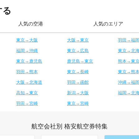
する
人気の空港
人気のエリア
東京→大阪
大阪→東京
羽田→福
福岡→沖縄
東京→広島
東京→北
東京→鹿児島
鹿児島→東京
熊本→東
羽田→熊本
東京→長崎
東京→熊
大阪→北海道
羽田→函館
沖縄→福
高知→東京
新潟→大阪
福岡→北
羽田→宮崎
東京→宮崎
航空会社別 格安航空券特集