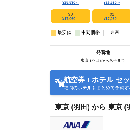
¥25,530
～
¥25,530
～
30
31
¥17,060
～
¥17,060
～
通常
最安値
中間価格
発着地
東京 (羽田)から米子まで
航空券＋ホテル セ
福岡のホテルもまとめて予約す
東京 (羽田) から 東京