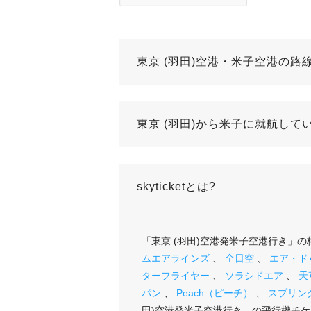
東京 (羽田)空港・米子空港の路
東京 (羽田)から米子に就航して
skyticketとは?
「東京 (羽田)空港発米子空港行き」
ムエアラインズ
、
全日空
、
エア・ド
ターフライヤー
、
ソラシドエア
、
天
パン
、
Peach（ピーチ）
、
スプリン
田)空港発米子空港行き」の飛行機チ