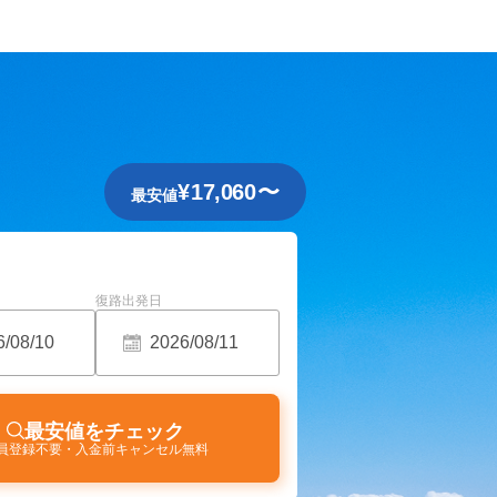
¥
17,060
〜
最安値
復路出発日
最安値をチェック
員登録不要・入金前キャンセル無料