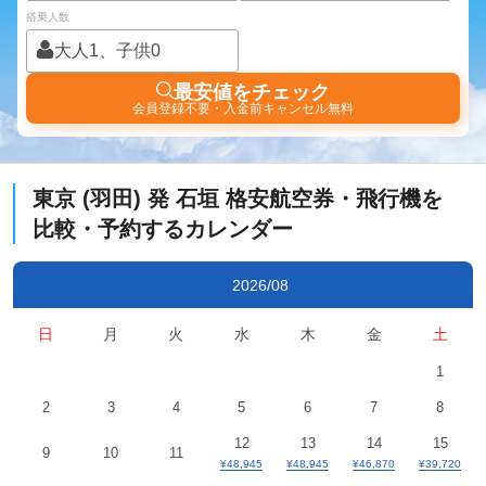
搭乗人数
大人1、子供0
最安値をチェック
会員登録不要・入金前キャンセル無料
東京 (羽田)
発
石垣
格安航空券・飛行機を
比較・予約するカレンダー
2026/08
日
月
火
水
木
金
土
1
2
3
4
5
6
7
8
12
13
14
15
9
10
11
¥48,945
¥48,945
¥46,870
¥39,720