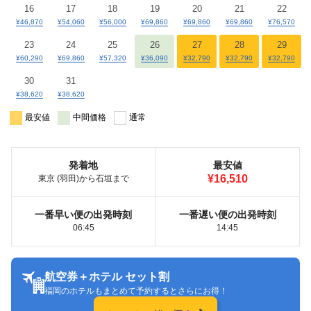
16
17
18
19
20
21
22
¥46,870
¥54,060
¥56,000
¥69,860
¥69,860
¥69,860
¥76,570
23
24
25
26
27
28
29
¥60,290
¥69,860
¥57,320
¥36,090
¥32,790
¥32,790
¥32,790
30
31
¥38,620
¥38,620
最安値
中間価格
通常
発着地
最安値
¥16,510
東京 (羽田)から石垣まで
一番早い便の出発時刻
一番遅い便の出発時刻
06:45
14:45
航空券＋ホテル セット割
福岡のホテルもまとめて予約するとさらにお得！