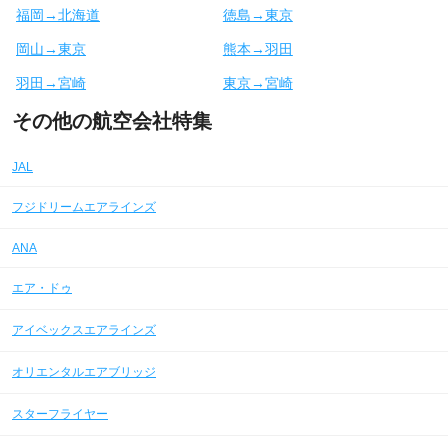
福岡→北海道
徳島→東京
岡山→東京
熊本→羽田
羽田→宮崎
東京→宮崎
その他の航空会社特集
JAL
フジドリームエアラインズ
ANA
エア・ドゥ
アイベックスエアラインズ
オリエンタルエアブリッジ
スターフライヤー