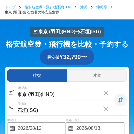
トップ
格安航空券・飛行機予約TOP
沖縄
沖縄県
東京 (羽田)発 石垣着の格安航空券
東京 (羽田)
(HND)
石垣
(ISG)
格安航空券・飛行機を比較・予約する
¥
32,790
〜
最安値
往復
片道
出発地
到着地
出発日
復路出発日