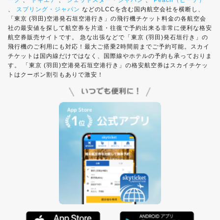
ーク
、
トキエア
、
ジェットスター・ジャパン
、
Peach（ピーチ）
、
スプリング・ジャパン
などのLCCを含む国内航空会社を横断し、
「東京 (羽田)空港発石垣空港行き」の飛行機チケット料金の各航空会
社の最安値を探して航空券を片道・往復で予約出来る非常に便利な格安
航空券販売サイトです。 急な出張などで「東京 (羽田)発石垣行き」の
飛行機のご利用にも対応！最大ご搭乗2時間前までご予約可能。スカイ
チケットは国内線だけではなく、国際線やホテルの予約も承っておりま
す。 「東京 (羽田)空港発石垣空港行き」の格安航空券はスカイチケッ
トはクーポン割引もありで激安！