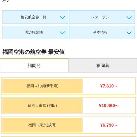
格安航空券一覧
レストラン
周辺観光地
基本情報
福岡空港の航空券 最安値
福岡発
福岡着
¥7,610
福岡
→
札幌(新千歳)
〜
¥10,460
福岡
→
東京 (羽田)
〜
¥6,790
福岡
→
東京(成田)
〜