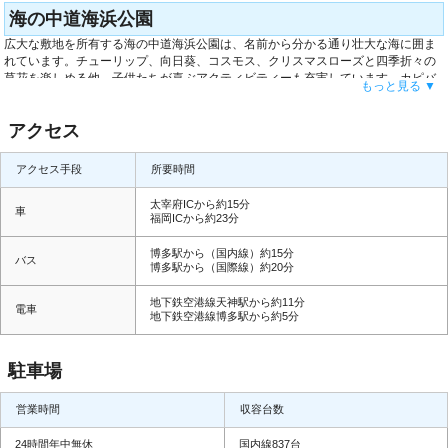
畑、夏には太陽に向かって元気に咲く向日葵、秋にはピンク一色に咲き誇るコス
海の中道海浜公園
モス、冬には真っ赤な椿と年間を通して自然が見せる絶景をご満喫下さい。ま
広大な敷地を所有する海の中道海浜公園は、名前から分かる通り壮大な海に囲ま
た、夕方にみせるオレンジ色の夕日も見逃せません。
れています。チューリップ、向日葵、コスモス、クリスマスローズと四季折々の
草花を楽しめる他、子供たちが喜ぶアクティビティーも充実しています。カピバ
もっと見る ▼
ラやモルモットと触れ合える動物の森や様々な遊具が揃うワンダーワールド、バ
ラエティー豊富なプールを楽しめるサンシャインプールがあります。また、大人
アクセス
も嬉しい海を眺めながらのデイキャンプや大自然の中を走り抜けるサイクリング
と日々の生活から開放された新鮮な時間をお過ごしいただけます。
アクセス手段
所要時間
太宰府ICから約15分
車
福岡ICから約23分
博多駅から（国内線）約15分
バス
博多駅から（国際線）約20分
地下鉄空港線天神駅から約11分
電車
地下鉄空港線博多駅から約5分
駐車場
営業時間
収容台数
24時間年中無休
国内線837台