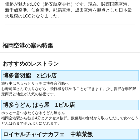
価格が魅力のLCC（格安航空会社）です。現在、関西国際空港、
新千歳空港、仙台空港、那覇空港、成田空港を拠点とした日本最
大規模のLCCとなりました。
福岡空港の案内特集
おすすめのレストラン
博多音羽鮨 2ビル店
旅行中はちょっとリッチに博多音羽鮨へ
お寿司屋さんでありながら、飛行機を眺めることができます。少し贅沢な季節限
定商品と地魚が人気の秘密です。
博多うどん はち屋 1ビル店
ホッと一息つきたくなるうどん屋さん
福岡空港駅から徒歩4分とアクセス抜群。数種類の食材から取っただしで食べるう
どんは心までポカポカになれます。
ロイヤルチャイナカフェ 中華菜飯