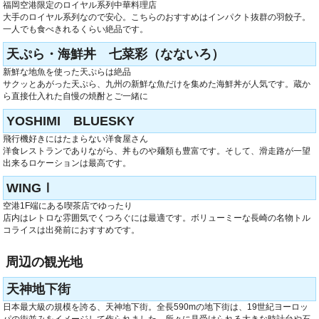
福岡空港限定のロイヤル系列中華料理店
大手のロイヤル系列なので安心。こちらのおすすめはインパクト抜群の羽餃子。
一人でも食べきれるくらい絶品です。
天ぷら・海鮮丼 七菜彩（なないろ）
新鮮な地魚を使った天ぷらは絶品
サクッとあがった天ぷら、九州の新鮮な魚だけを集めた海鮮丼が人気です。蔵か
ら直接仕入れた自慢の焼酎とご一緒に
YOSHIMI BLUESKY
飛行機好きにはたまらない洋食屋さん
洋食レストランでありながら、丼ものや麺類も豊富です。そして、滑走路が一望
出来るロケーションは最高です。
WINGⅠ
空港1F端にある喫茶店でゆったり
店内はレトロな雰囲気でくつろぐには最適です。ボリューミーな長崎の名物トル
コライスは出発前におすすめです。
周辺の観光地
天神地下街
日本最大級の規模を誇る、天神地下街。全長590mの地下街は、19世紀ヨーロッ
パの街並みをイメージして作られました。所々に見受けられる大きな時計台や石