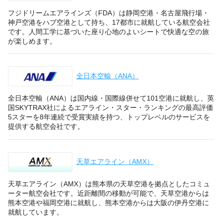
フジドリームエアラインズ（FDA）は静岡空港・名古屋飛行場・
神戸空港をハブ空港として持ち、17都市に就航している航空会社
です。人間工学に基づいた座り心地のよいシートで快適な空の旅
が楽しめます。
全日本空輸（ANA）
全日本空輸（ANA）は国内線・国際線併せて101空港に就航し、英
国SKYTRAX社によるエアライン・スター・ランキングの最高評価
5スターを8年連続で受賞実績を持つ、トップレベルのサービスを
提供する航空会社です。
天草エアライン（AMX）
天草エアライン（AMX）は熊本県の天草空港を拠点としたコミュ
ーター航空会社です。近距離間の移動が可能で、天草空港からは
熊本空港や福岡空港に就航し、熊本空港からは大阪の伊丹空港に
就航しています。