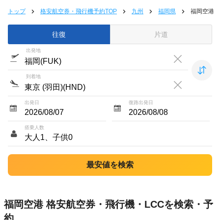
トップ
格安航空券・飛行機予約TOP
九州
福岡県
福岡空港
往復
片道
出発地
到着地
出発日
復路出発日
搭乗人数
福岡空港 格安航空券・飛行機・LCCを検索・予
約