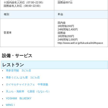
※国内線有人対応（07:00~22:00）
国際線897台
国際線有人対応（08:00~22:00）
種別
料金
国内線
1時間毎200円
24時間毎2,400円
普通車
国際線
1時間毎200円
24時間毎1,000円
http://www.aeif.or.jp/fukuoka/int/#space
設備・サービス
レストラン
博多音羽鮨 2ビル店
博多うどん はち屋 1ビル店
ロイヤルチャイナカフェ 中華菜飯
天ぷら・海鮮丼 七菜彩（なないろ）
YOSHIMI BLUESKY
WINGⅠ