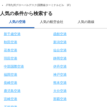
JTB九州グローバルデスク(国際線ターミナルビル 1F)
人気の条件から検索する
人気の空港
人気の航空会社
人気の路線
新千歳空港
函館空港
秋田空港
新潟空港
花巻空港
仙台空港
羽田空港
静岡空港
中部国際空港
伊丹空港
福岡空港
神戸空港
長崎空港
熊本空港
鹿児島空港
大分空港
宮崎空港
那覇空港