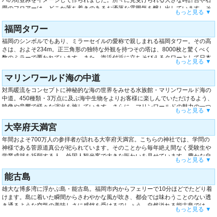
畳のフロアーは、どこか落ち着きのあるお洒落な雰囲気を醸し出しています。そ
もっと見る ▼
の一直線に続く通りには、トレンドのファッションブランドや雑貨、カフェ、書
籍のお店が立ち並びます。幅広い世代の人たちを対象としたショップをご提供し
福岡タワー
ていますので、連日多くの人で賑わいを見せています。また、駅直結のため、雨
福岡のシンボルでもあり、ミラーセイルの愛称で親しまれる福岡タワー。その高
の日でも存分にショッピングを楽しめます。
さは、およそ234m。正三角形の独特な外観を持つその塔は、8000枚と驚くべく
数のミラーで覆われています。また、海浜付近に立ちそびえるタワーとして日本
もっと見る ▼
一に輝いています。地上から約123mに及ぶ展望台からは、福岡のパノラマ景色を
ご覧いただけます。また、恋人の聖地として認定された福岡を記念して、3階展望
マリンワールド海の中道
室に永遠の愛を誓うスポットを設けています。さらに、360度の絶景を目の前に
対馬暖流をコンセプトに神秘的な海の世界をみせる水族館・マリンワールド海の
お食事を楽しめるカフェもご用意しています。
中道。450種類・3万点に及ぶ海中生物をよりお客様に楽しんでいただけるよう、
映像や音響で様々な演出を施しています。さらに、マリンワールドの魅力の一つ
もっと見る ▼
として、パノラマ大水槽や吹き抜け水槽、トンネル水槽と色々なアングルから生
き物を観察できるように工夫されています。ショーにも力を入れているこちらの
大宰府天満宮
水族館では、博多湾を背景にイルカショーとアシカショーを開催しています。そ
年間およそ700万人の参拝者が訪れる大宰府天満宮。こちらの神社では、学問の
のユーモア溢れるショーは、多くの人たちを魅了させます。
神様である菅原道真公が祀られています。そのことから毎年絶え間なく受験生や
学業成就を祈願する人、外国人観光客で大きな賑わいを見せています。豊かな自
もっと見る ▼
然に恵まれた天満宮周辺には、緑溢れる敷地が広がり人々の心を癒します。ま
た、境内には約6000本の梅の木が植えられているため、冬から春にかけて天満宮
能古島
周辺をピンク一色に彩ります。その200種類もの梅の品種が生み出す素晴らしい
雄大な博多湾に浮かぶ島・能古島。福岡市内からフェリーで10分ほどでたどり着
光景を一目見ようと足を運ぶ観光客で絶えません。
けます。島に着いた瞬間からさわやかな風が吹き、都会では味わうことのない透
き通るような空気の美味しさに感銘を受けるでしょう。自然溢れる能古島では、
もっと見る ▼
季節に合わせて様々な自然の変化をお楽しみいただけます。春には黄色の菜の花