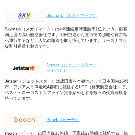
Skymark（スカイマーク）
Skymark（スカイマーク）は4年連続定時運航率1位という、顧客
満足度の高い航空会社です。羽田空港から直行便で那覇や宮古島
へ運行するなど、人気の路線を取り揃えています。リーズナブル
な割引運賃も魅力です。
Jetstar（ジェットスター・
ジャパン）
Jetstar（ジェットスター）は成田市を本拠地として日本国内16都
市、アジア太平洋地域4都市に就航するLCC（格安航空会社）で、
ベスト・ローコストエアライン賞を始めとする数々の受賞経験を
持っています。
Peach（ピーチ）
Peach（ピーチ）は国内線33路線、国際線17路線に就航する、低