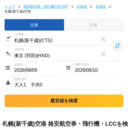
トップ
格安航空券・飛行機予約TOP
北海道
北海道
札幌(新千歳)空港
往復
片道
出発地
到着地
出発日
復路出発日
搭乗人数
札幌(新千歳)空港 格安航空券・飛行機・LCCを検