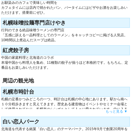
お馴染みのカフェで美味しい時間を
カフェタイムには店内で焼かれたパン、バータイムにはピザやお酒をお楽しみい
ただけます。搭乗前にぜひ。
札幌味噌拉麺専門店けやき
行列のできる絶品味噌ラーメンの専門店
「五感に訴える一品料理としてのラーメン」をキャッチコピーに掲げる人気店。
10時間以上煮込んだスープは絶品。
紅虎餃子房
中国の家庭料理と北海道のコラボ
本場中国から料理人を集め、11種類の餃子が揃うほど本格的です。もちろん、定
番品もお楽しみいただけます。
周辺の観光地
札幌市時計台
札幌の定番かつみどころの一つ、時計台は札幌の中心地にあります。駅から南へ
１０分程歩きますと見えてきます。歴史ある建造物はイベントやセミナー会場と
して使用されており、札幌市のシンボルとして人々に愛されています。中に入る
もっと見る ▼
と、1階には農学校時代や武芸の歴史、また2階には時計台で使われている同じ型
の時計機械をご見学いただけます。西洋風の建物に降りしきる雪の中でライトア
白い恋人パーク
ップされた幻想的な姿は一生忘れることのない光景となるはずです。展示物見学
北海道を代表する銘菓「白い恋人」のテーマパーク。2015年9月で創業20周年を
ができる昼間、幻想的に映し出される夜、どちらも魅力満載です。