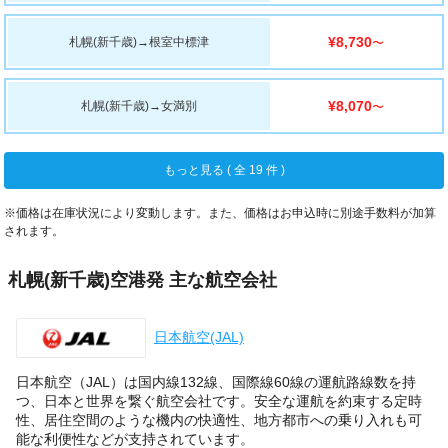
¥8,730
札幌(新千歳)
→
根室中標津
〜
¥8,070
札幌(新千歳)
→
女満別
〜
もっと見る ( 全 19 件 )
※価格は在庫状況により変動します。また、価格はお申込時に別途手数料が加算
されます。
札幌(新千歳)空港発 主な航空会社
日本航空(JAL)
日本航空（JAL）は国内線132線、国際線60線の運航路線数を持
つ、日本と世界を繋ぐ航空会社です。安全な運航を約束する定時
性、居住空間のような機内の快適性、地方都市への乗り入れも可
能な利便性などが支持されています。