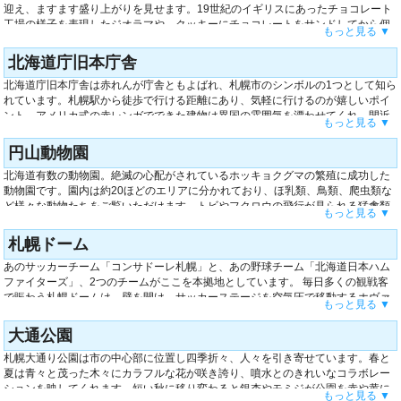
迎え、ますます盛り上がりを見せます。19世紀のイギリスにあったチョコレート
工場の様子を表現したジオラマや、クッキーにチョコレートをサンドしてから個
もっと見る ▼
包装するまでの製造ラインが見学できたりと館内は見どころが満載。また、お菓
子作りの体験もでき、世界でたった一つのクッキーを作りことも。なかでもハー
北海道庁旧本庁舎
トの形をした白い恋人に、チョコペンで好きな絵や文字を書く体験コースはお土
北海道庁旧本庁舎は赤れんが庁舎ともよばれ、札幌市のシンボルの1つとして知ら
産にもなりますので最適です。
れています。札幌駅から徒歩で行ける距離にあり、気軽に行けるのが嬉しいポイ
ント。アメリカ式の赤レンガでできた建物は異国の雰囲気を漂わせてくれ、間近
もっと見る ▼
で見ると重厚感があり美しさが際立ちます。夜になるとライトアップされてお
り、昼間とはまた違った姿をお楽しみいただけます。建物内では140年以上前の
円山動物園
札幌の町並みを再現した模型、文書館や資料館を一部ご覧いただけたりと北海道
北海道有数の動物園。絶滅の心配がされているホッキョクグマの繁殖に成功した
の歴史を感じることができます。
動物園です。園内は約20ほどのエリアに分かれており、ほ乳類、鳥類、爬虫類な
ど様々な動物たちをご覧いただけます。トビやフクロウの飛行が見られる猛禽類
もっと見る ▼
のフリーフライトや、ホッキョクグマの生態をガイドが詳しく説明するホッキョ
クグマガイドなどの体験メニューも毎日開催しており、大人から子供までお楽し
札幌ドーム
みいただけます。また、夏季限定で夜の動物園がご覧いただけるイベントも毎年
あのサッカーチーム「コンサドーレ札幌」と、あの野球チーム「北海道日本ハム
開催されているので、そちらもお見逃しなく。
ファイターズ」、2つのチームがここを本拠地としています。 毎日多くの観戦客
で賑わう札幌ドームは、壁を開け、サッカーステージを空気圧で移動するホヴァ
もっと見る ▼
リングシステムを、世界で初めて導入したドームとしてその名を馳せています。
施設内には、札幌市街を一望できる国内唯一のドーム展望台や、キッズパーク、
大通公園
そして様々なマシンを取り揃えたトレーニングルームなどがございます。また、
札幌大通り公園は市の中心部に位置し四季折々、人々を引き寄せています。春と
なにも行われていない日はドーム内を見学することができます。
夏は青々と茂った木々にカラフルな花が咲き誇り、噴水とのきれいなコラボレー
ションを映してくれます。短い秋に移り変わると銀杏やモミジが公園を赤や黄に
もっと見る ▼