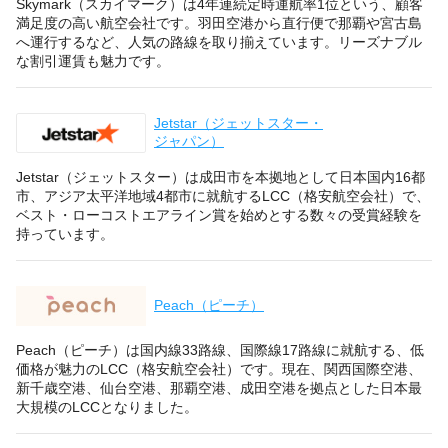
Skymark（スカイマーク）は4年連続定時運航率1位という、顧客
満足度の高い航空会社です。羽田空港から直行便で那覇や宮古島
へ運行するなど、人気の路線を取り揃えています。リーズナブル
な割引運賃も魅力です。
Jetstar（ジェットスター・
ジャパン）
Jetstar（ジェットスター）は成田市を本拠地として日本国内16都
市、アジア太平洋地域4都市に就航するLCC（格安航空会社）で、
ベスト・ローコストエアライン賞を始めとする数々の受賞経験を
持っています。
Peach（ピーチ）
Peach（ピーチ）は国内線33路線、国際線17路線に就航する、低
価格が魅力のLCC（格安航空会社）です。現在、関西国際空港、
新千歳空港、仙台空港、那覇空港、成田空港を拠点とした日本最
大規模のLCCとなりました。