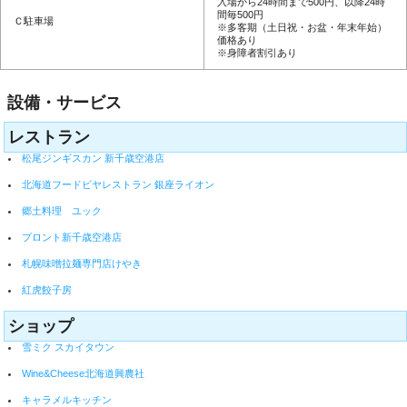
入場から24時間まで500円、以降24時
間毎500円
Ｃ駐車場
※多客期（土日祝・お盆・年末年始）
価格あり
※身障者割引あり
設備・サービス
レストラン
松尾ジンギスカン 新千歳空港店
北海道フードビヤレストラン 銀座ライオン
郷土料理 ユック
プロント新千歳空港店
札幌味噌拉麺専門店けやき
紅虎餃子房
ショップ
雪ミク スカイタウン
Wine&Cheese北海道興農社
キャラメルキッチン