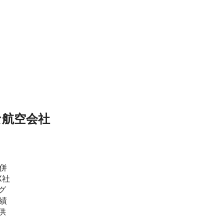
な航空会社
併
X社
グ
績
供