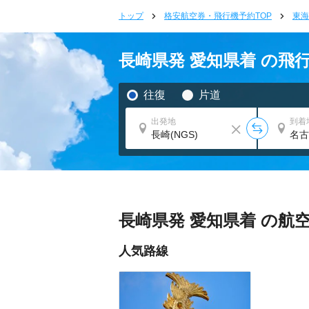
トップ
格安航空券・飛行機予約TOP
東海
長崎県発 愛知県着 の飛
往復
片道
出発地
到着
長崎県発 愛知県着 の航
人気路線