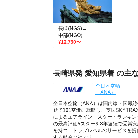
長崎(NGS)→
中部(NGO)
¥12,760
〜
長崎県発 愛知県着 の主
全日本空輸
（ANA）
全日本空輸（ANA）は国内線・国際線
せて101空港に就航し、英国SKYTRA
によるエアライン・スター・ランキン
の最高評価5スターを8年連続で受賞実
を持つ、トップレベルのサービスを提
する航空会社です。