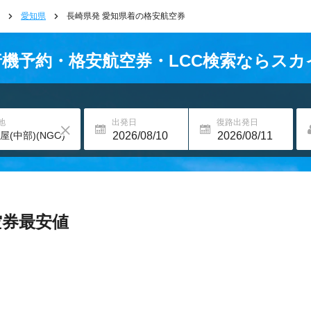
愛知県
長崎県発 愛知県着の格安航空券
行機予約・格安航空券・LCC検索ならス
地
出発日
復路出発日
空券最安値