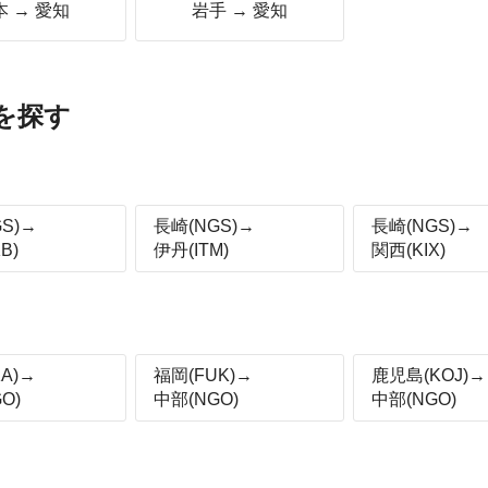
本 → 愛知
岩手 → 愛知
を探す
S)→
長崎(NGS)→
長崎(NGS)→
B)
伊丹(ITM)
関西(KIX)
A)→
福岡(FUK)→
鹿児島(KOJ)→
O)
中部(NGO)
中部(NGO)