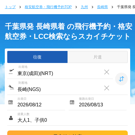
トップ
格安航空券・飛行機予約TOP
九州
長崎県
千葉県発 
千葉県発 長崎県着 の飛行機予約・格安
航空券・LCC検索ならスカイチケット
往復
片道
出発地
到着地
出発日
復路出発日
搭乗人数