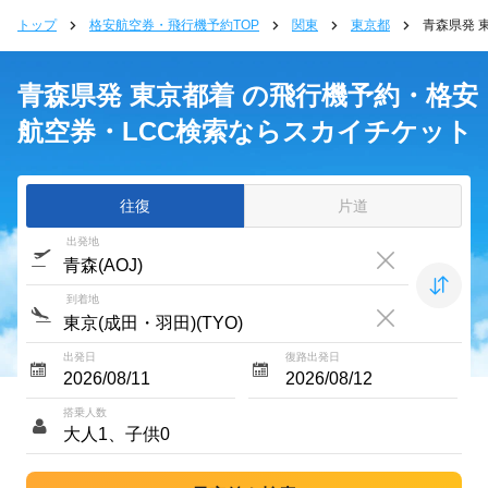
トップ
格安航空券・飛行機予約TOP
関東
東京都
青森県発 
青森県発 東京都着 の飛行機予約・格安
航空券・LCC検索ならスカイチケット
往復
片道
出発地
到着地
出発日
復路出発日
搭乗人数