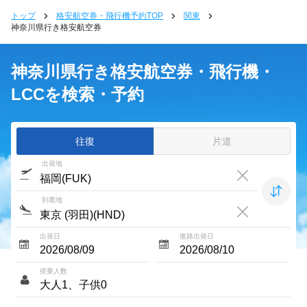
トップ
格安航空券・飛行機予約TOP
関東
神奈川県行き格安航空券
神奈川県行き格安航空券・飛行機・
LCCを検索・予約
往復
片道
出発地
到着地
出発日
復路出発日
搭乗人数