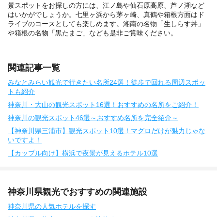
景スポットをお探しの方には、江ノ島や仙石原高原、芦ノ湖など
はいかがでしょうか。七里ヶ浜から茅ヶ崎、真鶴や箱根方面はド
ライブのコースとしても楽しめます。湘南の名物「生しらす丼」
や箱根の名物「黒たまご」なども是非ご賞味ください。
関連記事一覧
みなとみらい観光で行きたい名所24選！徒歩で回れる周辺スポッ
トも紹介
神奈川・大山の観光スポット16選！おすすめの名所をご紹介！
神奈川の観光スポット46選～おすすめ名所を完全紹介～
【神奈川県三浦市】観光スポット10選！マグロだけが魅力じゃな
いですよ！
【カップル向け】横浜で夜景が見えるホテル10選
神奈川県観光でおすすめの関連施設
神奈川県の人気ホテルを探す