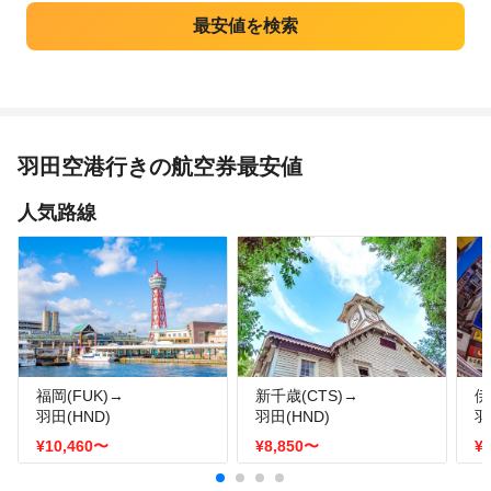
羽田空港行きの航空券最安値
人気路線
福岡(FUK)→
新千歳(CTS)→
伊
羽田(HND)
羽田(HND)
羽
¥10,460
〜
¥8,850
〜
¥1