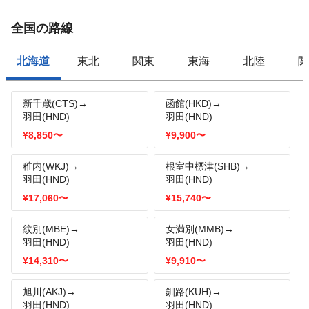
全国の路線
北海道
東北
関東
東海
北陸
関
新千歳(CTS)→
函館(HKD)→
羽田(HND)
羽田(HND)
¥8,850
〜
¥9,900
〜
稚内(WKJ)→
根室中標津(SHB)→
羽田(HND)
羽田(HND)
¥17,060
〜
¥15,740
〜
紋別(MBE)→
女満別(MMB)→
羽田(HND)
羽田(HND)
¥14,310
〜
¥9,910
〜
旭川(AKJ)→
釧路(KUH)→
羽田(HND)
羽田(HND)