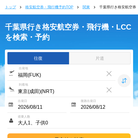
トップ
格安航空券・飛行機予約TOP
関東
千葉県行き格安航空券
千葉県行き格安航空券・飛行機・LCC
を検索・予約
往復
片道
出発地
到着地
出発日
復路出発日
搭乗人数