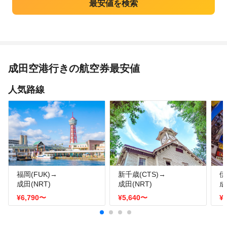
成田空港行きの航空券最安値
人気路線
福岡(FUK)→
新千歳(CTS)→
伊
成田(NRT)
成田(NRT)
成
¥6,790
〜
¥5,640
〜
¥1