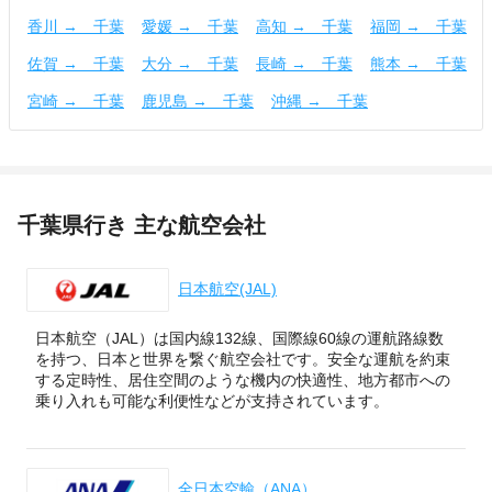
香川 → 千葉
愛媛 → 千葉
高知 → 千葉
福岡 → 千葉
佐賀 → 千葉
大分 → 千葉
長崎 → 千葉
熊本 → 千葉
宮崎 → 千葉
鹿児島 → 千葉
沖縄 → 千葉
千葉県行き 主な航空会社
日本航空(JAL)
日本航空（JAL）は国内線132線、国際線60線の運航路線数
を持つ、日本と世界を繋ぐ航空会社です。安全な運航を約束
する定時性、居住空間のような機内の快適性、地方都市への
乗り入れも可能な利便性などが支持されています。
全日本空輸（ANA）