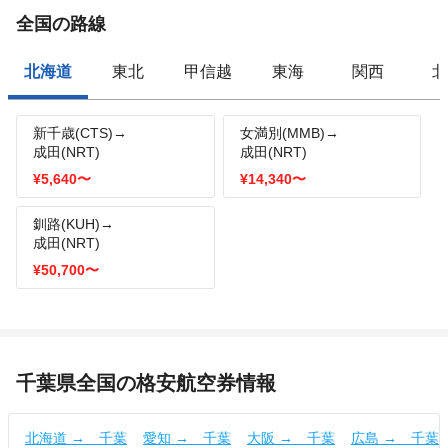
全国の路線
北海道
東北
甲信越
東海
関西
北
新千歳(CTS)→
女満別(MMB)→
成田(NRT)
成田(NRT)
¥5,640
〜
¥14,340
〜
釧路(KUH)→
成田(NRT)
¥50,700
〜
千葉県全国の格安航空券情報
北海道 → 千葉
愛知 → 千葉
大阪 → 千葉
広島 → 千葉